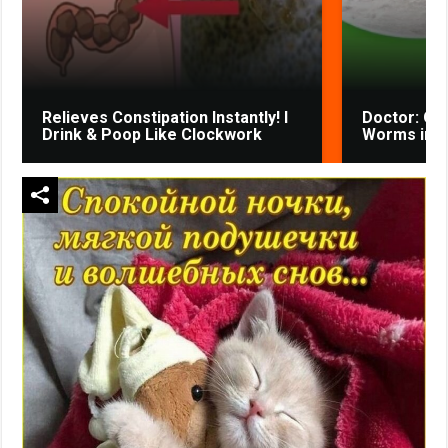
Relieves Constipation Instantly! I
Doctor: One
Drink & Poop Like Clockwork
Worms in Y