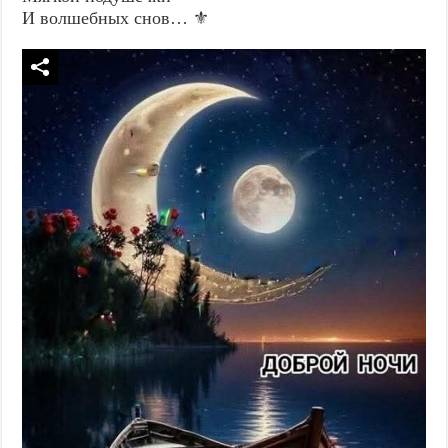
И волшебных снов… ⚜️