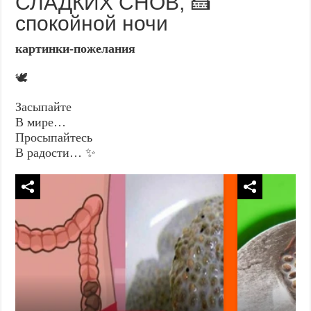
СЛАДКИХ СНОВ, 🍰
спокойной ночи
картинки-пожелания
🕊️
Засыпайте
В мире…
Просыпайтесь
В радости… ✨