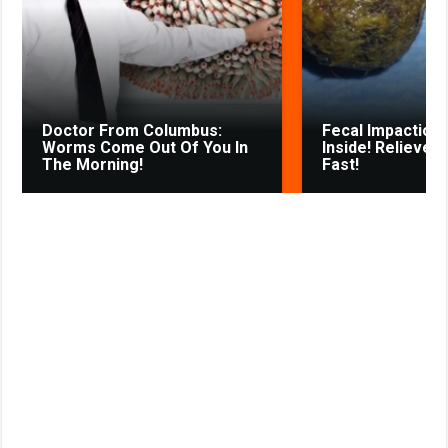
k
p
m
s
s
s
t
n
i
k
Doctor From Columbus:
Fecal Impaction 
i
Worms Come Out Of You In
Inside! Relieves
The Morning!
Fast!