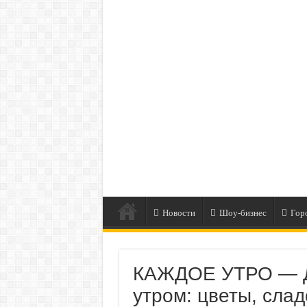
Новости
Шоу-бизнес
Гор
КАЖДОЕ УТРО — Д
утром: цветы, сла