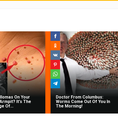
illomas On Your
Doctor From Columbus:
Armpit? It's The
Worms Come Out Of You In
ge Of...
The Morning!