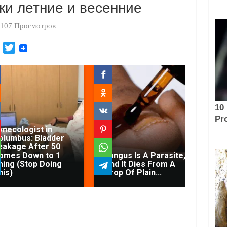
ки летние и весенние
107 Просмотров
M
T
a
w
i
i
l
t
.
t
R
e
u
r
ynecologist in
olumbus: Bladder
eakage After 50
Con
omes Down to 1
Fungus Is A Parasite,
Di
hing (Stop Doing
And It Dies From A
Fec
his)
Drop Of Plain...
On