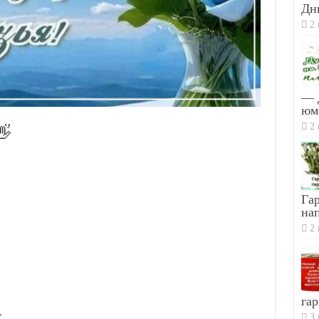
Дн
2 
— 
юм
2 
👋
Гар
на
2 
гар
,
3 