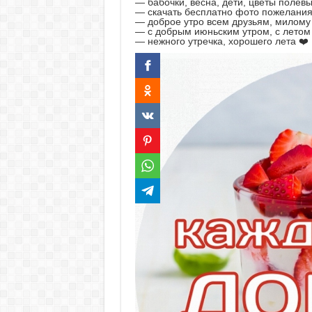
— бабочки, весна, дети, цветы полев
— скачать бесплатно фото пожелани
— доброе утро всем друзьям, милому
— с добрым июньским утром, с летом
— нежного утречка, хорошего лета ❤️