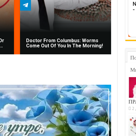
N
-
Or
Doctor From Columbus: Worms
Fungu
..
Come Out Of You In The Morning!
You A
По
М
ПР
2 