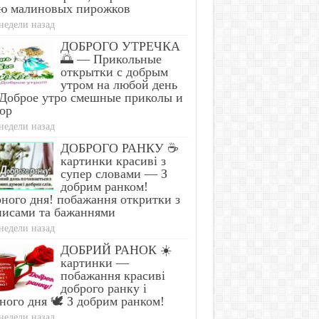
ю малиновых пирожков
недели назад
ДОБРОГО УТРЕЧКА
🌅 — Прикольные
открытки с добрым
утром на любой день
Доброе утро смешные приколы и
ор
недели назад
ДОБРОГО РАНКУ ☕
картинки красиві з
супер словами — З
добрим ранком!
ного дня! побажання откритки з
писами та бажаннями
недели назад
ДОБРИЙ РАНОК ☀️
картинки —
побажання красиві
доброго ранку і
ного дня 🕊️ З добрим ранком!
недели назад