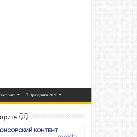
зотерика
Праздники 2020
трите 👇👇