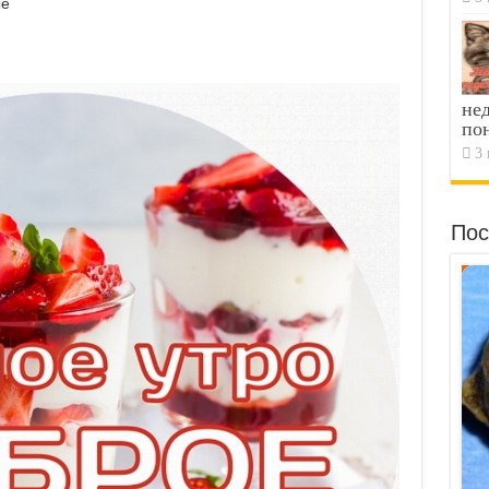
ые
я
не
по
3 
Пос