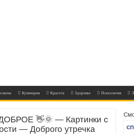
оскопы
Кулинария
Красота
Здоровье
Психология
Э
Смо
ОБРОЕ 👋🌞 — Картинки с
дости — Доброго утречка