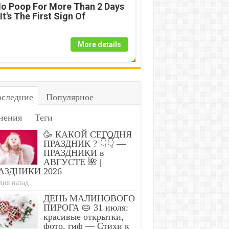
o Poop For More Than 2 Days
 It's The First Sign Of
More details
s Suffocates and Dies When
Doctor: One Teaspoon K
pply This at Night
Worms in Your Body!
следние
Популярное
нения
Теги
🥳 КАКОЙ СЕГОДНЯ
ПРАЗДНИК ? 👇👇 —
ПРАЗДНИКИ в
АВГУСТЕ 🌺 |
АЗДНИКИ 2026
дня назад
ДЕНЬ МАЛИНОВОГО
ПИРОГА 🥧 31 июля:
красивые открытки,
фото, гиф — Стихи к