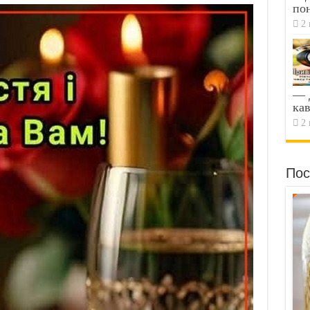
по
2 
— Д
кав
2 
Пос