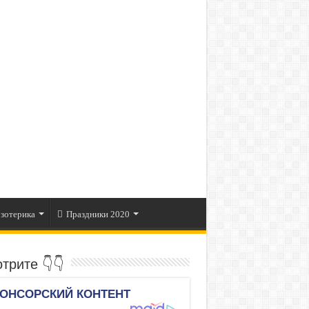
зотерика
Праздники 2020
трите 👇👇