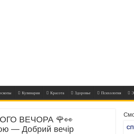
оскопы
Кулинария
Красота
Здоровье
Психология
Э
Смо
ОГО ВЕЧОРА 🌹👀
кою — Добрий вечір