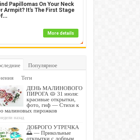
ind Papillomas On Your Neck
r Armpit? It's The First Stage
f...
More details
следние
Популярное
нения
Теги
ДЕНЬ МАЛИНОВОГО
ПИРОГА 🥧 31 июля:
красивые открытки,
Gynecologist in Colum
фото, гиф — Стихи к
Papillomas On Your Neck Or
Bladder Leakage Afte
ю малиновых пирожков
t? It's The First Stage Of...
Down to 1 Thing (Stop
недели назад
ДОБРОГО УТРЕЧКА
🌅 — Прикольные
открытки с добрым