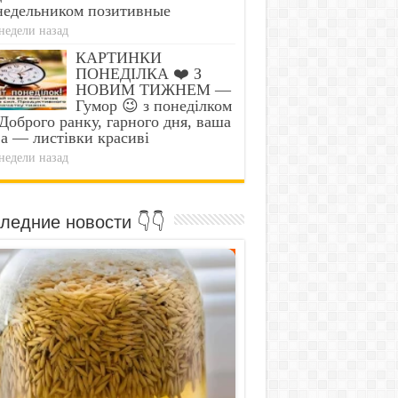
недельником позитивные
недели назад
КАРТИНКИ
ПОНЕДІЛКА ❤️ З
НОВИМ ТИЖНЕМ —
Гумор 😉 з понеділком
оброго ранку, гарного дня, ваша
а — листівки красиві
недели назад
ледние новости 👇👇