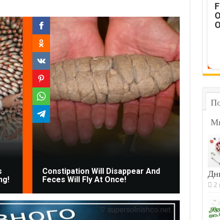
F
O
O
По
М
s
Constipation Will Disappear And
Find 
Дн
ng!
Feces Will Fly At Once!
Armpi
2 