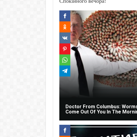
Спокійного вечора!
Doctor From Columbus: Worm
Come Out Of You In The Morni