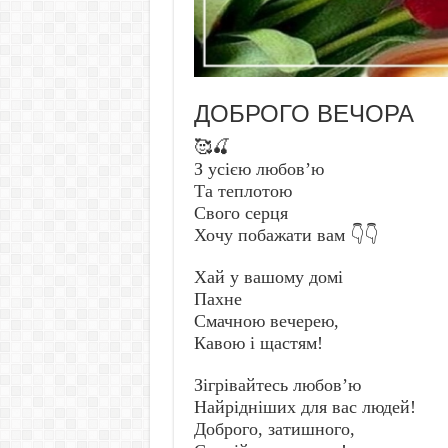
ДОБРОГО ВЕЧОРА
🥰🍒
З усією любов’ю
Та теплотою
Свого серця
Хочу побажати вам 👇👇
Хай у вашому домі
Пахне
Смачною вечерею,
Кавою і щастям!
Зігрівайтесь любов’ю
Найрідніших для вас людей!
Доброго, затишного,