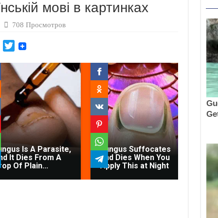
нській мові в картинках
708 Просмотров
M
T
a
w
i
i
l
t
.
t
R
e
u
r
Gy
Co
Le
ungus Is A Parasite,
Fungus Suffocates
Co
nd It Dies From A
and Dies When You
Th
op Of Plain...
Apply This at Night
Th