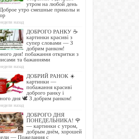
утром на любой день
Доброе утро смешные приколы и
ор
недели назад
ДОБРОГО РАНКУ ☕
картинки красиві з
супер словами — З
добрим ранком!
ного дня! побажання откритки з
писами та бажаннями
недели назад
ДОБРИЙ РАНОК ☀️
картинки —
побажання красиві
доброго ранку і
ного дня 🕊️ З добрим ранком!
недели назад
ДОБРОГО ДНЯ
ПОНЕДЕЛЬНИКА! 🌹
— картинки с утром,
добрым днём, хорошей
дели — Пожелания с