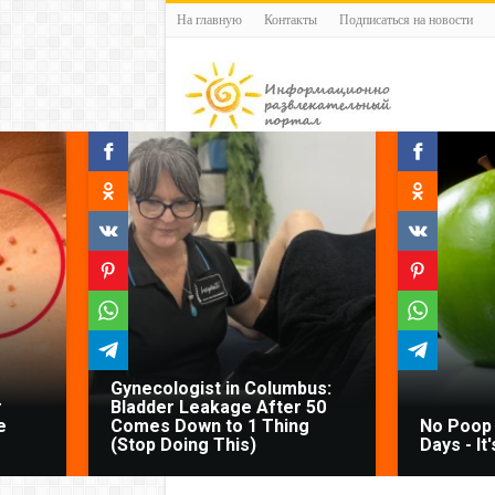
На главную
Контакты
Подписаться на новости
Gynecologist in Columbus:
r
Bladder Leakage After 50
e
Comes Down to 1 Thing
No Poop 
(Stop Doing This)
Days - It