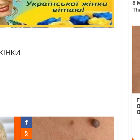
ЖІНКИ
F
O
O