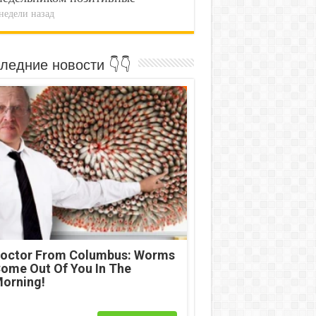
недели назад
ледние новости 👇👇
octor From Columbus: Worms
ome Out Of You In The
orning!