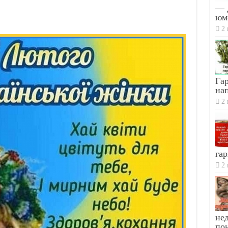
— 
юм
2 
Гар
на
2 
гар
2 
не
по