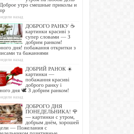
Доброе утро смешные приколы и
ор
недели назад
ДОБРОГО РАНКУ ☕
картинки красиві з
супер словами — З
добрим ранком!
ного дня! побажання откритки з
писами та бажаннями
недели назад
ДОБРИЙ РАНОК ☀️
картинки —
побажання красиві
доброго ранку і
ного дня 🕊️ З добрим ранком!
недели назад
ДОБРОГО ДНЯ
ПОНЕДЕЛЬНИКА! 🌹
— картинки с утром,
добрым днём, хорошей
дели — Пожелания с
недельником позитивные