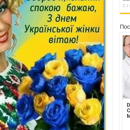
2 
Пос
D
C
M