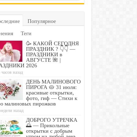
следние
Популярное
нения
Теги
🥳 КАКОЙ СЕГОДНЯ
ПРАЗДНИК ? 👇👇 —
ПРАЗДНИКИ в
АВГУСТЕ 🌺 |
АЗДНИКИ 2026
ologist in Columbus:
 часов назад
er Leakage After 50 Comes
Constipation Will Disa
to 1 Thing (Stop Doing This)
Feces Will Fly At Once
ДЕНЬ МАЛИНОВОГО
ПИРОГА 🥧 31 июля:
красивые открытки,
фото, гиф — Стихи к
ю малиновых пирожков
недели назад
ДОБРОГО УТРЕЧКА
🌅 — Прикольные
открытки с добрым
утром на любой день