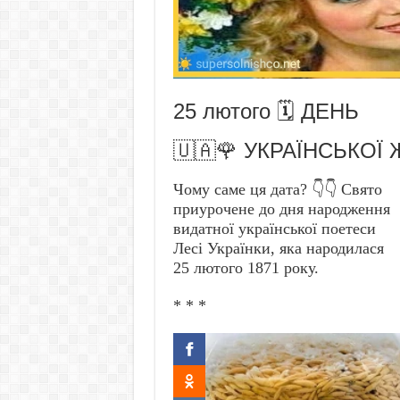
25 лютого 🗓️ ДЕНЬ
🇺🇦🌹 УКРАЇНСЬКОЇ 
Чому саме ця дата? 👇👇 Свято
приурочене до дня народження
видатної української поетеси
Лесі Українки, яка народилася
25 лютого 1871 року.
* * *