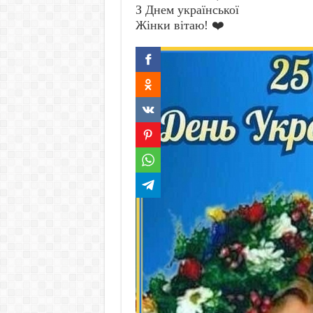
З Днем української
Жінки вітаю! ❤️