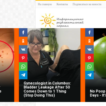
На главную
Контакты
Подписаться на новости
Gynecologist in Columbus:
r
Bladder Leakage After 50
e
Comes Down to 1 Thing
No Poop 
(Stop Doing This)
Days - It