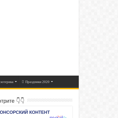
зотерика
Праздники 2020
трите 👇👇