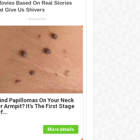
ind Papillomas On Your Neck
r Armpit? It's The First Stage
f...
More details