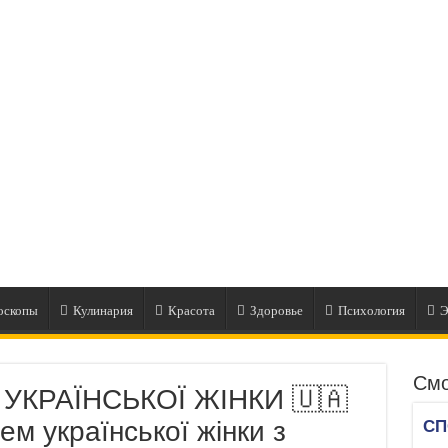
оскопы
Кулинария
Красота
Здоровье
Психология
Э
Смо
 УКРАЇНСЬКОЇ ЖІНКИ 🇺🇦
ем української жінки з