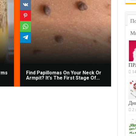
По
М
ПР
Gynec
14
rms
Find Papillomas On Your Neck Or
Bladd
Armpit? It's The First Stage Of...
Down 
Дн
2 