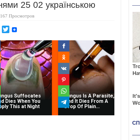
ями 25 02 українською
167 Просмотров
M
T
a
w
i
i
l
t
.
t
R
e
u
r
Gy
Co
Le
ungus Suffocates
Fungus Is A Parasite,
Co
nd Dies When You
And It Dies From A
Th
pply This at Night
Drop Of Plain...
Th