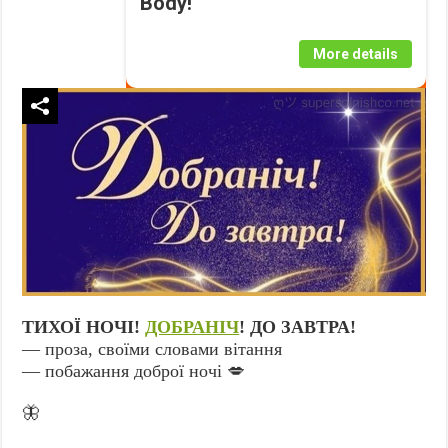
Body!
More details
ТИХОЇ НОЧІ!
ДОБРАНІЧ
! ДО ЗАВТРА!
— проза, своїми словами вітання
— побажання доброї ночі 💋
🦋