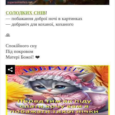
СОЛОДКИХ СНІВ
!
— побажання доброї ночі в картинках
— добраніч для коханої, коханого
🙏
Спокійного сну
Під покровом
Матері Божої! ❤️