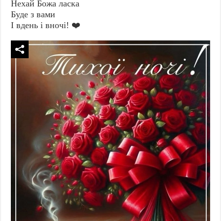
Нехай Божа ласка
Буде з вами
І вдень і вночі! ❤️