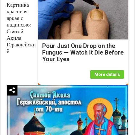
Картинка
красивая
яркая с
надписью:
Святой
Акила
Гераклейски
Pour Just One Drop on the
й
Fungus — Watch It Die Before
Your Eyes
More details