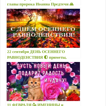
главы пророка Иоанна Предтечи 🙏
приметы, суеверия, что нельзя/можно
делать, молитвы Иоанну Крестителю
22 сентября ДЕНЬ ОСЕННЕГО
РАВНОДЕНСТВИЯ 🌓 приметы,
ритуалы — Что можно/нельзя делать
сегодня?
11 ФЕВРАЛЯ 🥳 ИМЕНИНЫ и