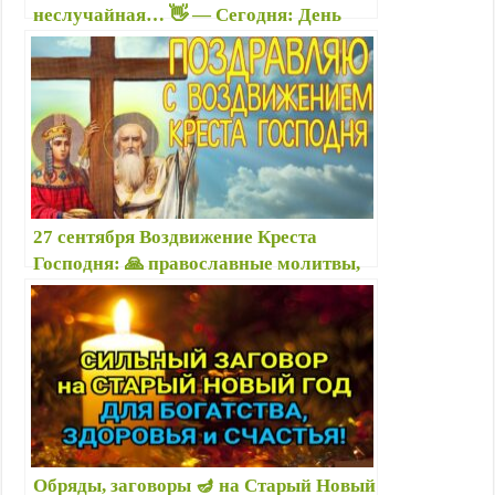
неслучайная… 👋 — Сегодня: День
пяти случайных встреч 27 июля —
стихи, фото с надписями и цитаты
смыслом в картинках
27 сентября Воздвижение Креста
Господня: 🙏 православные молитвы,
народные приметы, что нельзя и
можно делать, именины
Обряды, заговоры 🪔 на Старый Новый