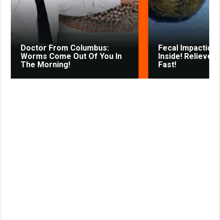
s
t
n
i
k
Doctor From Columbus:
Fecal Impaction 
i
Worms Come Out Of You In
Inside! Relieves
The Morning!
Fast!