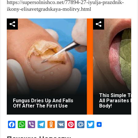
https://supersolnishco.net/77894-27-iyulja-prazdnik-
ikony-elisavetgradskaya-molitvy.html
This Simple Tri
Fungus Dries Up And Falls
All Parasites Fr
Off After The First Use
Body!
F
W
V
T
O
V
P
M
T
a
h
i
e
d
K
i
a
w