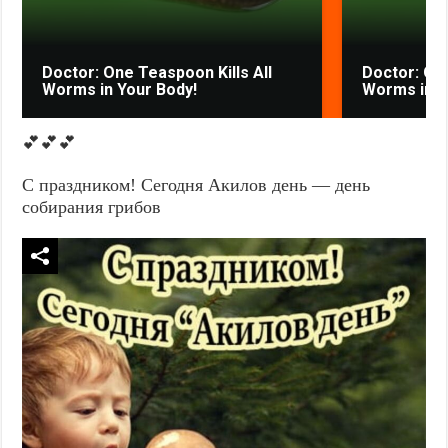
Doctor: One Teaspoon Kills All
Doctor: One
Worms in Your Body!
Worms in Y
💕💕💕
С праздником! Сегодня Акилов день — день
собирания грибов