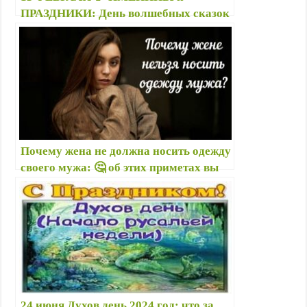
ПРАЗДНИКИ: День волшебных сказок
на ночь, Лаврентьев и Игнатьев день,
др. – Картинки, открытки 11. 02,
поздравления
Почему жена не должна носить одежду
своего мужа: 🤔 об этих приметах вы
точно не знали!
24 июня Духов день 2024 год: что за