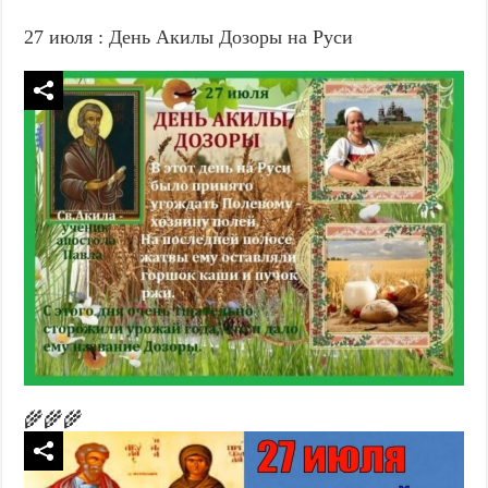
27 июля : День Акилы Дозоры на Руси
🌾🌾🌾