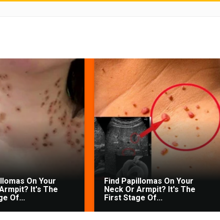
illomas On Your
Find Papillomas On Your
Armpit? It's The
Neck Or Armpit? It's The
ge Of...
First Stage Of...