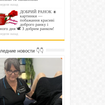
недели назад
ДОБРИЙ РАНОК ☀️
картинки —
побажання красиві
доброго ранку і
ного дня 🕊️ З добрим ранком!
недели назад
ледние новости 👇👇