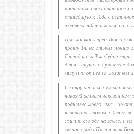
родившим и воспитавшим мя, 
отшедшую к Тебе с истинною
человеколюбие и милость, пр
Преклоняюсь пред Твоею свя
прошу Тя, не отыми точию от
Господи, яко Ты, Судия мира 
детях, внуках и правнуках д
милуеши отцев за молитвы и д
С сокрушением и умилением с
наказуй вечным наказанием ус
родителя моего (имя), но отп
невольная, словом и делом, в
житии его зде на земле, и п
молитв ради Пречистыя Богор