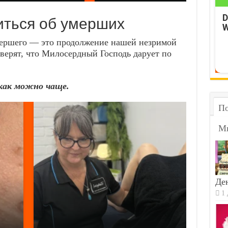
D
иться об умерших
W
ершего — это продолжение нашей незримой
верят, что Милосердный Господь дарует по
как можно чаще.
По
М
Ден
1 