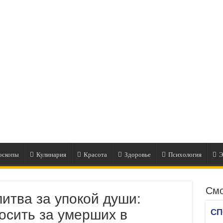
оскопы
Кулинария
Красота
Здоровье
Психология
Э
Смо
итва за упокой души:
осить за умерших в