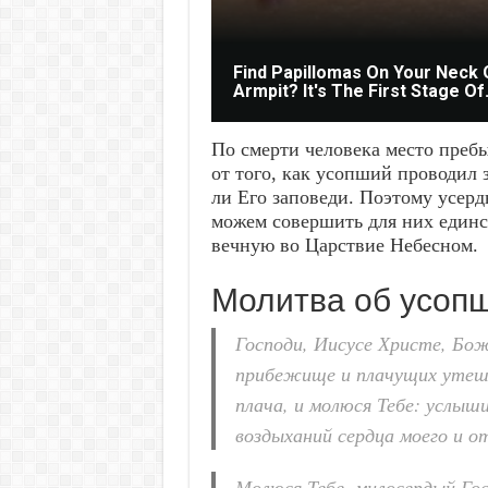
Find Papillomas On Your Neck 
Armpit? It's The First Stage Of.
По смерти человека место преб
от того, как усопший проводил 
ли Его заповеди. Поэтому усер
можем совершить для них единс
вечную во Царствие Небесном.
Молитва об усоп
Господи, Иисусе Христе, Бо
прибежище и плачущих утешит
плача, и молюся Тебе: услыш
воздыханий сердца моего и от
Молюся Тебе, милосердый Гос