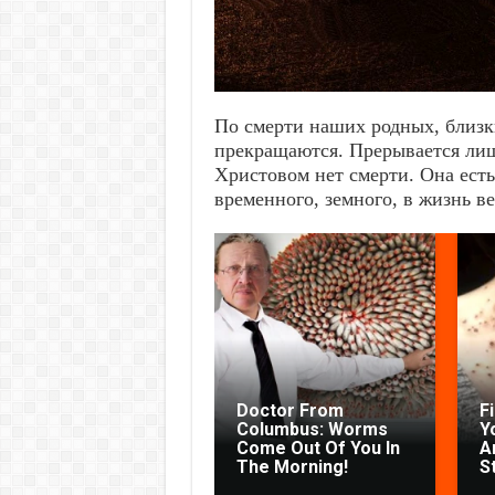
По смерти наших родных, близк
прекращаются. Прерывается лиш
Христовом нет смерти. Она ест
временного, земного, в жизнь в
Doctor From
F
Columbus: Worms
Y
Come Out Of You In
Ar
The Morning!
S