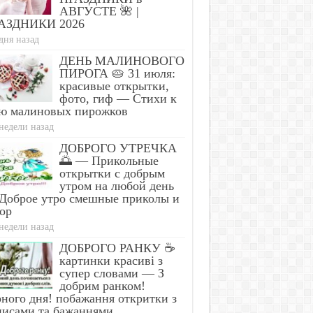
АВГУСТЕ 🌺 |
АЗДНИКИ 2026
дня назад
Eating These 3 Foods That
This Simple Trick Rem
nown to Cause Parasites
Parasites From Your B
ДЕНЬ МАЛИНОВОГО
ПИРОГА 🥧 31 июля:
красивые открытки,
фото, гиф — Стихи к
ю малиновых пирожков
недели назад
ДОБРОГО УТРЕЧКА
🌅 — Прикольные
открытки с добрым
утром на любой день
Доброе утро смешные приколы и
ор
недели назад
ДОБРОГО РАНКУ ☕
картинки красиві з
супер словами — З
добрим ранком!
ного дня! побажання откритки з
писами та бажаннями