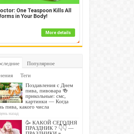
octor: One Teaspoon Kills All
orms in Your Body!
More details
следние
Популярное
нения
Теги
Поздавления с Днем
пива, пивовара 🍻
прикольные: смс,
картинки — Когда
ь пива, какого числа
день назад
🥳 КАКОЙ СЕГОДНЯ
ПРАЗДНИК ? 👇👇 —
ПРАЗДНИКИ в