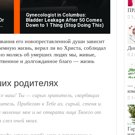
ПР
Gynecologist in Columbus:
3 
Or
Bladder Leakage After 50 Comes
Stop 
..
Down to 1 Thing (Stop Doing This)
Are K
ывания его новопреставленной души зависит
земную жизнь, верил ли во Христа, соблюдал
Дн
дно молясь об умерших людях мы, живые,
2 
твенное и долгожданное благо — жизнь
ших родителях
— 
юм
же наш! Ты — сирых хранитель, скорбящих
3 
ель. Прибегаю к Тебе аз, сирый, стеня и.
и моление мое и не отврати лица Твоего от
 слез очей моих.
Гар
поди, утоли скорбь мою о разлучении с
на