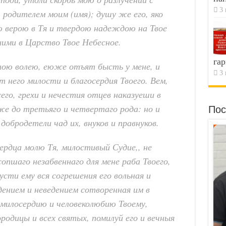
3 
родителем моим (имя); душу же его, яко
 верою в Тя и твердою надеждою на Твое
иими в Царство Твое Небесное.
гар
тою волею, еюже отъят бысть у мене, и
3 
 него милости и благосердия Твоего. Вем,
сего, грехи и нечестия отцев наказуеши в
аже до третьяго и четвертаго рода: но и
Пос
обродетели чад их, внуков и правнуков.
ердца молю Тя, милостивый Судие,, не
опшаго незабвеннаго для мене раба Твоего,
усти ему вся согрешения его вольная и
едением и неведением сотворенная им в
о милосердию и человеколюбию Твоему,
одицы и всех святых, помилуй его и вечныя