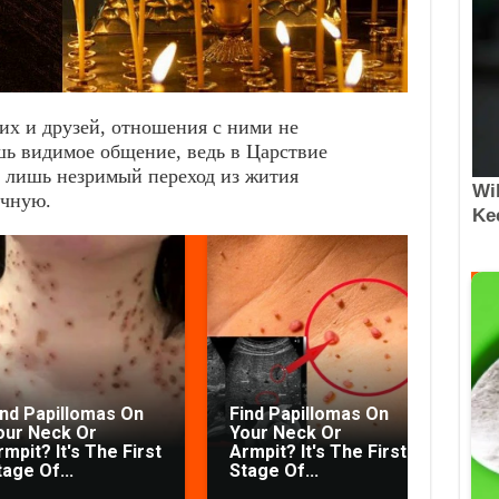
их и друзей, отношения с ними не
ь видимое общение, ведь в Царствие
ь лишь незримый переход из жития
ечную.
ind Papillomas On
Find Papillomas On
our Neck Or
Your Neck Or
No
mpit? It's The First
Armpit? It's The First
Tha
tage Of...
Stage Of...
Th