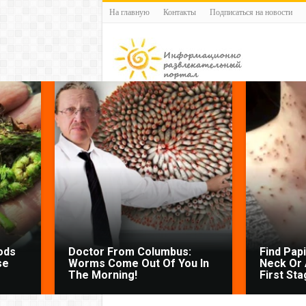
На главную
Контакты
Подписаться на новости
ods
Doctor From Columbus:
Find Pap
se
Worms Come Out Of You In
Neck Or 
The Morning!
First Sta