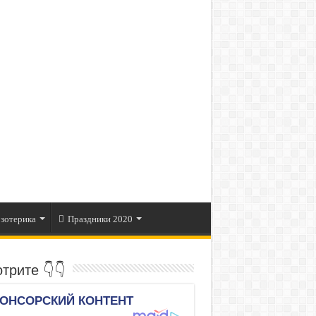
зотерика
Праздники 2020
трите 👇👇