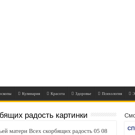
оскопы
Кулинария
Красота
Здоровье
Психология
Э
рбящих радость картинки
Смо
ей матери Всех скорбящих радость 05 08