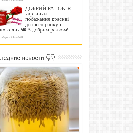
ДОБРИЙ РАНОК ☀️
картинки —
побажання красиві
доброго ранку і
ного дня 🕊️ З добрим ранком!
недели назад
ледние новости 👇👇