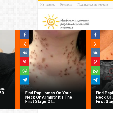
На главную
Контакты
Подписаться на новости
us:
50
Find Papillomas On Your
Find Pap
Neck Or Armpit? It's The
Neck Or 
First Stage Of...
First Sta