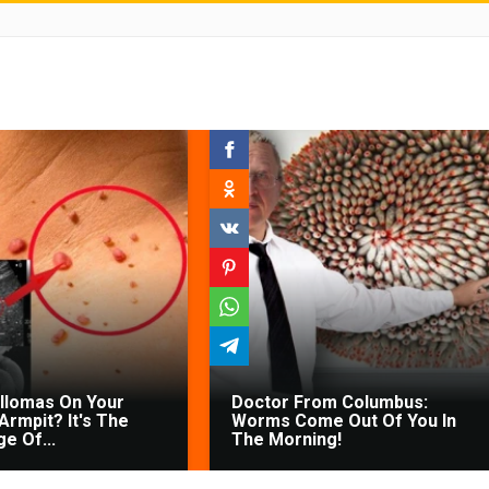
illomas On Your
Doctor From Columbus:
Armpit? It's The
Worms Come Out Of You In
ge Of...
The Morning!