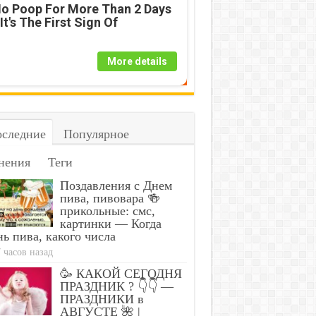
o Poop For More Than 2 Days
 It's The First Sign Of
More details
следние
Популярное
нения
Теги
Поздавления с Днем
пива, пивовара 🍻
прикольные: смс,
картинки — Когда
ь пива, какого числа
 часов назад
🥳 КАКОЙ СЕГОДНЯ
ПРАЗДНИК ? 👇👇 —
ПРАЗДНИКИ в
АВГУСТЕ 🌺 |