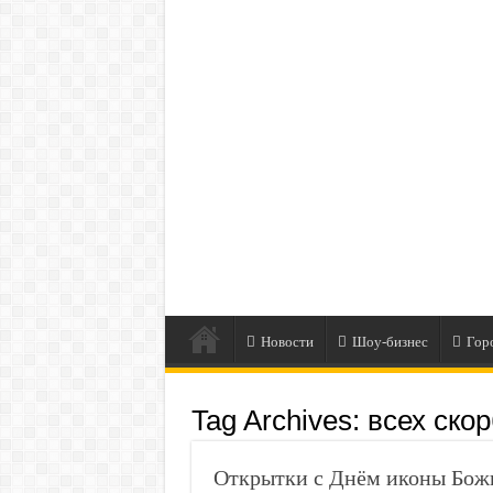
Новости
Шоу-бизнес
Гор
Tag Archives:
всех ско
Открытки с Днём иконы Божь