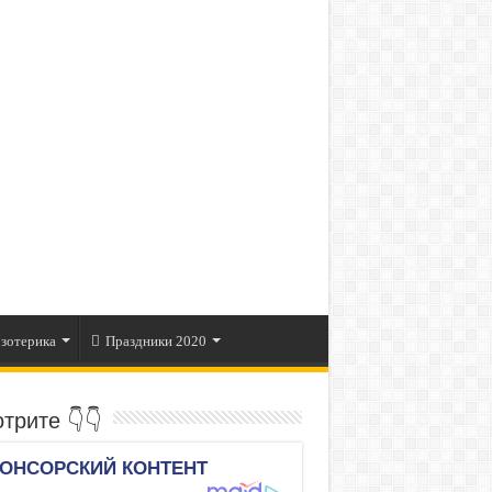
зотерика
Праздники 2020
трите 👇👇