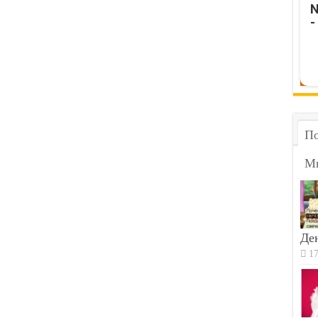
N
-
По
М
Ден
17