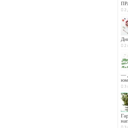
ПР
2 
Дн
2 
— 
юм
3 
Гар
на
3 