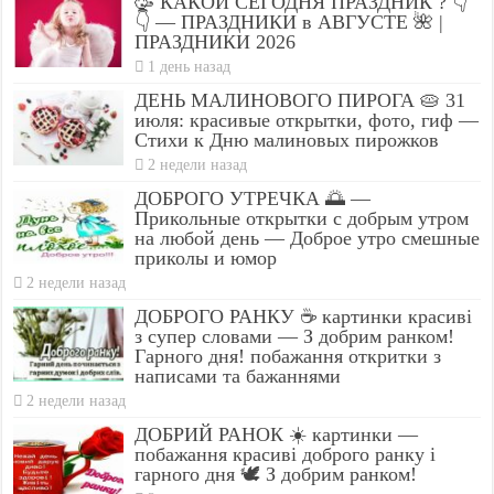
🥳 КАКОЙ СЕГОДНЯ ПРАЗДНИК ? 👇
👇 — ПРАЗДНИКИ в АВГУСТЕ 🌺 |
ПРАЗДНИКИ 2026
1 день назад
ДЕНЬ МАЛИНОВОГО ПИРОГА 🥧 31
июля: красивые открытки, фото, гиф —
Стихи к Дню малиновых пирожков
2 недели назад
ДОБРОГО УТРЕЧКА 🌅 —
Прикольные открытки с добрым утром
на любой день — Доброе утро смешные
приколы и юмор
2 недели назад
ДОБРОГО РАНКУ ☕ картинки красиві
з супер словами — З добрим ранком!
Гарного дня! побажання откритки з
написами та бажаннями
2 недели назад
ДОБРИЙ РАНОК ☀️ картинки —
побажання красиві доброго ранку і
гарного дня 🕊️ З добрим ранком!