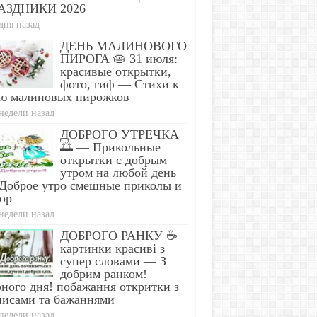
АЗДНИКИ 2026
дня назад
ДЕНЬ МАЛИНОВОГО
ПИРОГА 🥧 31 июля:
красивые открытки,
фото, гиф — Стихи к
ю малиновых пирожков
недели назад
ДОБРОГО УТРЕЧКА
🌅 — Прикольные
открытки с добрым
утром на любой день
Доброе утро смешные приколы и
ор
недели назад
ДОБРОГО РАНКУ ☕
картинки красиві з
супер словами — З
добрим ранком!
ного дня! побажання откритки з
писами та бажаннями
недели назад