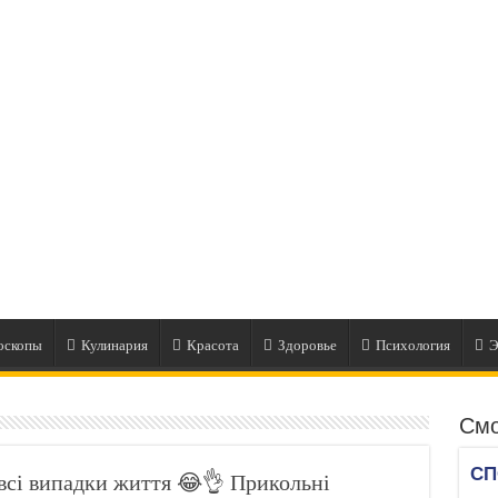
оскопы
Кулинария
Красота
Здоровье
Психология
Э
Смо
і випадки життя 😂👌 Прикольні