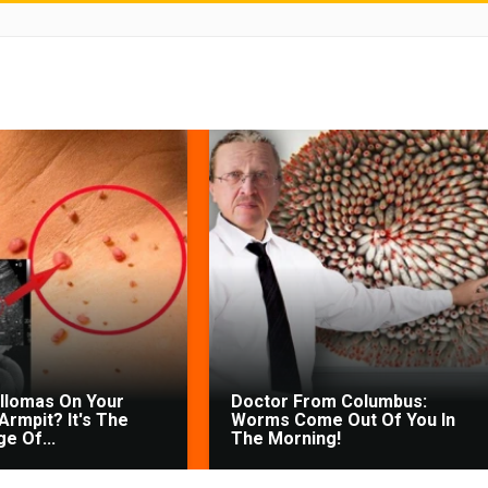
illomas On Your
Doctor From Columbus:
Armpit? It's The
Worms Come Out Of You In
ge Of...
The Morning!