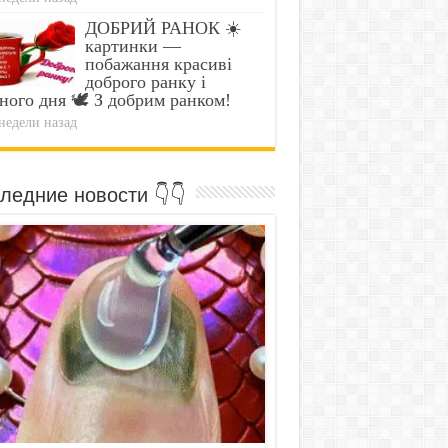
ДОБРИЙ РАНОК ☀️
картинки —
побажання красиві
доброго ранку і
ного дня 🕊️ З добрим ранком!
недели назад
ледние новости 👇👇