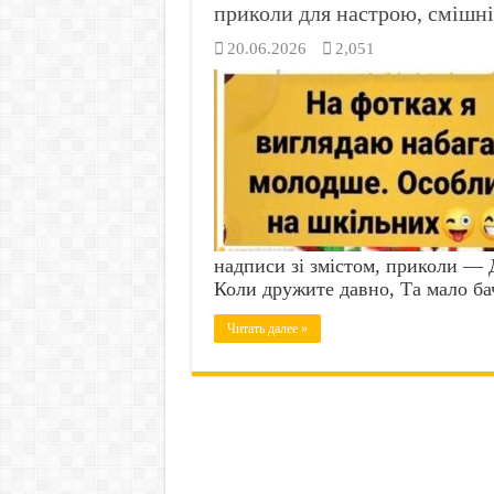
приколи для настрою, смішні
20.06.2026
2,051
надписи зі змістом, приколи — 
Коли дружите давно, Та мало ба
Читать далее »