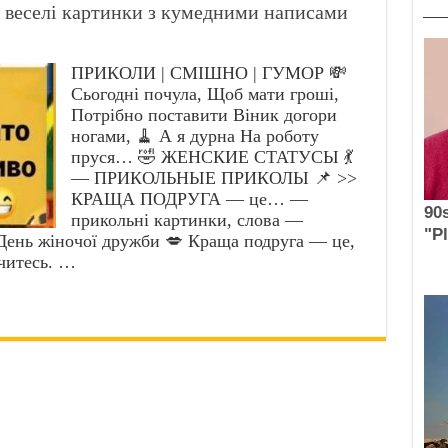
 веселі картинки з кумедними написами
ПРИКОЛИ | СМІШНО | ГУМОР 💸
Сьогодні почула, Щоб мати гроші,
Потрібно поставити Віник догори
ногами, 🧹 А я дурна На роботу
пруся… 🤣 ЖЕНСКИЕ СТАТУСЫ 💃
— ПРИКОЛЬНЫЕ ПРИКОЛЫ 📌 >>
КРАЩА ПОДРУГА — це… —
прикольні картинки, слова —
День жіночої дружби 💋 Краща подруга — це,
читесь. …