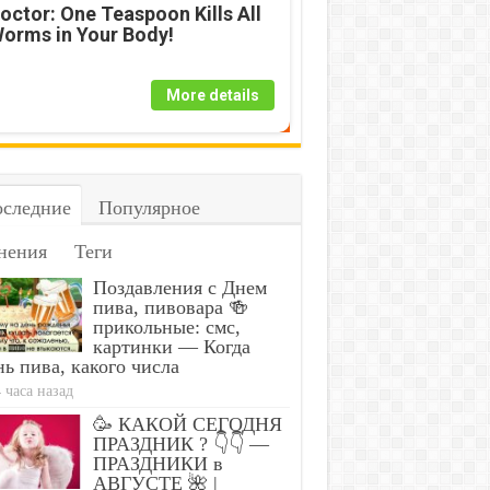
octor: One Teaspoon Kills All
orms in Your Body!
More details
следние
Популярное
нения
Теги
Поздавления с Днем
пива, пивовара 🍻
прикольные: смс,
картинки — Когда
ь пива, какого числа
 часа назад
🥳 КАКОЙ СЕГОДНЯ
ПРАЗДНИК ? 👇👇 —
ПРАЗДНИКИ в
АВГУСТЕ 🌺 |