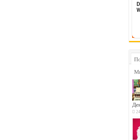
D
W
По
М
Ден
24