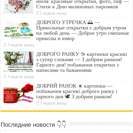
июля: красивые открытки, фото, гиф —
Стихи к Дню малиновых пирожков
2 недели назад
ДОБРОГО УТРЕЧКА 🌅 —
Прикольные открытки с добрым утром
на любой день — Доброе утро смешные
приколы и юмор
3 недели назад
ДОБРОГО РАНКУ ☕ картинки красиві
з супер словами — З добрим ранком!
Гарного дня! побажання откритки з
написами та бажаннями
3 недели назад
ДОБРИЙ РАНОК ☀️ картинки —
побажання красиві доброго ранку і
гарного дня 🕊️ З добрим ранком!
3 недели назад
Последние новости 👇👇