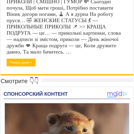
ПРИКОЛИ | СМІШНО | ГУМОР 💸 Сьогодні
почула, Щоб мати гроші, Потрібно поставити
Віник догори ногами, 🧹 А я дурна На роботу
пруся… 🤣 ЖЕНСКИЕ СТАТУСЫ 💃 —
ПРИКОЛЬНЫЕ ПРИКОЛЫ 📌 >> КРАЩА
ПОДРУГА — це… — прикольні картинки, слова
— надписи зі змістом, приколи — День жіночої
дружби 💋 Краща подруга — це, Коли дружите
давно, Та мало бачитесь. …
Читать далее »
Смотрите 👇👇