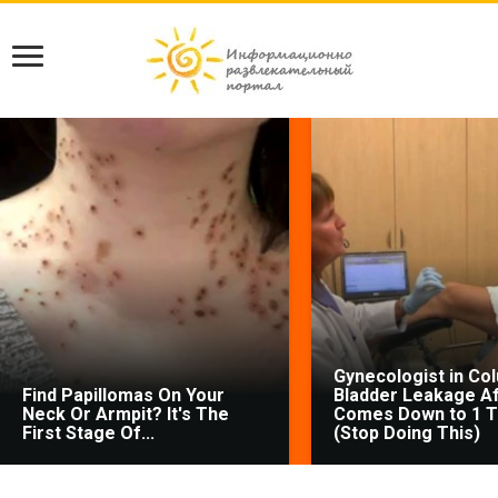
Gynecologist in Co
Find Papillomas On Your
Bladder Leakage Af
Neck Or Armpit? It's The
Comes Down to 1 T
First Stage Of...
(Stop Doing This)