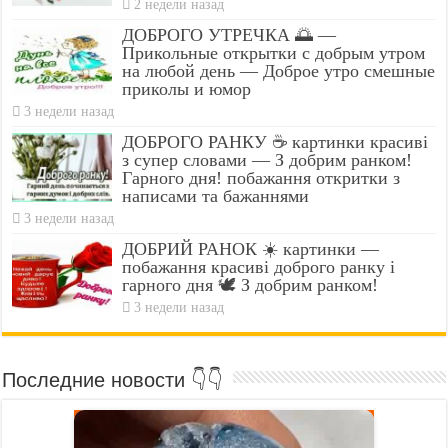
2 недели назад
ДОБРОГО УТРЕЧКА 🌅 —
Прикольные открытки с добрым утром
на любой день — Доброе утро смешные
приколы и юмор
3 недели назад
ДОБРОГО РАНКУ ☕ картинки красиві
з супер словами — З добрим ранком!
Гарного дня! побажання откритки з
написами та бажаннями
3 недели назад
ДОБРИЙ РАНОК ☀️ картинки —
побажання красиві доброго ранку і
гарного дня 🕊️ З добрим ранком!
3 недели назад
Последние новости 👇👇