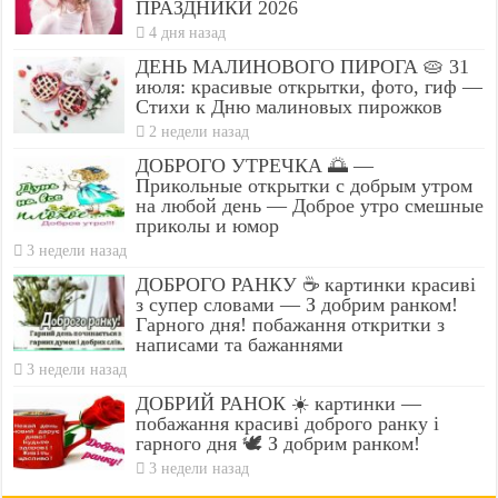
ПРАЗДНИКИ 2026
4 дня назад
ДЕНЬ МАЛИНОВОГО ПИРОГА 🥧 31
июля: красивые открытки, фото, гиф —
Стихи к Дню малиновых пирожков
2 недели назад
ДОБРОГО УТРЕЧКА 🌅 —
Прикольные открытки с добрым утром
на любой день — Доброе утро смешные
приколы и юмор
3 недели назад
ДОБРОГО РАНКУ ☕ картинки красиві
з супер словами — З добрим ранком!
Гарного дня! побажання откритки з
написами та бажаннями
3 недели назад
ДОБРИЙ РАНОК ☀️ картинки —
побажання красиві доброго ранку і
гарного дня 🕊️ З добрим ранком!
3 недели назад