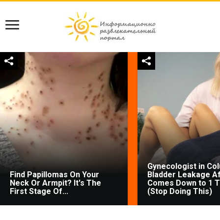
Gynecologist in Co
Find Papillomas On Your
Bladder Leakage Af
Neck Or Armpit? It's The
Comes Down to 1 T
First Stage Of...
(Stop Doing This)