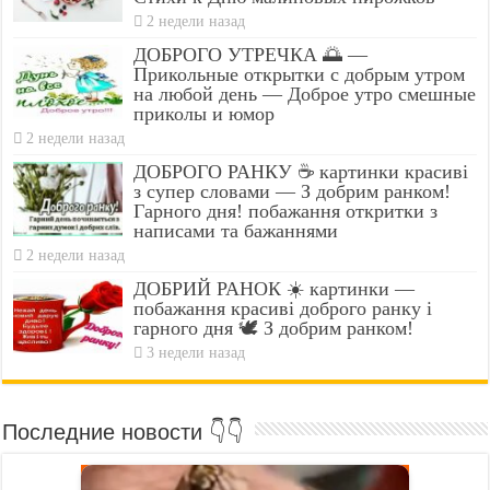
2 недели назад
ДОБРОГО УТРЕЧКА 🌅 —
Прикольные открытки с добрым утром
на любой день — Доброе утро смешные
приколы и юмор
2 недели назад
ДОБРОГО РАНКУ ☕ картинки красиві
з супер словами — З добрим ранком!
Гарного дня! побажання откритки з
написами та бажаннями
2 недели назад
ДОБРИЙ РАНОК ☀️ картинки —
побажання красиві доброго ранку і
гарного дня 🕊️ З добрим ранком!
3 недели назад
Последние новости 👇👇