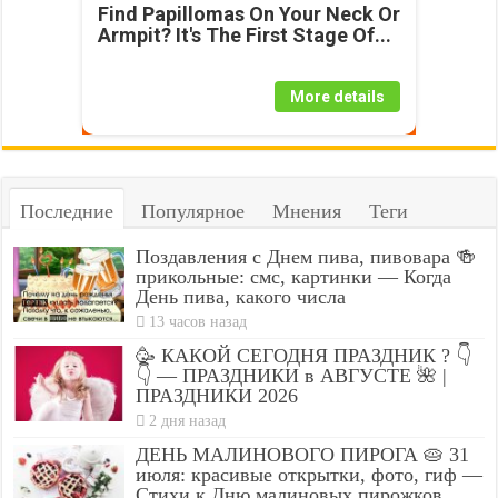
Find Papillomas On Your Neck Or
Armpit? It's The First Stage Of...
More details
Последние
Популярное
Мнения
Теги
Поздавления с Днем пива, пивовара 🍻
прикольные: смс, картинки — Когда
День пива, какого числа
13 часов назад
🥳 КАКОЙ СЕГОДНЯ ПРАЗДНИК ? 👇
👇 — ПРАЗДНИКИ в АВГУСТЕ 🌺 |
ПРАЗДНИКИ 2026
2 дня назад
ДЕНЬ МАЛИНОВОГО ПИРОГА 🥧 31
июля: красивые открытки, фото, гиф —
Стихи к Дню малиновых пирожков