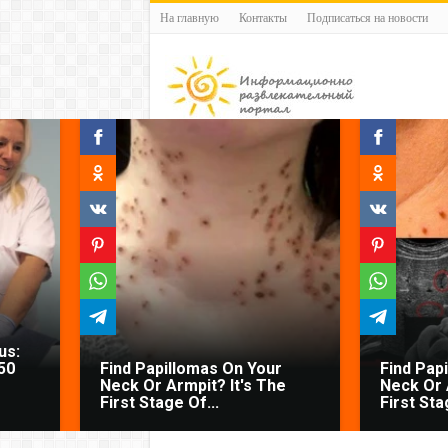
На главную
Контакты
Подписаться на новости
us:
50
Find Papillomas On Your
Find Pap
Neck Or Armpit? It's The
Neck Or 
First Stage Of...
First Sta