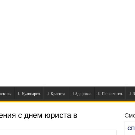
оскопы
Кулинария
Красота
Здоровье
Психология
Э
ения с днем юриста в
Смо