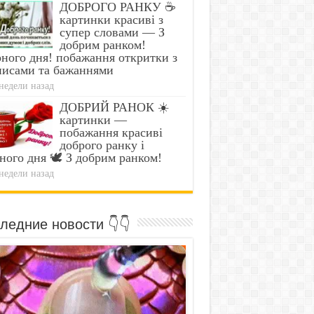
ДОБРОГО РАНКУ ☕
картинки красиві з
супер словами — З
добрим ранком!
ного дня! побажання откритки з
писами та бажаннями
недели назад
ДОБРИЙ РАНОК ☀️
картинки —
побажання красиві
доброго ранку і
ного дня 🕊️ З добрим ранком!
недели назад
ледние новости 👇👇