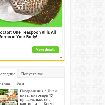
octor: One Teaspoon Kills All
orms in Your Body!
More details
следние
Популярное
нения
Теги
Поздавления с Днем
пива, пивовара 🍻
прикольные: смс,
картинки — Когда