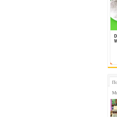
D
W
По
М