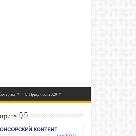
зотерика
Праздники 2020
трите 👇👇