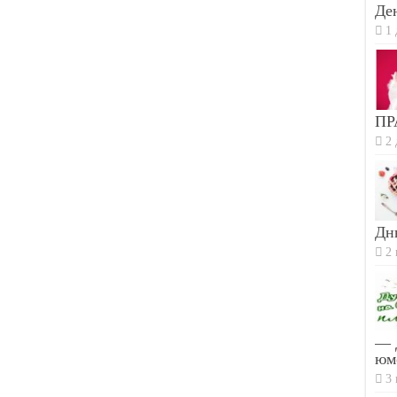
Ден
1 
ПР
2 
Дн
2 
— 
юм
3 