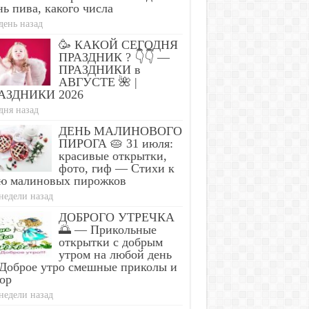
ь пива, какого числа
день назад
🥳 КАКОЙ СЕГОДНЯ
ПРАЗДНИК ? 👇👇 —
ПРАЗДНИКИ в
АВГУСТЕ 🌺 |
АЗДНИКИ 2026
дня назад
ДЕНЬ МАЛИНОВОГО
ПИРОГА 🥧 31 июля:
красивые открытки,
фото, гиф — Стихи к
ю малиновых пирожков
недели назад
ДОБРОГО УТРЕЧКА
🌅 — Прикольные
открытки с добрым
утром на любой день
Доброе утро смешные приколы и
ор
недели назад