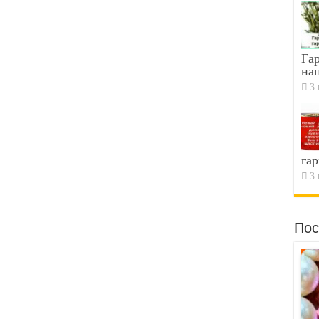
Гар
на
3 
гар
3 
Пос