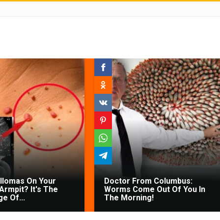
illomas On Your
Doctor From Columbus:
Armpit? It's The
Worms Come Out Of You In
ge Of...
The Morning!