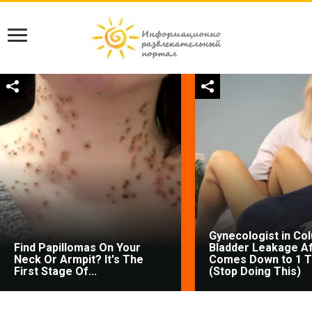
Gynecologist in Co
Find Papillomas On Your
Bladder Leakage Af
Neck Or Armpit? It's The
Comes Down to 1 T
First Stage Of...
(Stop Doing This)