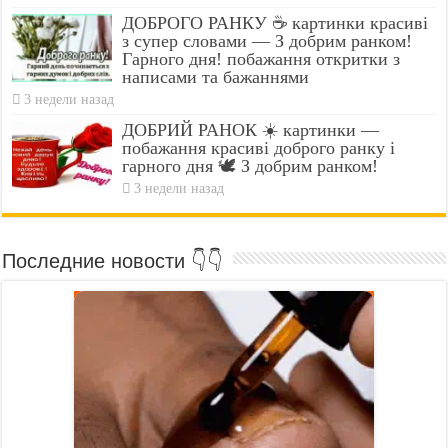
ДОБРОГО РАНКУ ☕ картинки красиві
з супер словами — З добрим ранком!
Гарного дня! побажання откритки з
написами та бажаннями
3 недели назад
ДОБРИЙ РАНОК ☀️ картинки —
побажання красиві доброго ранку і
гарного дня 🕊️ З добрим ранком!
3 недели назад
Последние новости 👇👇