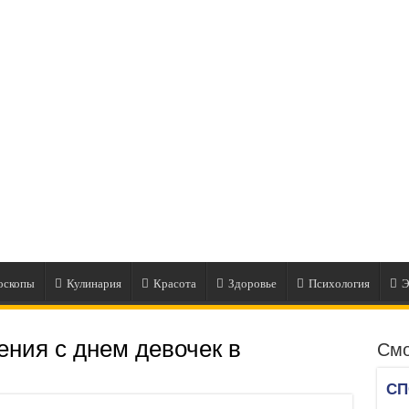
оскопы
Кулинария
Красота
Здоровье
Психология
Э
ения с днем девочек в
Смо