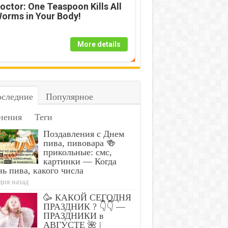
octor: One Teaspoon Kills All
orms in Your Body!
More details
следние
Популярное
нения
Теги
Поздавления с Днем
пива, пивовара 🍻
прикольные: смс,
картинки — Когда
ь пива, какого числа
дня назад
🥳 КАКОЙ СЕГОДНЯ
ПРАЗДНИК ? 👇👇 —
ПРАЗДНИКИ в
АВГУСТЕ 🌺 |