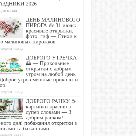
АЗДНИКИ 2026
дня назад
ДЕНЬ МАЛИНОВОГО
ПИРОГА 🥧 31 июля:
красивые открытки,
фото, гиф — Стихи к
ю малиновых пирожков
недели назад
ДОБРОГО УТРЕЧКА
🌅 — Прикольные
открытки с добрым
утром на любой день
Доброе утро смешные приколы и
ор
недели назад
ДОБРОГО РАНКУ ☕
картинки красиві з
супер словами — З
добрим ранком!
ного дня! побажання откритки з
писами та бажаннями
недели назад