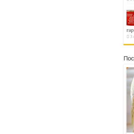
гар
3 
Пос