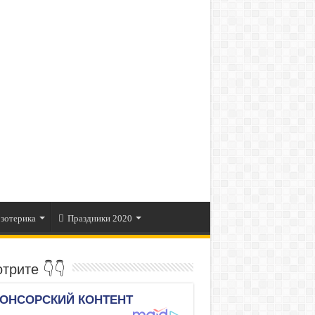
зотерика
Праздники 2020
трите 👇👇