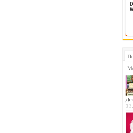
D
W
По
М
Ден
2 