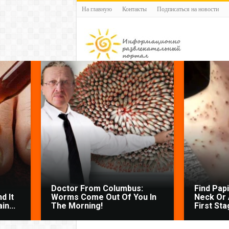
На главную
Контакты
Подписаться на новости
Doctor From Columbus:
Find Pap
d It
Worms Come Out Of You In
Neck Or 
n...
The Morning!
First Sta