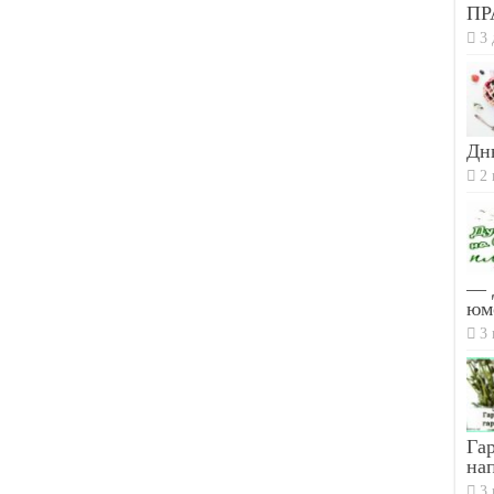
ПР
3 
Дн
2 
— 
юм
3 
Гар
на
3 