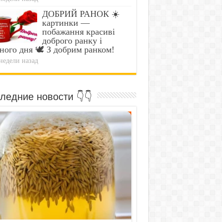
ДОБРИЙ РАНОК ☀️
картинки —
побажання красиві
доброго ранку і
ного дня 🕊️ З добрим ранком!
недели назад
ледние новости 👇👇