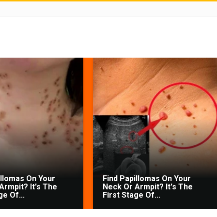
illomas On Your
Find Papillomas On Your
Armpit? It's The
Neck Or Armpit? It's The
ge Of...
First Stage Of...