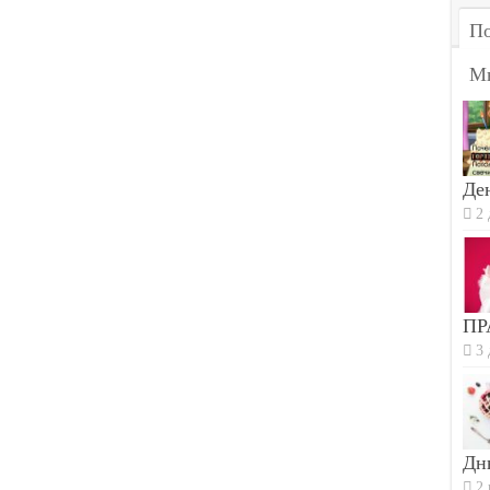
По
М
Ден
2 
ПР
3 
Дн
2 