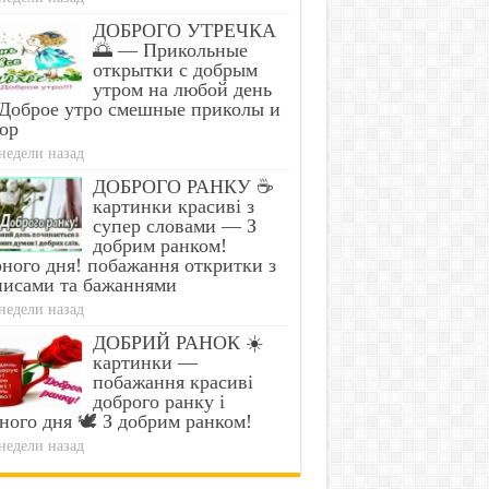
ДОБРОГО УТРЕЧКА
🌅 — Прикольные
открытки с добрым
утром на любой день
Доброе утро смешные приколы и
ор
недели назад
ДОБРОГО РАНКУ ☕
картинки красиві з
супер словами — З
добрим ранком!
ного дня! побажання откритки з
писами та бажаннями
недели назад
ДОБРИЙ РАНОК ☀️
картинки —
побажання красиві
доброго ранку і
ного дня 🕊️ З добрим ранком!
недели назад