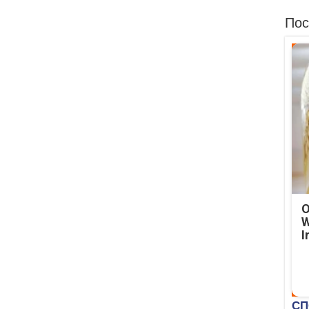
Пос
O
W
I