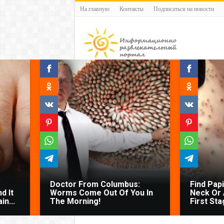
На главную
Контакты
Подписаться на новости
Doctor From Columbus:
Find Pap
d It
Worms Come Out Of You In
Neck Or 
n...
The Morning!
First Sta