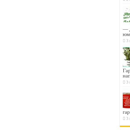
— 
юм
3 
Гар
на
3 
гар
3 