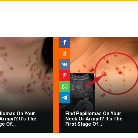
illomas On Your
Find Papillomas On Your
Armpit? It's The
Neck Or Armpit? It's The
ge Of...
First Stage Of...