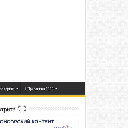
зотерика
Праздники 2020
трите 👇👇