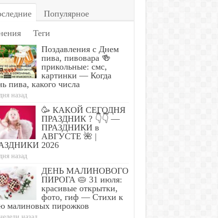
следние
Популярное
нения
Теги
Поздавления с Днем
пива, пивовара 🍻
прикольные: смс,
картинки — Когда
ь пива, какого числа
дня назад
🥳 КАКОЙ СЕГОДНЯ
ПРАЗДНИК ? 👇👇 —
ПРАЗДНИКИ в
АВГУСТЕ 🌺 |
АЗДНИКИ 2026
дня назад
ДЕНЬ МАЛИНОВОГО
ПИРОГА 🥧 31 июля:
красивые открытки,
фото, гиф — Стихи к
ю малиновых пирожков
недели назад