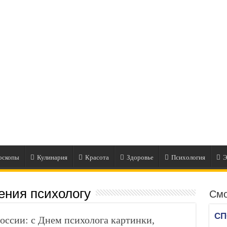
оскопы
Кулинария
Красота
Здоровье
Психология
Э
ения психологу
Смо
России: с Днем психолога картинки,