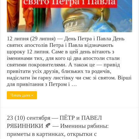
12 липня (29 липня) — День Петра і Павла День
святих апостолів Петра і Павла відзначають
щороку 12 липня. Саме в цей день вітають з
іменинами тих, для кого ці два апостоли стали
святими покровителями. А також це — привід
привітати усіх друзів, близьких та родичів,
надіслати їм гарну листівку чи смс зі святом. Вірші
для привітання з Петром і …
Читать далее »
23 (10) сентября — ПЁТР и ПАВЕЛ
РЯБИННИКИ 🍂 — Именины рябины:
приметы в картинках, открытки с