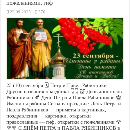
пожеланиями, гиф
22.09.2025
576
23 (10) сентября 🗓️ Петр и Павел Рябинники
Другие названия праздника 👇👇 💒 День апостолов
Рябинников 🍂 День Петра и Павла Рябинников 🎂
Именины рябины Сегодня праздник: День Петра и
Павла Рябинников — приметы в картинках,
поздравления — картинки, открытки
православные — гиф, открытки с пожеланиями 🌹
🌹🌹 С ДНЁМ ПЕТРА и ПАВЛА РЯБИННИКОВ в