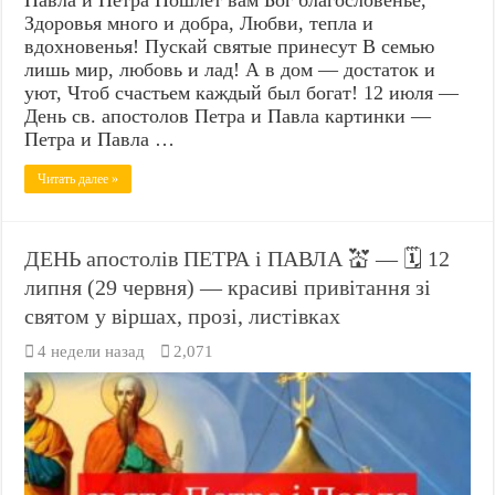
Здоровья много и добра, Любви, тепла и
вдохновенья! Пускай святые принесут В семью
лишь мир, любовь и лад! А в дом — достаток и
уют, Чтоб счастьем каждый был богат! 12 июля —
День св. апостолов Петра и Павла картинки —
Петра и Павла …
Читать далее »
ДЕНЬ апостолів ПЕТРА і ПАВЛА 💒 — 🗓️ 12
липня (29 червня) — красиві привітання зі
святом у віршах, прозі, листівках
4 недели назад
2,071