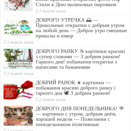
Стихи к Дню малиновых пирожков
2 недели назад
ДОБРОГО УТРЕЧКА 🌅 —
Прикольные открытки с добрым утром
на любой день — Доброе утро смешные
приколы и юмор
2 недели назад
ДОБРОГО РАНКУ ☕ картинки красиві
з супер словами — З добрим ранком!
Гарного дня! побажання откритки з
написами та бажаннями
2 недели назад
ДОБРИЙ РАНОК ☀️ картинки —
побажання красиві доброго ранку і
гарного дня 🕊️ З добрим ранком!
2 недели назад
ДОБРОГО ДНЯ ПОНЕДЕЛЬНИКА! 🌹
— картинки с утром, добрым днём,
хорошей недели — Пожелания с
понедельником позитивные
2 недели назад