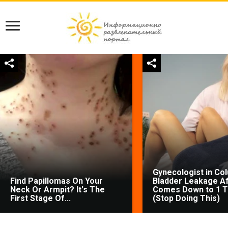
Gynecologist in Co
Find Papillomas On Your
Bladder Leakage Af
Neck Or Armpit? It's The
Comes Down to 1 T
First Stage Of...
(Stop Doing This)