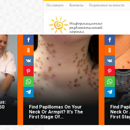
На главную
Контакты
Подписаться на новости
us:
50
Find Papillomas On Your
Find Pap
Neck Or Armpit? It's The
Neck Or 
First Stage Of...
First Sta