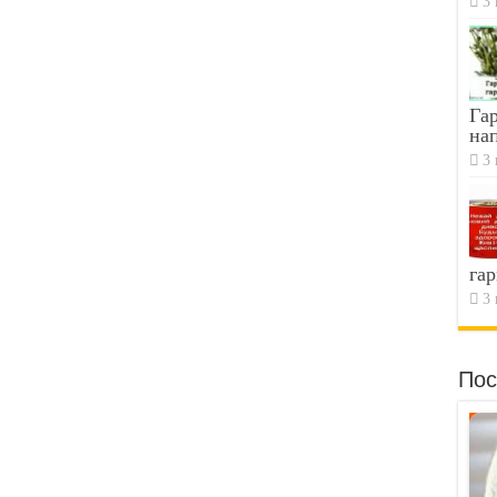
3 
Гар
на
3 
гар
3 
Пос