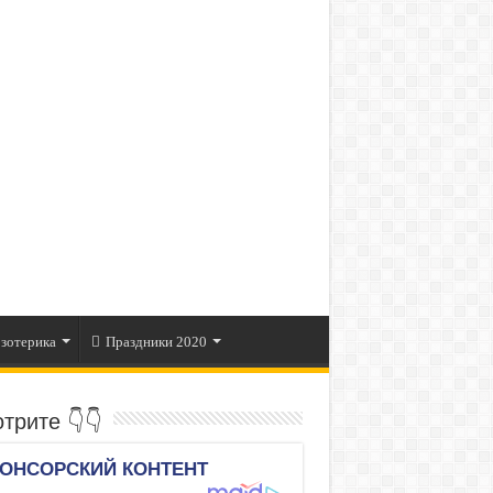
зотерика
Праздники 2020
трите 👇👇