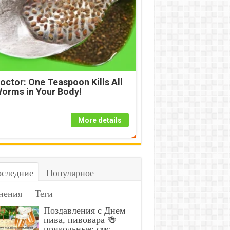
octor: One Teaspoon Kills All
orms in Your Body!
More details
следние
Популярное
нения
Теги
Поздавления с Днем
пива, пивовара 🍻
прикольные: смс,