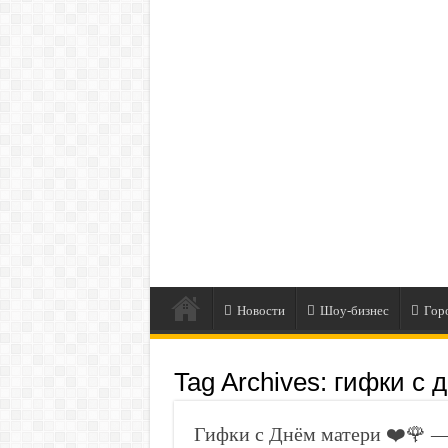
Новости
Шоу-бизнес
Гор
Tag Archives:
гифки с 
Гифки с Днём матери ❤️🌹 —