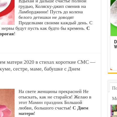
Вдыхай и дальше счастье полной
грудью, Коляску-джип сменив на
Ламборджини! Пусть до колена
белого детишки не доводят
Проделками своими каждый день. С
И нервы будут пусть как будто бы кремень.
С
орогая
!
D
W
нем матери 2020 в стихах короткие СМС —
куме, сестре, маме, бабушке с Днем
По
На свете женщины прекрасней Не
отыскать, как не старайся! Желаю в
М
этот
Мамин праздник
Большой
любви, большого счастья!
С Днем
матери
!