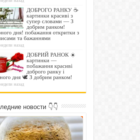
недели назад
ДОБРОГО РАНКУ ☕
картинки красиві з
супер словами — З
добрим ранком!
ного дня! побажання откритки з
писами та бажаннями
недели назад
ДОБРИЙ РАНОК ☀️
картинки —
побажання красиві
доброго ранку і
ного дня 🕊️ З добрим ранком!
недели назад
ледние новости 👇👇