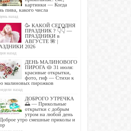
картинки — Когда
ь пива, какого числа
день назад
🥳 КАКОЙ СЕГОДНЯ
ПРАЗДНИК ? 👇👇 —
ПРАЗДНИКИ в
АВГУСТЕ 🌺 |
АЗДНИКИ 2026
дня назад
ДЕНЬ МАЛИНОВОГО
ПИРОГА 🥧 31 июля:
красивые открытки,
фото, гиф — Стихи к
ю малиновых пирожков
недели назад
ДОБРОГО УТРЕЧКА
🌅 — Прикольные
открытки с добрым
утром на любой день
Доброе утро смешные приколы и
ор