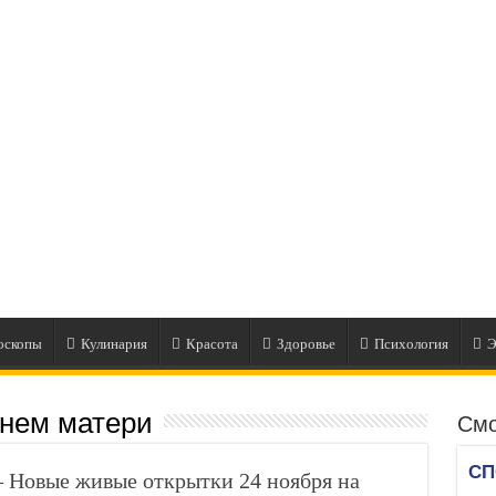
оскопы
Кулинария
Красота
Здоровье
Психология
Э
днем матери
Смо
 Новые живые открытки 24 ноября на