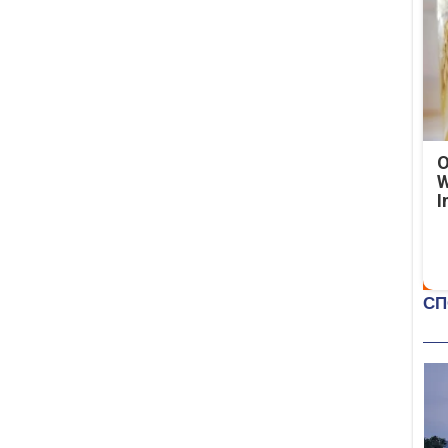
O
W
I