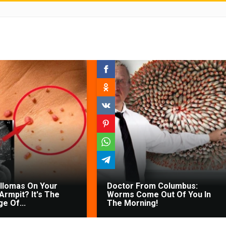
illomas On Your
Doctor From Columbus:
Armpit? It's The
Worms Come Out Of You In
ge Of...
The Morning!