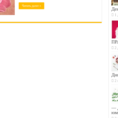
Читать далее »
Ден
1 
ПР
2 
Дн
2 
— 
юм