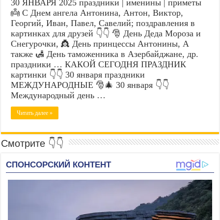
30 ЯНВАРЯ 2025 праздники | именины | приметы
👼 С Днем ангела Антонина, Антон, Виктор,
Георгий, Иван, Павел, Савелий; поздравления в
картинках для друзей 👇👇 🎅 День Деда Мороза и
Снегурочки, 👸 День принцессы Антонины, А
также 🛃 День таможенника в Азербайджане, др.
праздники … КАКОЙ СЕГОДНЯ ПРАЗДНИК
картинки 👇👇 30 января праздники
МЕЖДУНАРОДНЫЕ 🎅🎄 30 января 👇👇
Международный день …
Читать далее »
Смотрите 👇👇