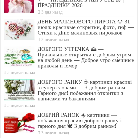
ПРАЗДНИКИ 2026
3 дня назад
ДЕНЬ МАЛИНОВОГО ПИРОГА 🥧 31
июля: красивые открытки, фото, гиф —
Стихи к Дню малиновых пирожков
2 недели назад
ДОБРОГО УТРЕЧКА 🌅 —
Прикольные открытки с добрым утром
на любой день — Доброе утро смешные
приколы и юмор
3 недели назад
ДОБРОГО РАНКУ ☕ картинки красиві
з супер словами — З добрим ранком!
Гарного дня! побажання откритки з
написами та бажаннями
3 недели назад
ДОБРИЙ РАНОК ☀️ картинки —
побажання красиві доброго ранку і
гарного дня 🕊️ З добрим ранком!
3 недели назад