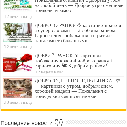
на любой день — Доброе утро смешные
приколы и юмор
2 недели назад
ДОБРОГО РАНКУ ☕ картинки красиві
з супер словами — З добрим ранком!
Гарного дня! побажання откритки з
написами та бажаннями
2 недели назад
ДОБРИЙ РАНОК ☀️ картинки —
побажання красиві доброго ранку і
гарного дня 🕊️ З добрим ранком!
2 недели назад
ДОБРОГО ДНЯ ПОНЕДЕЛЬНИКА! 🌹
— картинки с утром, добрым днём,
хорошей недели — Пожелания с
понедельником позитивные
3 недели назад
Последние новости 👇👇