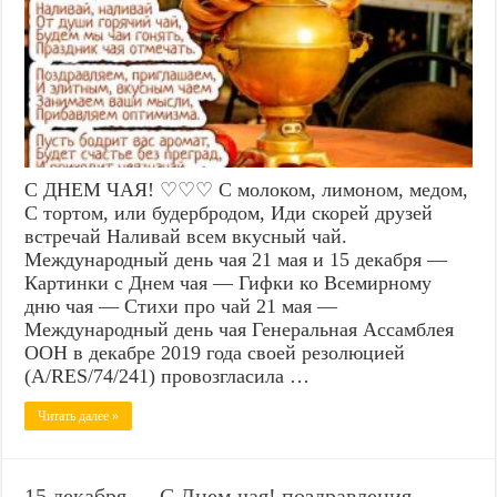
С ДНЕМ ЧАЯ! ♡♡♡ С молоком, лимоном, медом,
С тортом, или будербродом, Иди скорей друзей
встречай Наливай всем вкусный чай.
Международный день чая 21 мая и 15 декабря —
Картинки с Днем чая — Гифки ко Всемирному
дню чая — Стихи про чай 21 мая —
Международный день чая Генеральная Ассамблея
ООН в декабре 2019 года своей резолюцией
(A/RES/74/241) провозгласила …
Читать далее »
15 декабря — С Днем чая! поздравления,