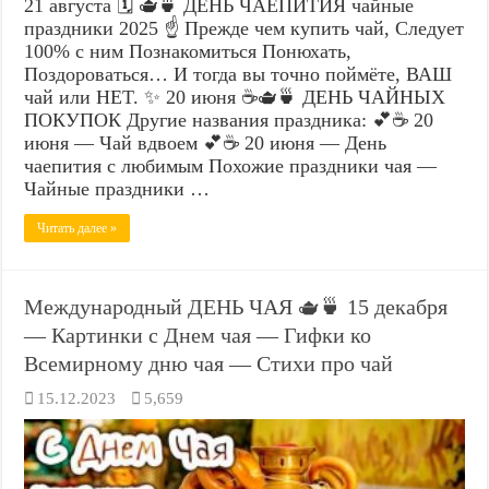
21 августа 🗓️ 🫖🍵 ДЕНЬ ЧАЕПИТИЯ чайные
праздники 2025 ☝️ Прежде чем купить чай, Следует
100% с ним Познакомиться Понюхать,
Поздороваться… И тогда вы точно поймёте, ВАШ
чай или HET. ✨ 20 июня ☕🫖🍵 ДЕНЬ ЧАЙНЫХ
ПОКУПОК Другие названия праздника: 💕☕ 20
июня — Чай вдвоем 💕☕ 20 июня — День
чаепития с любимым Похожие праздники чая —
Чайные праздники …
Читать далее »
Международный ДЕНЬ ЧАЯ 🫖🍵 15 декабря
— Картинки с Днем чая — Гифки ко
Всемирному дню чая — Стихи про чай
15.12.2023
5,659