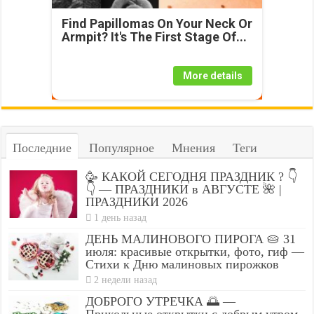
Find Papillomas On Your Neck Or
Armpit? It's The First Stage Of...
More details
Последние
Популярное
Мнения
Теги
🥳 КАКОЙ СЕГОДНЯ ПРАЗДНИК ? 👇
👇 — ПРАЗДНИКИ в АВГУСТЕ 🌺 |
ПРАЗДНИКИ 2026
1 день назад
ДЕНЬ МАЛИНОВОГО ПИРОГА 🥧 31
июля: красивые открытки, фото, гиф —
Стихи к Дню малиновых пирожков
2 недели назад
ДОБРОГО УТРЕЧКА 🌅 —
Прикольные открытки с добрым утром