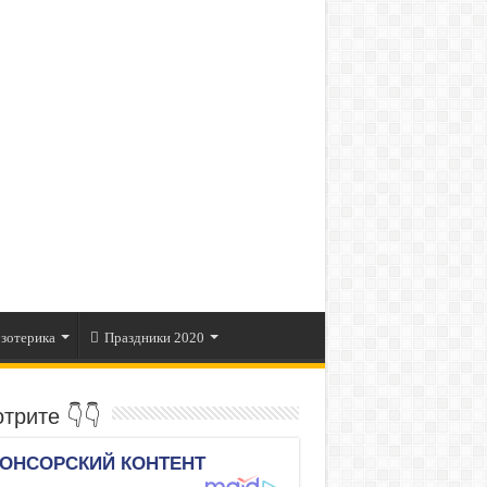
зотерика
Праздники 2020
трите 👇👇