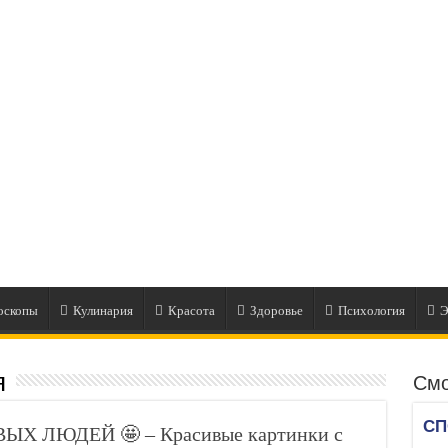
оскопы
Кулинария
Красота
Здоровье
Психология
Э
я
Смо
ЫХ ЛЮДЕЙ 🤩 – Красивые картинки с