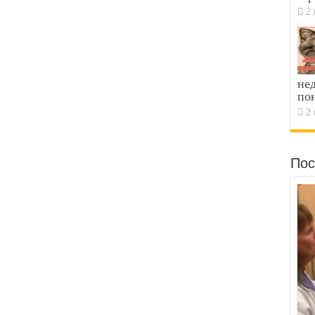
2 
не
по
2 
Пос