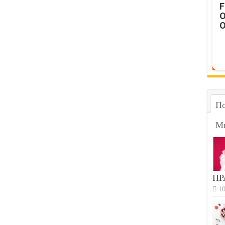
F
O
O
По
М
ПР
10