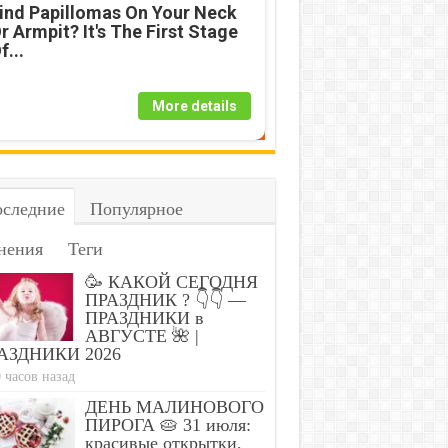
ind Papillomas On Your Neck
r Armpit? It's The First Stage
f...
More details
следние
Популярное
нения
Теги
🥳 КАКОЙ СЕГОДНЯ
ПРАЗДНИК ? 👇👇 —
ПРАЗДНИКИ в
АВГУСТЕ 🌺 |
АЗДНИКИ 2026
 часов назад
ДЕНЬ МАЛИНОВОГО
ПИРОГА 🥧 31 июля:
красивые открытки,