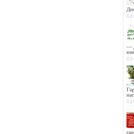
Дн
2 
— 
юм
2 
Гар
на
2 
гар