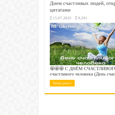
Днем счастливых людей, отк
цитатами
15.07.2025
9,291
🤩🤩🤩 С ДНЁМ СЧАСТЛИВОГО Ч
счастливого человека (День сч
Читать далее »