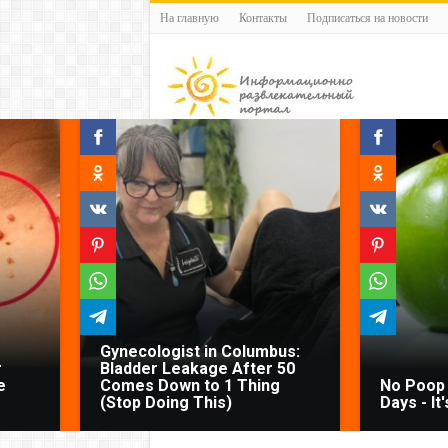
На главную
Контакты
Подписаться на новости
Gynecologist in Columbus:
r
Bladder Leakage After 50
e
Comes Down to 1 Thing
No Poop 
(Stop Doing This)
Days - It