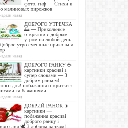
фото, гиф — Стихи к
ю малиновых пирожков
недели назад
ДОБРОГО УТРЕЧКА
🌅 — Прикольные
открытки с добрым
утром на любой день
Доброе утро смешные приколы и
ор
недели назад
ДОБРОГО РАНКУ ☕
картинки красиві з
супер словами — З
добрим ранком!
ного дня! побажання откритки з
писами та бажаннями
недели назад
ДОБРИЙ РАНОК ☀️
картинки —
побажання красиві
доброго ранку і
ного дня 🕊️ З добрим ранком!