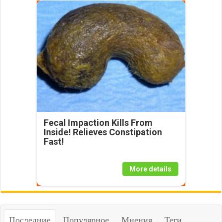
Fecal Impaction Kills From
Inside! Relieves Constipation
Fast!
More details
Последние
Популярное
Мнения
Теги