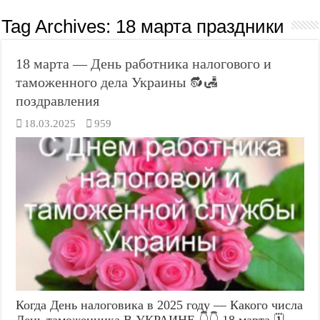
Tag Archives:
18 марта праздники
18 марта — День работника налогового и
таможенного дела Украины 🔂🛃
поздравления
18.03.2025
959
Когда День налоговика в 2025 году — Какого числа
День таможенника В УКРАИНЕ 👇👇 18 марта 🗓️