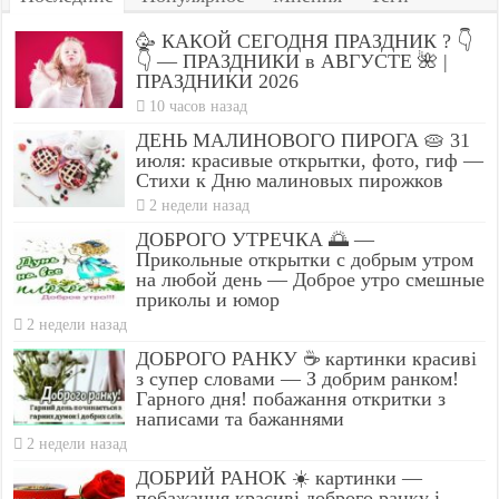
🥳 КАКОЙ СЕГОДНЯ ПРАЗДНИК ? 👇
👇 — ПРАЗДНИКИ в АВГУСТЕ 🌺 |
ПРАЗДНИКИ 2026
10 часов назад
ДЕНЬ МАЛИНОВОГО ПИРОГА 🥧 31
июля: красивые открытки, фото, гиф —
Стихи к Дню малиновых пирожков
2 недели назад
ДОБРОГО УТРЕЧКА 🌅 —
Прикольные открытки с добрым утром
на любой день — Доброе утро смешные
приколы и юмор
2 недели назад
ДОБРОГО РАНКУ ☕ картинки красиві
з супер словами — З добрим ранком!
Гарного дня! побажання откритки з
написами та бажаннями
2 недели назад
ДОБРИЙ РАНОК ☀️ картинки —
побажання красиві доброго ранку і