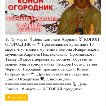
18 (5) марта 🗓️ День Конона и Адриана 💒 КОНОН
ОГОРОДНИК 🥒🍅 Православные христиане 18
марта чтут память мученика Конона Исаврийского,
мученика Адриана Пошехонского, Ярославского.
Также 18 марта церковь вспоминает обретение
мощей благоверного князя Феодора Ростиславича
Черного. Народный праздник сегодня: Конон
Огородник 🥒🍅. Другие названия праздника:
Конон Оградитель 🛡️, Кононов день.
============================ 📃 День
Конона 18 марта — ИСТОРИЯ праздника …
Читать далее »