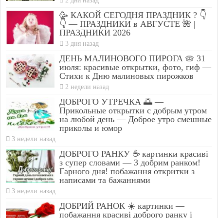
2 дня назад
🥳 КАКОЙ СЕГОДНЯ ПРАЗДНИК ? 👇
👇 — ПРАЗДНИКИ в АВГУСТЕ 🌺 |
ПРАЗДНИКИ 2026
3 дня назад
ДЕНЬ МАЛИНОВОГО ПИРОГА 🥧 31
июля: красивые открытки, фото, гиф —
Стихи к Дню малиновых пирожков
2 недели назад
ДОБРОГО УТРЕЧКА 🌅 —
Прикольные открытки с добрым утром
на любой день — Доброе утро смешные
приколы и юмор
3 недели назад
ДОБРОГО РАНКУ ☕ картинки красиві
з супер словами — З добрим ранком!
Гарного дня! побажання откритки з
написами та бажаннями
3 недели назад
ДОБРИЙ РАНОК ☀️ картинки —
побажання красиві доброго ранку і