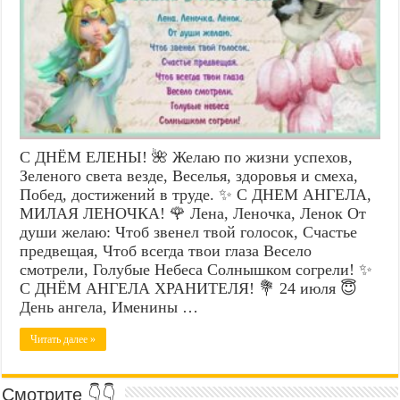
С ДНЁМ ЕЛЕНЫ! 🌺 Желаю по жизни успехов,
Зеленого света везде, Веселья, здоровья и смеха,
Побед, достижений в труде. ✨ С ДНЕМ АНГЕЛА,
МИЛАЯ ЛЕНОЧКА! 🌹 Лена, Леночка, Ленок От
души желаю: Чтоб звенел твой голосок, Счастье
предвещая, Чтоб всегда твои глаза Весело
смотрели, Голубые Небеса Солнышком согрели! ✨
С ДНЁМ АНГЕЛА ХРАНИТЕЛЯ! 💐 24 июля 😇
День ангела, Именины …
Читать далее »
Смотрите 👇👇