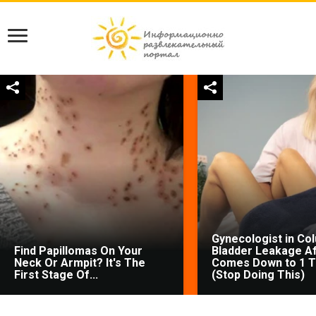
Gynecologist in Co
Find Papillomas On Your
Bladder Leakage Af
Neck Or Armpit? It's The
Comes Down to 1 T
First Stage Of...
(Stop Doing This)