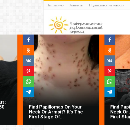
На главную
Контакты
Подписаться на новости
us:
50
Find Papillomas On Your
Find Pap
Neck Or Armpit? It's The
Neck Or 
First Stage Of...
First Sta