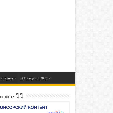
зотерика
Праздники 2020
трите 👇👇