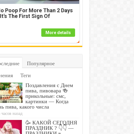
o Poop For More Than 2 Days
 It's The First Sign Of
More details
следние
Популярное
нения
Теги
Поздавления с Днем
пива, пивовара 🍻
прикольные: смс,
картинки — Когда
ь пива, какого числа
 часов назад
🥳 КАКОЙ СЕГОДНЯ
ПРАЗДНИК ? 👇👇 —
ПРАЗДНИКИ в