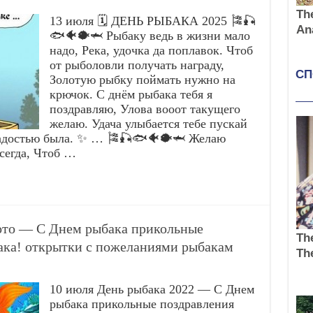
13 июля 🗓️ ДЕНЬ РЫБАКА 2025 🎏🎣
🐟🐠🐡🦈 Рыбаку ведь в жизни мало
надо, Река, удочка да поплавок. Чтоб
от рыболовли получать награду,
Золотую рыбку поймать нужно на
крючок. С днём рыбака тебя я
поздравляю, Улова вооот такущего
желаю. Удача улыбается тебе пускай
 радостью была. ✨ … 🎏🎣🐟🐠🐡🦈 Желаю
всегда, Чтоб …
ото — С Днем рыбака прикольные
ака! открытки с пожеланиями рыбакам
10 июля День рыбака 2022 — С Днем
рыбака прикольные поздравления