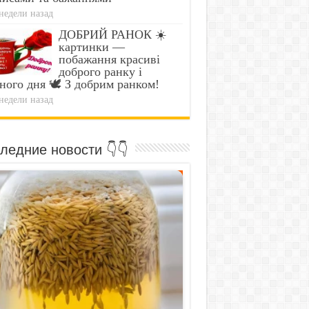
недели назад
ДОБРИЙ РАНОК ☀️
картинки —
побажання красиві
доброго ранку і
ного дня 🕊️ З добрим ранком!
недели назад
ледние новости 👇👇