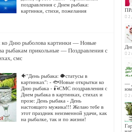
поздравления с Днем рыбака:
ПР
картинки, стихи, пожелания
2 
ы ко Дню рыболова картинки — Новые
Дн
ва рыбакам прикольные — Поздравления с
2 
ихах, смс
🐠"День рыбака: 🐡статусы в
картинках": - 🐟Новые открытки ко
— 
Дню рыбака - 🎣СМС поздравления с
юм
Днем рыбака в картинках, стихах и
2 
прозе: День рыбака - День
настоящего мужика!!! Желаю тебе в
этот праздник неизменной удачи, как
на рыбалке, так и по жизни!
Гар
на