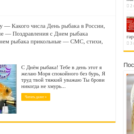
2 
ду — Какого числа День рыбака в России,
ане — Поздравления с Днем рыбака
гар
нем рыбака прикольные — СМС, стихи,
3 
Пос
С Днём рыбака! Тебе в день этот я
желаю Моря спокойного без бурь, Я
труд твой тяжкий уважаю Ты брови
никогда не хмурь...
Читать далее »