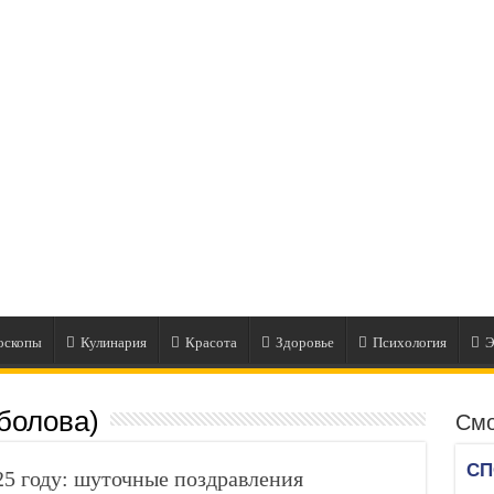
оскопы
Кулинария
Красота
Здоровье
Психология
Э
болова)
Смо
25 году: шуточные поздравления