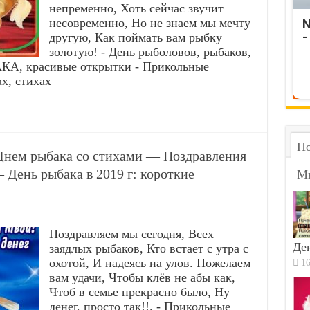
непременно, Хоть сейчас звучит
несовременно, Но не знаем мы мечту
N
-
другую, Как поймать вам рыбку
золотую! - День рыболовов, рыбаков,
КА, красивые открытки - Прикольные
х, стихах
По
Днем рыбака со стихами — Поздравления
День рыбака в 2019 г: короткие
М
Поздравляем мы сегодня, Всех
Ден
заядлых рыбаков, Кто встает с утра с
охотой, И надеясь на улов. Пожелаем
16
вам удачи, Чтобы клёв не абы как,
Чтоб в семье прекрасно было, Ну
денег, просто так!!. - Прикольные