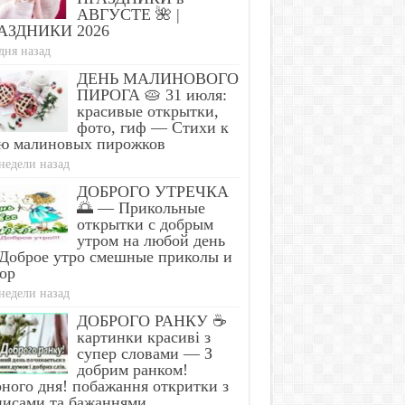
АВГУСТЕ 🌺 |
АЗДНИКИ 2026
дня назад
ДЕНЬ МАЛИНОВОГО
ПИРОГА 🥧 31 июля:
красивые открытки,
фото, гиф — Стихи к
ю малиновых пирожков
недели назад
ДОБРОГО УТРЕЧКА
🌅 — Прикольные
открытки с добрым
утром на любой день
Доброе утро смешные приколы и
ор
недели назад
ДОБРОГО РАНКУ ☕
картинки красиві з
супер словами — З
добрим ранком!
ного дня! побажання откритки з
писами та бажаннями