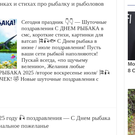
нках и стихах про рыбалку и рыболовов
Сегодня праздник 👇👇 — Шуточные
поздравления С ДНЕМ РЫБАКА в
смс, короткие стихи, картинки для
ватсап 🎏🎣🐟 С Днем рыбака в
июне / июле поздравления! Пусть
ваши сети рыбкой наполняются!
Пускай всегда, «по щучьему
велению», Желания любые
 РЫБАКА 2025 /второе воскресенье июля/ 🎏🎣
К! 🤣 Новые шуточные поздравления с
5 году 🎣 поздравления — С Днем рыбака
нальное пожеланье