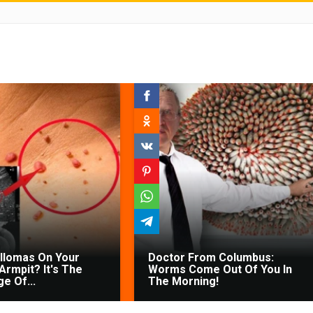
illomas On Your
Doctor From Columbus:
Armpit? It's The
Worms Come Out Of You In
ge Of...
The Morning!