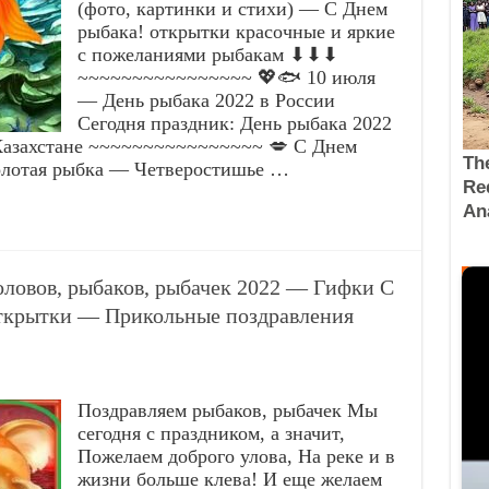
(фото, картинки и стихи) — С Днем
рыбака! открытки красочные и яркие
с пожеланиями рыбакам ⬇⬇⬇
~~~~~~~~~~~~~~~~ 💖🐟 10 июля
— День рыбака 2022 в России
Сегодня праздник: День рыбака 2022
 Казахстане ~~~~~~~~~~~~~~~~ 💋 С Днем
золотая рыбка — Четверостишье …
оловов, рыбаков, рыбачек 2022 — Гифки С
крытки — Прикольные поздравления
Поздравляем рыбаков, рыбачек Мы
сегодня с праздником, а значит,
Пожелаем доброго улова, На реке и в
жизни больше клева! И еще желаем