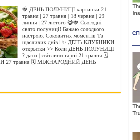
🍓 ДЕНЬ ПОЛУНИЦІ картинки 21
травня | 27 травня | 18 червня | 29
липня | 27 лютого 😋🍓 Сьогодні
свято полуниці! Бажаю солодкого
настрою, Соковитих моментів Та
щасливих днів! ✨ ДЕНЬ КЛУБНИКИ
открытки >> Коли ДЕНЬ ПОЛУНИЦІ
? дати | світлини гарні 21 травня 🗓️
 27 травня 🗓️ МІЖНАРОДНИЙ ДЕНЬ
 …