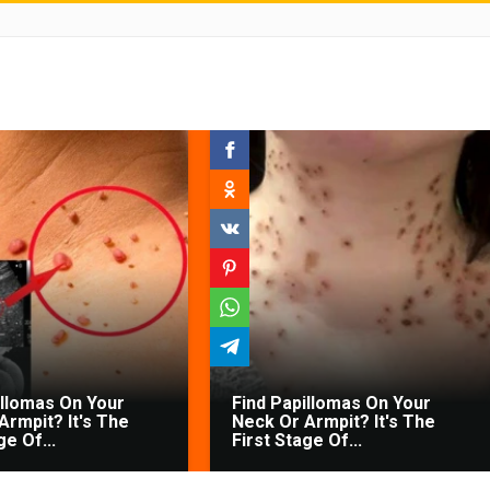
illomas On Your
Find Papillomas On Your
Armpit? It's The
Neck Or Armpit? It's The
ge Of...
First Stage Of...