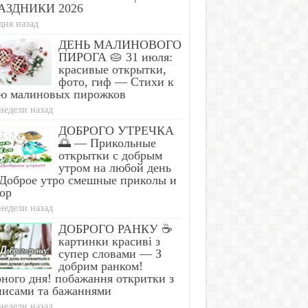
АЗДНИКИ 2026
дня назад
ДЕНЬ МАЛИНОВОГО
ПИРОГА 🥧 31 июля:
красивые открытки,
фото, гиф — Стихи к
ю малиновых пирожков
недели назад
ДОБРОГО УТРЕЧКА
🌅 — Прикольные
открытки с добрым
утром на любой день
Доброе утро смешные приколы и
ор
недели назад
ДОБРОГО РАНКУ ☕
картинки красиві з
супер словами — З
добрим ранком!
ного дня! побажання откритки з
писами та бажаннями
недели назад