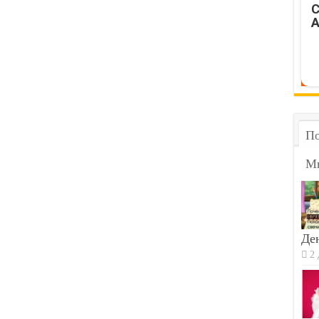
C
A
По
М
Ден
2 