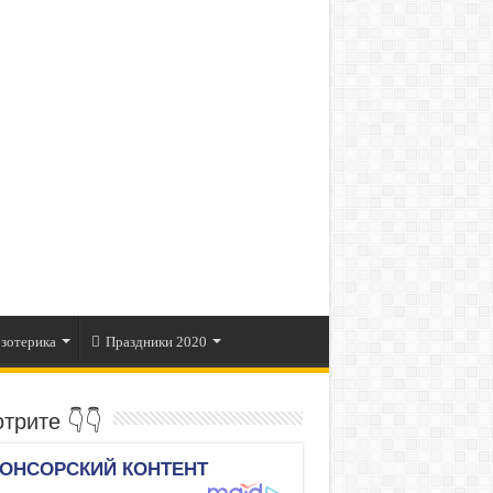
зотерика
Праздники 2020
трите 👇👇