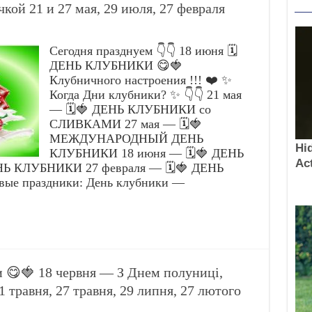
кой 21 и 27 мая, 29 июля, 27 февраля
Сегодня празднуем 👇👇 18 июня 🗓️
ДЕНЬ КЛУБНИКИ 😋🍓
Клубничного настроения !!! ❤️ ✨
Когда Дни клубники? ✨ 👇👇 21 мая
— 🗓️🍓 ДЕНЬ КЛУБНИКИ со
СЛИВКАМИ 27 мая — 🗓️🍓
МЕЖДУНАРОДНЫЙ ДЕНЬ
КЛУБНИКИ 18 июня — 🗓️🍓 ДЕНЬ
НЬ КЛУБНИКИ 27 февраля — 🗓️🍓 ДEНЬ
ые праздники: День клубники —
😋🍓 18 червня — З Днем полуниці,
1 травня, 27 травня, 29 липня, 27 лютого