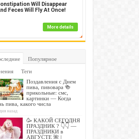
onstipation Will Disappear
nd Feces Will Fly At Once!
More details
следние
Популярное
нения
Теги
Поздавления с Днем
пива, пивовара 🍻
прикольные: смс,
картинки — Когда
ь пива, какого числа
дня назад
🥳 КАКОЙ СЕГОДНЯ
ПРАЗДНИК ? 👇👇 —
ПРАЗДНИКИ в
АВГУСТЕ 🌺 |