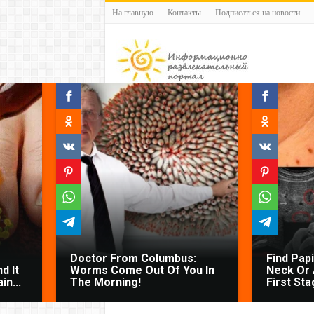
На главную
Контакты
Подписаться на новости
Doctor From Columbus:
Find Pap
d It
Worms Come Out Of You In
Neck Or 
n...
The Morning!
First Sta