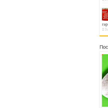
гар
3 
Пос