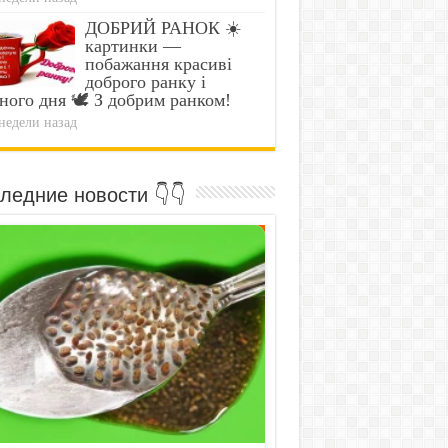
ДОБРИЙ РАНОК ☀️
картинки —
побажання красиві
доброго ранку і
ного дня 🕊️ З добрим ранком!
недели назад
ледние новости 👇👇