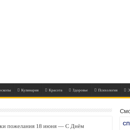
оскопы
Кулинария
Красота
Здоровье
Психология
Э
Смо
и пожелания 18 июня — С Днём