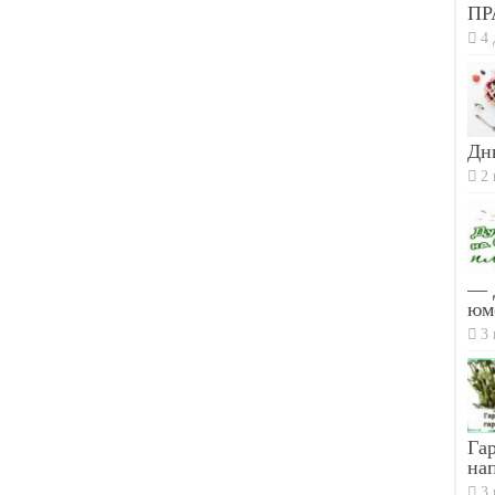
ПР
4 
Дн
2 
— 
юм
3 
Гар
на
3 