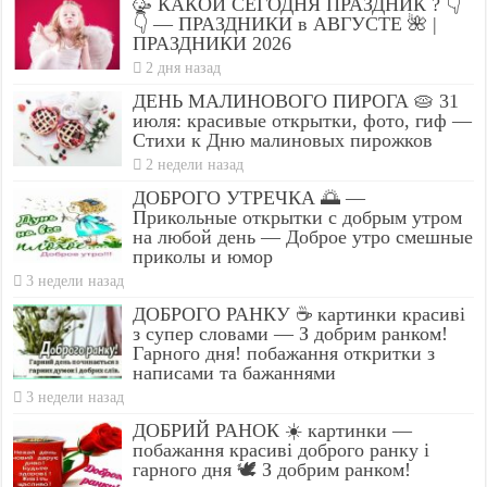
🥳 КАКОЙ СЕГОДНЯ ПРАЗДНИК ? 👇
👇 — ПРАЗДНИКИ в АВГУСТЕ 🌺 |
ПРАЗДНИКИ 2026
2 дня назад
ДЕНЬ МАЛИНОВОГО ПИРОГА 🥧 31
июля: красивые открытки, фото, гиф —
Стихи к Дню малиновых пирожков
2 недели назад
ДОБРОГО УТРЕЧКА 🌅 —
Прикольные открытки с добрым утром
на любой день — Доброе утро смешные
приколы и юмор
3 недели назад
ДОБРОГО РАНКУ ☕ картинки красиві
з супер словами — З добрим ранком!
Гарного дня! побажання откритки з
написами та бажаннями
3 недели назад
ДОБРИЙ РАНОК ☀️ картинки —
побажання красиві доброго ранку і
гарного дня 🕊️ З добрим ранком!