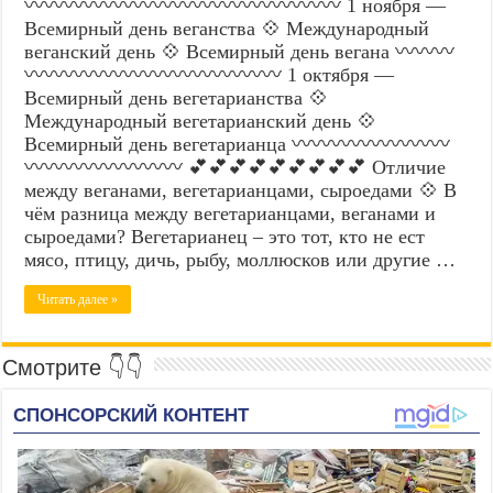
〰️〰️〰️〰️〰️〰️〰️〰️〰️〰️〰️〰️〰️〰️〰️〰️ 1 ноября —
Всемирный день веганства 💠 Международный
веганский день 💠 Всемирный день вегана 〰️〰️〰️
〰️〰️〰️〰️〰️〰️〰️〰️〰️〰️〰️〰️〰️ 1 октября —
Всемирный день вегетарианства 💠
Международный вегетарианский день 💠
Всемирный день вегетарианца 〰️〰️〰️〰️〰️〰️〰️〰️
〰️〰️〰️〰️〰️〰️〰️〰️ 💕💕💕💕💕💕💕💕💕 Отличие
между веганами, вегетарианцами, сыроедами 💠 В
чём разница между вегетарианцами, веганами и
сыроедами? Вегетарианец – это тот, кто не ест
мясо, птицу, дичь, рыбу, моллюсков или другие …
Читать далее »
Смотрите 👇👇