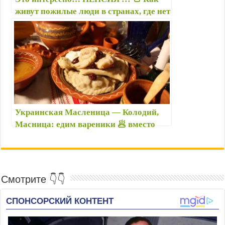
k
живут пожилые люди в странах, где нет
i
пенсий?
Украинская Масленица — Колодий,
Масница: едим вареники 🥟 вместо
блинов 🥞 — В чем отличие Колодия от
российской Масленицы?
Смотрите 👇👇