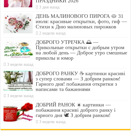
ПРАЗДНИКИ 2026
3 дня назад
ДЕНЬ МАЛИНОВОГО ПИРОГА 🥧 31
июля: красивые открытки, фото, гиф —
Стихи к Дню малиновых пирожков
2 недели назад
ДОБРОГО УТРЕЧКА 🌅 —
Прикольные открытки с добрым утром
на любой день — Доброе утро смешные
приколы и юмор
3 недели назад
ДОБРОГО РАНКУ ☕ картинки красиві
з супер словами — З добрим ранком!
Гарного дня! побажання откритки з
написами та бажаннями
3 недели назад
ДОБРИЙ РАНОК ☀️ картинки —
побажання красиві доброго ранку і
гарного дня 🕊️ З добрим ранком!
3 недели назад