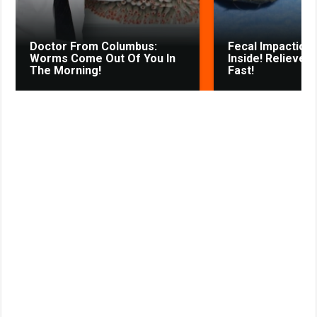
i
k
Doctor From Columbus:
Fecal Impaction 
i
Worms Come Out Of You In
Inside! Relieves
The Morning!
Fast!