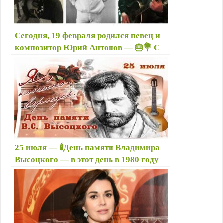
s
t
n
i
Сегодня, 19 февраля родился певец и
k
композитор Юрий Антонов — 🎂💐 С
i
Днём рождения! — Антонов — автор
песен, популярных уже много
десятилетий
25 июля — 🕯️День памяти Владимира
Высоцкого — в этот день в 1980 году
ушел из жизни легендарный поэт,
певец, актер