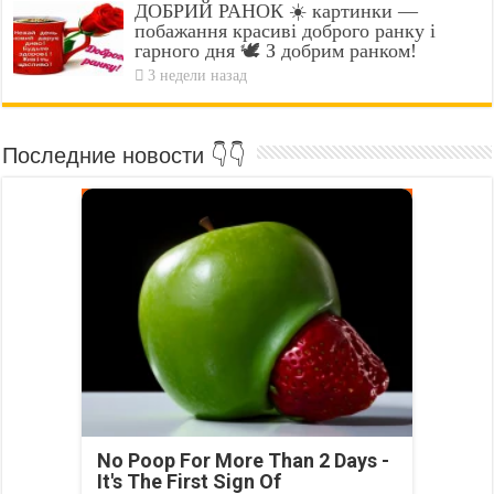
ДОБРИЙ РАНОК ☀️ картинки —
побажання красиві доброго ранку і
гарного дня 🕊️ З добрим ранком!
3 недели назад
Последние новости 👇👇
No Poop For More Than 2 Days -
It's The First Sign Of