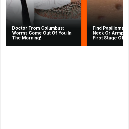
s
t
n
i
k
Doctor From Columbus:
Find Papillomas
i
Worms Come Out Of You In
Neck Or Armpit? 
The Morning!
First Stage Of...