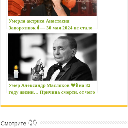
Умерла актриса Анастасия
Заворотнюк 🕯️ — 30 мая 2024 не стало
няни Вики из сериала «Моя
прекрасная няня» — Биография
Заворотнюк
Умер Александр Масляков 💔🕯️ на 82
году жизни… Причина смерти, от чего
умер бессменный ведущий КВН
Масляков
Смотрите 👇👇