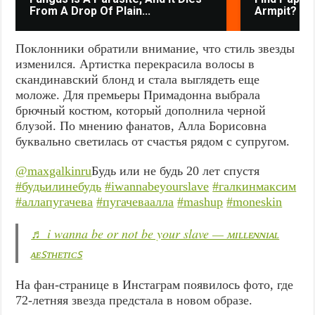
From A Drop Of Plain...
Armpit? It's
Поклонники обратили внимание, что стиль звезды
изменился. Артистка перекрасила волосы в
скандинавский блонд и стала выглядеть еще
моложе. Для премьеры Примадонна выбрала
брючный костюм, который дополнила черной
блузой. По мнению фанатов, Алла Борисовна
буквально светилась от счастья рядом с супругом.
@maxgalkinru
Будь или не будь 20 лет спустя
#будьилинебудь
#iwannabeyourslave
#галкинмаксим
#аллапугачева
#пугачеваалла
#mashup
#moneskin
♬ i wanna be or not be your slave — ᴍɪʟʟᴇɴɴɪᴀʟ
ᴀᴇꜱᴛʜᴇᴛɪᴄꜱ
На фан-странице в Инстаграм появилось фото, где
72-летняя звезда предстала в новом образе.