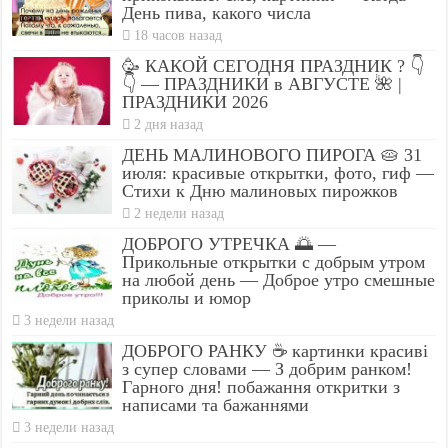
День пива, какого числа
18 часов назад
🥳 КАКОЙ СЕГОДНЯ ПРАЗДНИК ? 👇
👇 — ПРАЗДНИКИ в АВГУСТЕ 🌺 |
ПРАЗДНИКИ 2026
2 дня назад
ДЕНЬ МАЛИНОВОГО ПИРОГА 🥧 31
июля: красивые открытки, фото, гиф —
Стихи к Дню малиновых пирожков
2 недели назад
ДОБРОГО УТРЕЧКА 🌅 —
Прикольные открытки с добрым утром
на любой день — Доброе утро смешные
приколы и юмор
3 недели назад
ДОБРОГО РАНКУ ☕ картинки красиві
з супер словами — З добрим ранком!
Гарного дня! побажання откритки з
написами та бажаннями
3 недели назад