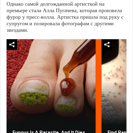
Однако самой долгожданной артисткой на
премьере стала Алла Пугачева, которая произвела
фурор у пресс-волла. Артистка пришла под руку с
супругом и позировала фотографам с другими
звездами.
Fungus Is A Parasite, And It Dies
Find Papil