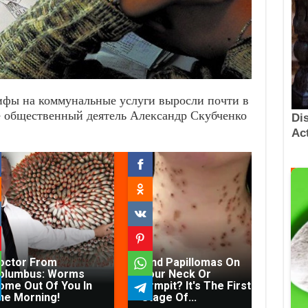
рифы на коммунальные услуги выросли почти в
ие общественный деятель Александр Скубченко
octor From
Find Papillomas On
Fec
olumbus: Worms
Your Neck Or
Fr
ome Out Of You In
Armpit? It's The First
Re
he Morning!
Stage Of...
Co