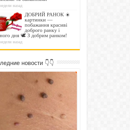
недели назад
ДОБРИЙ РАНОК ☀️
картинки —
побажання красиві
доброго ранку і
ного дня 🕊️ З добрим ранком!
недели назад
ледние новости 👇👇