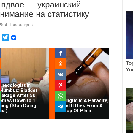
 вдвое — украинский
внимание на статистику
904 Просмотров
M
T
a
w
i
i
l
t
.
t
R
e
u
r
ynecologist in
olumbus: Bladder
eakage After 50
Con
omes Down to 1
Fungus Is A Parasite,
Di
hing (Stop Doing
And It Dies From A
Fec
his)
Drop Of Plain...
On