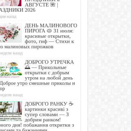
АВГУСТЕ 🌺 |
АЗДНИКИ 2026
Gynecologist in Colum
Simple Trick Removes All
Bladder Leakage Afte
дня назад
ites From Your Body!
Down to 1 Thing (Stop
ДЕНЬ МАЛИНОВОГО
ПИРОГА 🥧 31 июля:
красивые открытки,
фото, гиф — Стихи к
ю малиновых пирожков
недели назад
ДОБРОГО УТРЕЧКА
🌅 — Прикольные
открытки с добрым
утром на любой день
Доброе утро смешные приколы и
ор
недели назад
ДОБРОГО РАНКУ ☕
картинки красиві з
супер словами — З
добрим ранком!
ного дня! побажання откритки з
писами та бажаннями