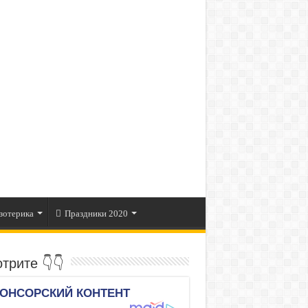
зотерика
Праздники 2020
трите 👇👇