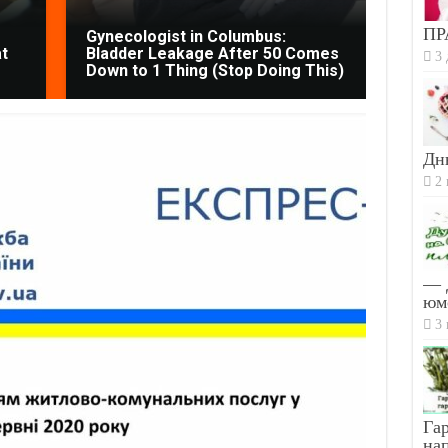
ПР
Gynecologist in Columbus:
t
Bladder Leakage After 50 Comes
This 
3 
Down to 1 Thing (Stop Doing This)
Paras
Дн
2 
— 
юм
3 
Гар
на