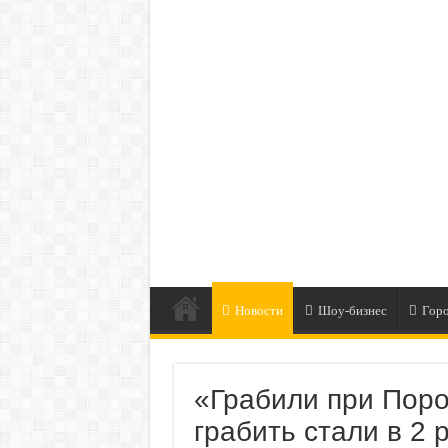
Новости
Шоу-бизнес
Гор
«Грабили при Поро
грабить стали в 2