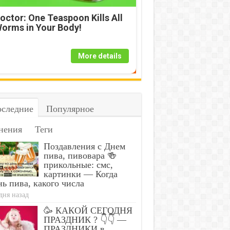
octor: One Teaspoon Kills All
orms in Your Body!
More details
следние
Популярное
нения
Теги
Поздавления с Днем
пива, пивовара 🍻
прикольные: смс,
картинки — Когда
ь пива, какого числа
дня назад
🥳 КАКОЙ СЕГОДНЯ
ПРАЗДНИК ? 👇👇 —
ПРАЗДНИКИ в