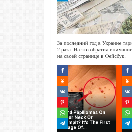
За последний год в Украине та
2 раза. На это обратил вниман
на своей странице в Фейсбук.
Find Papillomas On
D
Your Neck Or
C
Armpit? It's The First
C
Stage Of...
T