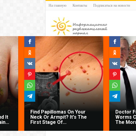
На главную
Контакты
Подписаться на новости
Find Papillomas On Your
Doctor 
d It
Neck Or Armpit? It's The
Worms C
n...
First Stage Of...
The Morn