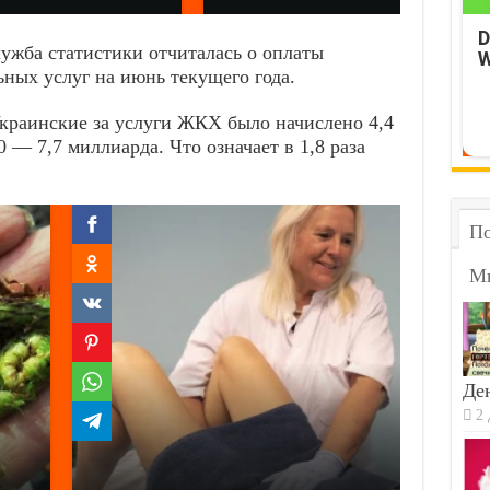
D
лужба статистики отчиталась о оплаты
W
ых услуг на июнь текущего года.
краинские за услуги ЖКХ было начислено 4,4
 — 7,7 миллиарда. Что означает в 1,8 раза
По
М
Ден
2 