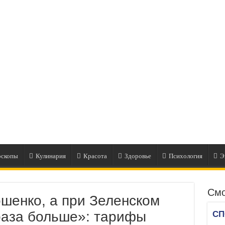
оскопы
Кулинария
Красота
Здоровье
Психология
Э
Смо
шенко, а при Зеленском
 раза больше»: тарифы