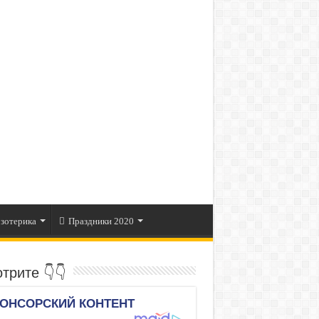
зотерика
Праздники 2020
трите 👇👇