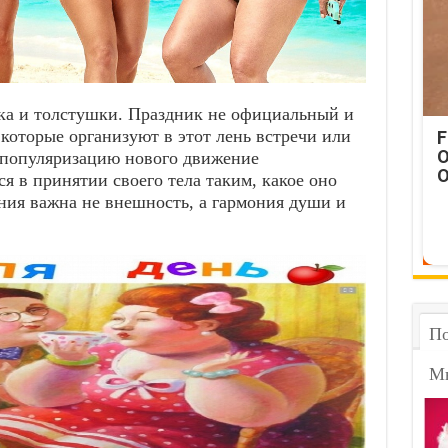
яка и толстушки. Праздник не официальный и
 которые организуют в этот лень встречи или
F
O
популяризацию нового движение
O
я в принятии своего тела таким, какое оно
ния важна не внешность, а гармония души и
По
М