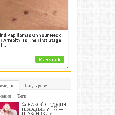
ind Papillomas On Your Neck
r Armpit? It's The First Stage
f...
More details
следние
Популярное
нения
Теги
🥳 КАКОЙ СЕГОДНЯ
ПРАЗДНИК ? 👇👇 —
ПРАЗДНИКИ в