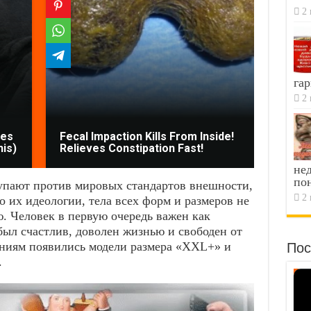
2 
гар
2 
mes
Fecal Impaction Kills From Inside!
One 
his)
Relieves Constipation Fast!
In Th
не
по
упают против мировых стандартов внешности,
2 
о их идеологии, тела всех форм и размеров не
. Человек в первую очередь важен как
 был счастлив, доволен жизнью и свободен от
раниям появились модели размера «XXL+» и
Пос
.