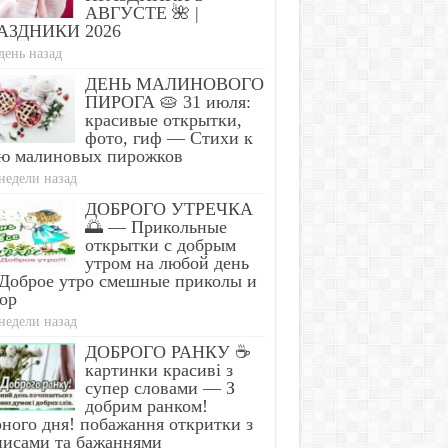
АВГУСТЕ 🌺 |
АЗДНИКИ 2026
день назад
ДЕНЬ МАЛИНОВОГО
ПИРОГА 🥧 31 июля:
красивые открытки,
фото, гиф — Стихи к
ю малиновых пирожков
недели назад
ДОБРОГО УТРЕЧКА
🌅 — Прикольные
открытки с добрым
утром на любой день
Доброе утро смешные приколы и
ор
недели назад
ДОБРОГО РАНКУ ☕
картинки красиві з
супер словами — З
добрим ранком!
ного дня! побажання откритки з
писами та бажаннями