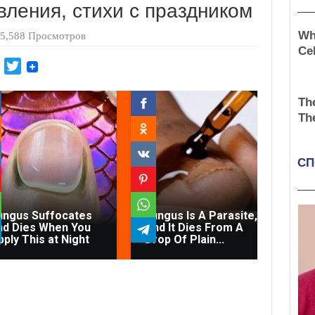
вления, стихи с праздником
5,588 Просмотров
M
T
a
w
i
i
l
t
.
t
R
e
u
r
Con
ungus Suffocates
Fungus Is A Parasite,
Di
nd Dies When You
And It Dies From A
Fec
pply This at Night
Drop Of Plain...
On