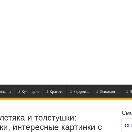
оскопы
Кулинария
Красота
Здоровье
Психология
Э
Смо
лстяка и толстушки:
ки, интересные картинки с