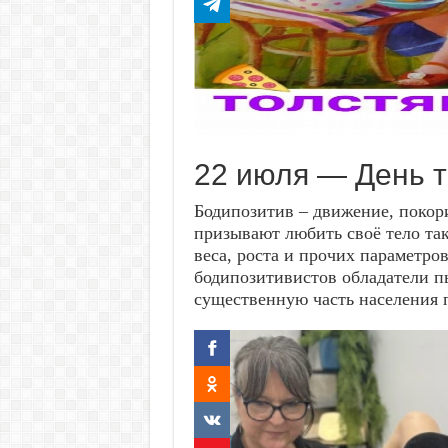
22 июля — День т
Бодипозитив – движение, покори
призывают любить своё тело таки
веса, роста и прочих параметро
бодипозитивистов обладатели 
существенную часть населения 