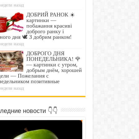
недели назад
ДОБРИЙ РАНОК ☀️
картинки —
побажання красиві
доброго ранку і
ного дня 🕊️ З добрим ранком!
недели назад
ДОБРОГО ДНЯ
ПОНЕДЕЛЬНИКА! 🌹
Teaspoon And All The Worms
Find Papillomas On Yo
— картинки с утром,
e Body Die Instantly
Armpit? It's The First 
добрым днём, хорошей
дели — Пожелания с
недельником позитивные
недели назад
ледние новости 👇👇