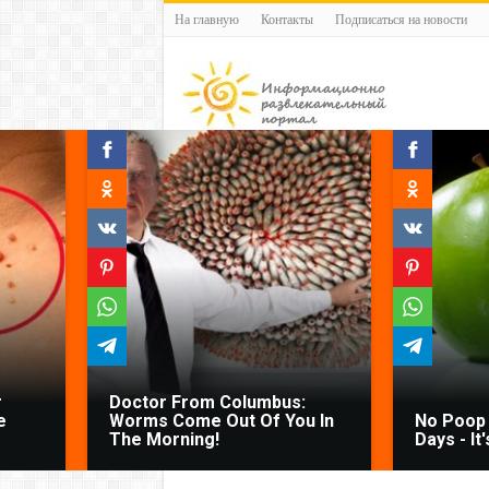
На главную
Контакты
Подписаться на новости
r
Doctor From Columbus:
e
Worms Come Out Of You In
No Poop 
The Morning!
Days - It