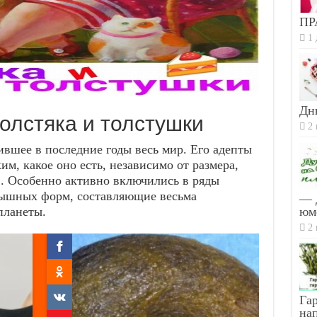
ПР
1 
Дн
олстяка и толстушки
2 
вшее в последние годы весь мир. Его адепты
м, какое оно есть, независимо от размера,
в. Особенно активно включились в ряды
пышных форм, составляющие весьма
— 
планеты.
юм
2 
Гар
на