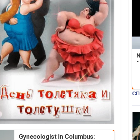
N
-
Gynecologist in Columbus: