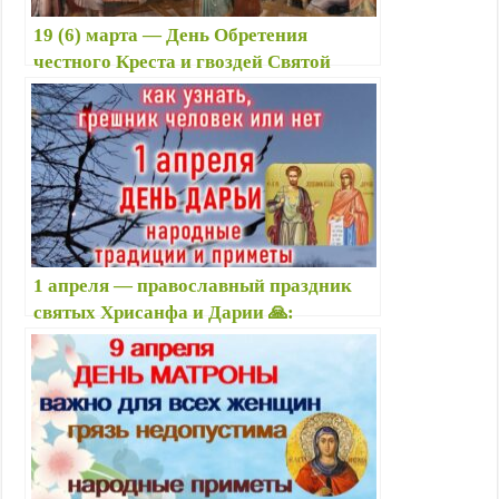
19 (6) марта — День Обретения
честного Креста и гвоздей Святой
Еленой ✝️ : приметы, что можно и
нельзя делать, именины
1 апреля — православный праздник
святых Хрисанфа и Дарии 🙏:
приметы, что можно и нельзя делать,
именины