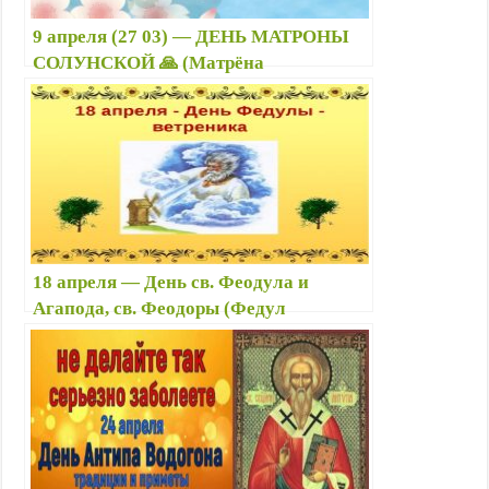
9 апреля (27 03) — ДЕНЬ МАТРОНЫ
СОЛУНСКОЙ 🙏 (Матрёна
Наставница, Полурепница ) : приметы,
что можно и нельзя делать, традиции,
именины
18 апреля — День св. Феодула и
Агапода, св. Феодоры (Федул
Ветренник) ⚜️: народные приметы, что
можно и нельзя делать, именины