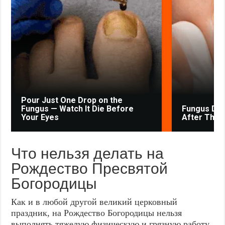
Pour Just One Drop on the
Fungus — Watch It Die Before
Fungus Drie
Your Eyes
After The F
Что нельзя делать на
Рождество Пресвятой
Богородицы
Как и в любой другой великий церковный
праздник, на Рождество Богородицы нельзя
выполнять тяжелую физическую и грязную работу