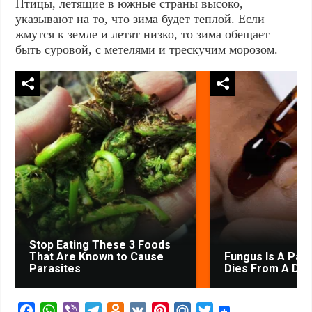
Птицы, летящие в южные страны высоко,
указывают на то, что зима будет теплой. Если
жмутся к земле и летят низко, то зима обещает
быть суровой, с метелями и трескучим морозом.
Stop Eating These 3 Foods
That Are Known to Cause
Fungus Is A Paras
Parasites
Dies From A Drop
F
W
V
T
O
V
P
M
T