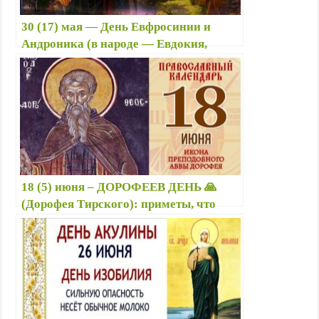
30 (17) мая — День Евфросинии и
Андроника (в народе — Евдокия,
Евфросинья) ✨ приметы, что можно и
нельзя делать, именины
18 (5) июня – ДОРОФЕЕВ ДЕНЬ 🙏
(Дорофея Тирского): приметы, что
можно и нельзя делать, именины