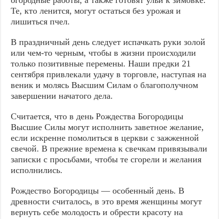
огородные работы, а также готовят ульи к зимовке.
Те, кто ленится, могут остаться без урожая и
лишиться пчел.
В праздничный день следует испачкать руки золой
или чем-то черным, чтобы в жизни происходили
только позитивные перемены. Наши предки 21
сентября привлекали удачу в торговле, наступая на
веник и молясь Высшим Силам о благополучном
завершении начатого дела.
Считается, что в день Рождества Богородицы
Высшие Силы могут исполнить заветное желание,
если искренне помолиться в церкви с зажженной
свечой. В прежние времена к свечкам привязывали
записки с просьбами, чтобы те сгорели и желания
исполнились.
Рождество Богородицы — особенный день. В
древности считалось, в это время женщины могут
вернуть себе молодость и обрести красоту на