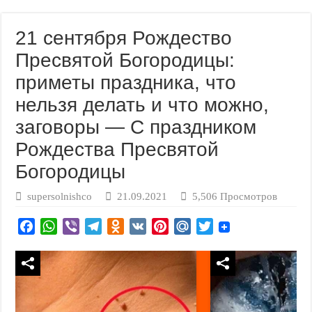
21 сентября Рождество
Пресвятой Богородицы:
приметы праздника, что
нельзя делать и что можно,
заговоры — С праздником
Рождества Пресвятой
Богородицы
supersolnishco
21.09.2021
5,506 Просмотров
F
W
V
T
O
V
P
M
T
a
h
i
e
d
K
i
a
w
c
a
b
l
n
n
i
i
e
t
e
e
o
t
l
t
b
s
r
g
k
e
.
t
o
A
r
l
r
R
e