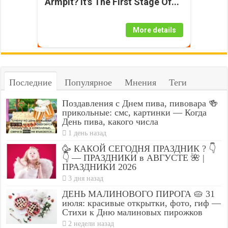
Armpit? It's The First Stage Of...
More details
Последние
Популярное
Мнения
Теги
Поздавления с Днем пива, пивовара 🍻
прикольные: смс, картинки — Когда
День пива, какого числа
1 день назад
🥳 КАКОЙ СЕГОДНЯ ПРАЗДНИК ? 👇
👇 — ПРАЗДНИКИ в АВГУСТЕ 🌺 |
ПРАЗДНИКИ 2026
3 дня назад
ДЕНЬ МАЛИНОВОГО ПИРОГА 🥧 31
июля: красивые открытки, фото, гиф —
Стихи к Дню малиновых пирожков
2 недели назад