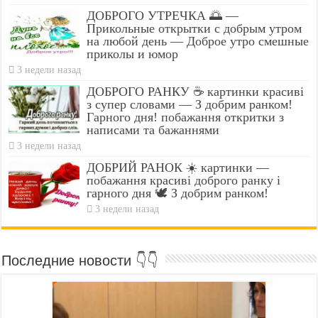
ДОБРОГО УТРЕЧКА 🌅 —
Прикольные открытки с добрым утром
на любой день — Доброе утро смешные
приколы и юмор
3 недели назад
ДОБРОГО РАНКУ ☕ картинки красиві
з супер словами — З добрим ранком!
Гарного дня! побажання откритки з
написами та бажаннями
3 недели назад
ДОБРИЙ РАНОК ☀️ картинки —
побажання красиві доброго ранку і
гарного дня 🕊️ З добрим ранком!
3 недели назад
Последние новости 👇👇