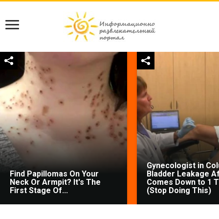
Gynecologist in Co
Find Papillomas On Your
Bladder Leakage Af
Neck Or Armpit? It's The
Comes Down to 1 T
First Stage Of...
(Stop Doing This)