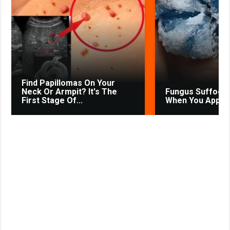
o
p
a
a
e
u
r
k
p
m
s
s
s
t
n
i
k
Find Papillomas On Your
i
Neck Or Armpit? It's The
Fungus Suffocat
First Stage Of...
When You Apply T