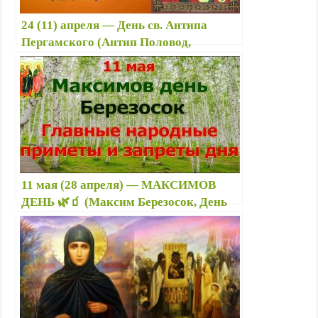
24 (11) апреля — День св. Антипа
Пергамского (Антип Половод,
Водогон) 💦: приметы, что можно и
нельзя делать, именины
11 мая (28 апреля) — МАКСИМОВ
ДЕНЬ 🌿🧃 (Максим Березосок, День
св. Максима): приметы, что можно и
нельзя делать, именины