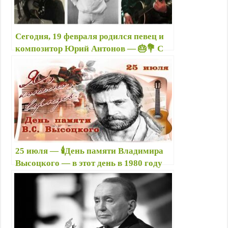
Сегодня, 19 февраля родился певец и
композитор Юрий Антонов — 🎂💐 С
Днём рождения! — Антонов — автор
песен, популярных уже много
десятилетий
25 июля — 🕯️День памяти Владимира
Высоцкого — в этот день в 1980 году
ушел из жизни легендарный поэт,
певец, актер