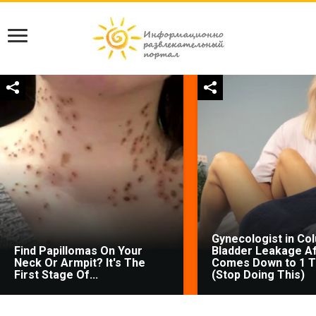
Gynecologist in Co
Find Papillomas On Your
Bladder Leakage Af
Neck Or Armpit? It's The
Comes Down to 1 T
First Stage Of...
(Stop Doing This)