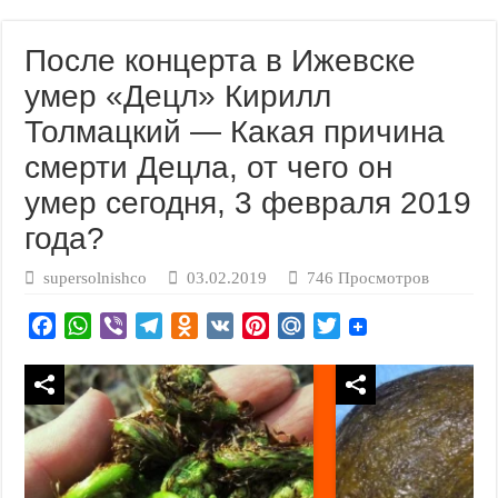
После концерта в Ижевске
умер «Децл» Кирилл
Толмацкий — Какая причина
смерти Децла, от чего он
умер сегодня, 3 февраля 2019
года?
supersolnishco
03.02.2019
746 Просмотров
F
W
V
T
O
V
P
M
T
a
h
i
e
d
K
i
a
w
c
a
b
l
n
n
i
i
e
t
e
e
o
t
l
t
b
s
r
g
k
e
.
t
o
A
r
l
r
R
e
o
p
a
a
e
u
r