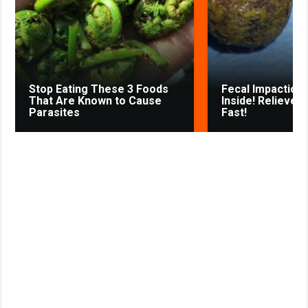
k
p
m
s
s
s
t
n
i
k
Stop Eating These 3 Foods
Fecal Impaction 
i
That Are Known to Cause
Inside! Relieves
Parasites
Fast!