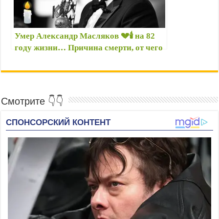
Умер Александр Масляков 💔🕯️ на 82
году жизни… Причина смерти, от чего
умер бессменный ведущий КВН
Масляков
Смотрите 👇👇