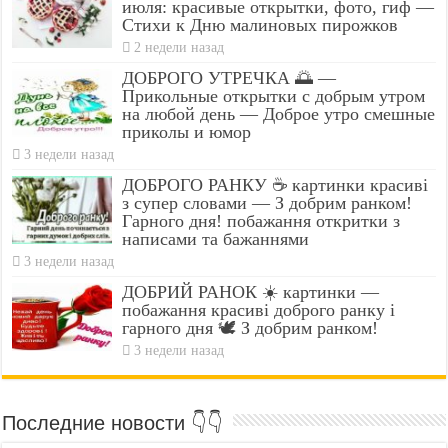
июля: красивые открытки, фото, гиф —
Стихи к Дню малиновых пирожков
2 недели назад
ДОБРОГО УТРЕЧКА 🌅 —
Прикольные открытки с добрым утром
на любой день — Доброе утро смешные
приколы и юмор
3 недели назад
ДОБРОГО РАНКУ ☕ картинки красиві
з супер словами — З добрим ранком!
Гарного дня! побажання откритки з
написами та бажаннями
3 недели назад
ДОБРИЙ РАНОК ☀️ картинки —
побажання красиві доброго ранку і
гарного дня 🕊️ З добрим ранком!
3 недели назад
Последние новости 👇👇