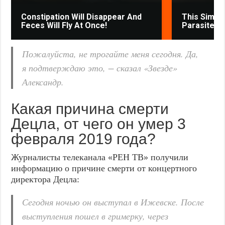
Constipation Will Disappear And
This Simpl
Feces Will Fly At Once!
Parasites 
Пожалуйста, не трогайте меня сегодня. Да,
я подтверждаю это, − сказал «Звезде»
Александр.
Какая причина смерти
Децла, от чего он умер 3
февраля 2019 года?
Журналисты телеканала «РЕН ТВ» получили
информацию о причине смерти от концертного
директора Децла:
Сегодня ночью он выступал в Ижевске. После
выступления пошел в гримерку, через