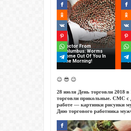
Doctor From
F
Columbus: Worms
Y
Come Out Of You In
Ar
The Morning!
S
😉 😎 😉
28 июля День торговли 2018 в
торговли прикольные. СМС с Д
работе — картинки рисунки му
Дню торгового работника муж