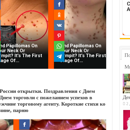
C
A
ind Papillomas On
Find Papillomas On
our Neck Or
Your Neck Or
No
По
mpit? It's The First
Armpit? It's The First
Tha
tage Of...
Stage Of...
Th
М
 России открытки. Поздравления с Днем
Ден
нем торговли с пожеланием успехов в
жчине торговому агенту. Короткие стихи ко
2 
чине, парню