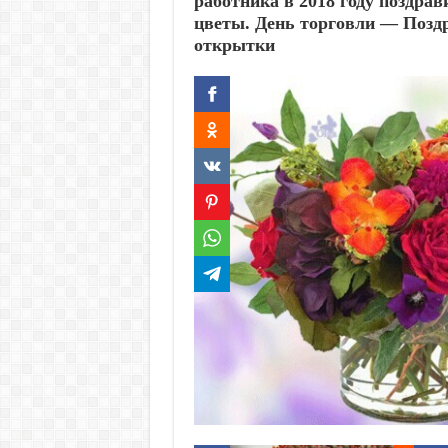
работника в 2018 году поздра
цветы. День торговли — Позд
открытки