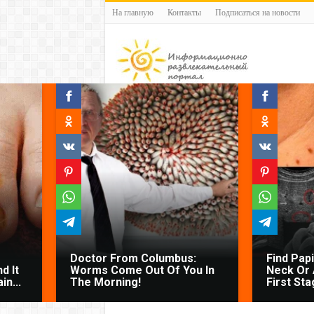
На главную
Контакты
Подписаться на новости
Doctor From Columbus:
Find Pap
d It
Worms Come Out Of You In
Neck Or 
n...
The Morning!
First Sta