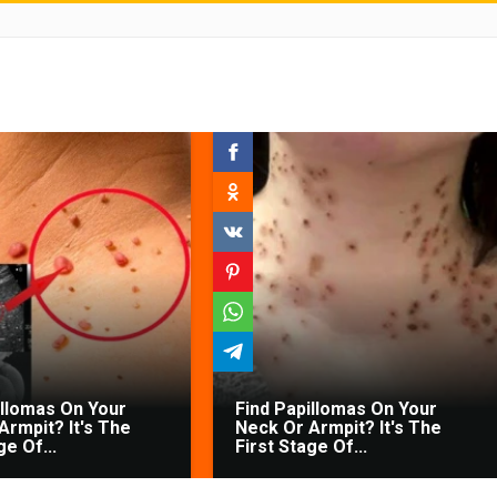
illomas On Your
Find Papillomas On Your
Armpit? It's The
Neck Or Armpit? It's The
ge Of...
First Stage Of...