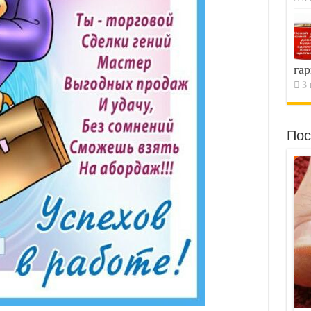
гар
3 
Пос