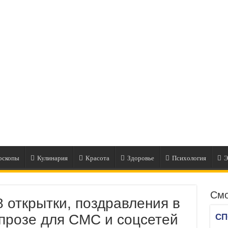
оскопы
Кулинария
Красота
Здоровье
Психология
Э
Смо
8 открытки, поздравления в
 прозе для СМС и соцсетей