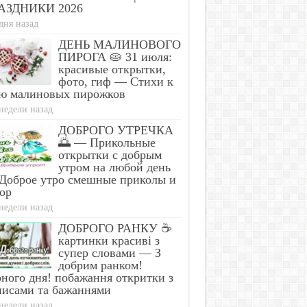
АЗДНИКИ 2026
дня назад
ДЕНЬ МАЛИНОВОГО
ПИРОГА 🥧 31 июля:
красивые открытки,
фото, гиф — Стихи к
ю малиновых пирожков
недели назад
ДОБРОГО УТРЕЧКА
🌅 — Прикольные
открытки с добрым
утром на любой день
ologist in Columbus:
Доброе утро смешные приколы и
er Leakage After 50 Comes
This Simple Trick Rem
ор
to 1 Thing (Stop Doing This)
Parasites From Your B
недели назад
ДОБРОГО РАНКУ ☕
картинки красиві з
супер словами — З
добрим ранком!
ного дня! побажання откритки з
писами та бажаннями
недели назад