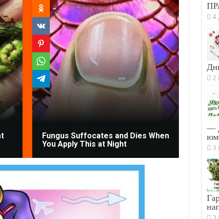
ПР
4 
Дн
2 
Gynec
— 
t
Fungus Suffocates and Dies When
Bladd
юм
You Apply This at Night
Down 
3 
Гар
на
3 