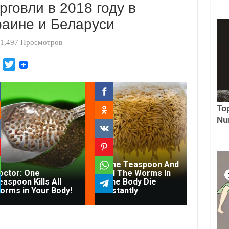
говли в 2018 году в
раине и Беларуси
1,497 Просмотров
M
T
a
w
i
i
l
t
.
t
R
e
u
r
Gy
Co
One Teaspoon And
Le
octor: One
All The Worms In
Co
easpoon Kills All
The Body Die
Th
orms in Your Body!
Instantly
Th