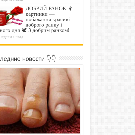
ДОБРИЙ РАНОК ☀️
картинки —
побажання красиві
доброго ранку і
ного дня 🕊️ З добрим ранком!
недели назад
ледние новости 👇👇