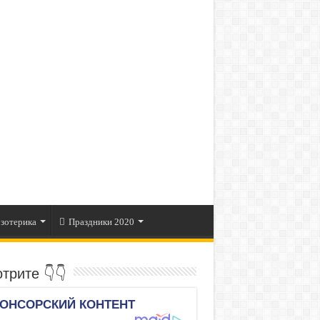
зотерика
Праздники 2020
трите 👇👇