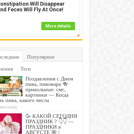
onstipation Will Disappear
nd Feces Will Fly At Once!
More details
Fecal Impaction Kills
Cons
 Poop For More
From Inside!
Dis
следние
Популярное
n 2 Days - It's
Relieves
Fece
e First Sign Of
Constipation Fast!
Onc
нения
Теги
Поздавления с Днем
пива, пивовара 🍻
прикольные: смс,
картинки — Когда
ь пива, какого числа
дня назад
🥳 КАКОЙ СЕГОДНЯ
ПРАЗДНИК ? 👇👇 —
ПРАЗДНИКИ в
АВГУСТЕ 🌺 |