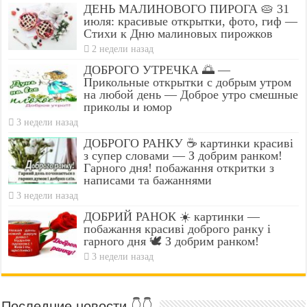
ДЕНЬ МАЛИНОВОГО ПИРОГА 🥧 31
июля: красивые открытки, фото, гиф —
Стихи к Дню малиновых пирожков
2 недели назад
ДОБРОГО УТРЕЧКА 🌅 —
Прикольные открытки с добрым утром
на любой день — Доброе утро смешные
приколы и юмор
3 недели назад
ДОБРОГО РАНКУ ☕ картинки красиві
з супер словами — З добрим ранком!
Гарного дня! побажання откритки з
написами та бажаннями
3 недели назад
ДОБРИЙ РАНОК ☀️ картинки —
побажання красиві доброго ранку і
гарного дня 🕊️ З добрим ранком!
3 недели назад
Последние новости 👇👇