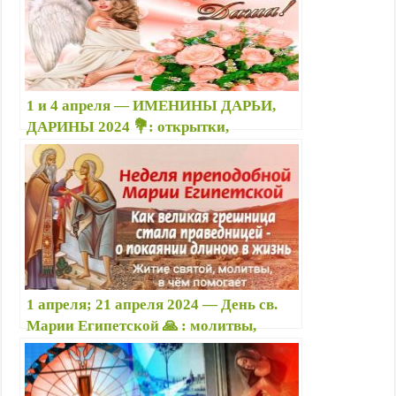
1 и 4 апреля — ИМЕНИНЫ ДАРЬИ,
ДАРИНЫ 2024 💐: открытки,
поздравления, картинки со стихами с
Днем ангела Даше, Дашеньке, Дарье,
Дарине
1 апреля; 21 апреля 2024 — День св.
Марии Египетской 🙏 : молитвы,
приметы, что можно и нельзя делать,
именины