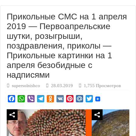
Прикольные СМС на 1 апреля
2019 — Первоапрельские
шутки, розыгрыши,
поздравления, приколы —
Прикольные картинки на 1
апреля безобидные с
надписями
supersolnishco
28.03.2019
1,755 Просмотров
F
W
V
T
O
V
P
M
T
a
h
i
e
d
K
i
a
w
c
a
b
l
n
n
i
i
e
t
e
e
o
t
l
t
b
s
r
g
k
e
.
t
o
A
r
l
r
R
e