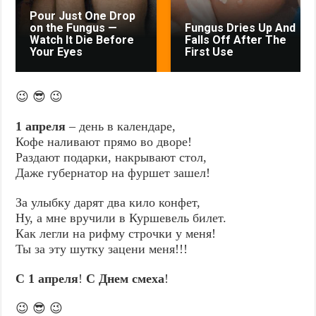
Pour Just One Drop
on the Fungus —
Fungus Dries Up And
Watch It Die Before
Falls Off After The
Your Eyes
First Use
😉 😎 😉
1 апреля
– день в календаре,
Кофе наливают прямо во дворе!
Раздают подарки, накрывают стол,
Даже губернатор на фуршет зашел!
За улыбку дарят два кило конфет,
Ну, а мне вручили в Куршевель билет.
Как легли на рифму строчки у меня!
Ты за эту шутку зацени меня!!!
С 1 апреля
!
С Днем смеха
!
😉 😎 😉