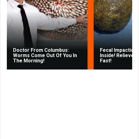
o
p
a
a
e
u
r
k
p
m
s
s
s
t
n
i
k
Doctor From Columbus:
Fecal Impaction 
i
Worms Come Out Of You In
Inside! Relieves
The Morning!
Fast!