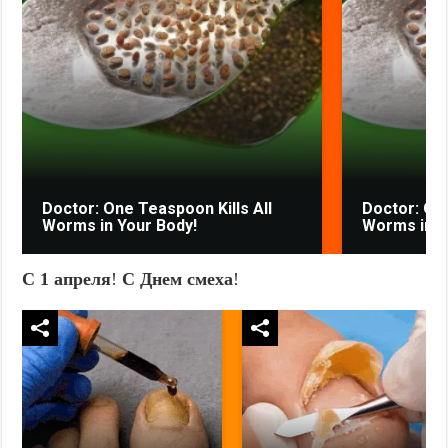
Doctor: One Teaspoon Kills All
Doctor: One
Worms in Your Body!
Worms in Y
С 1 апреля
!
С Днем смеха
!