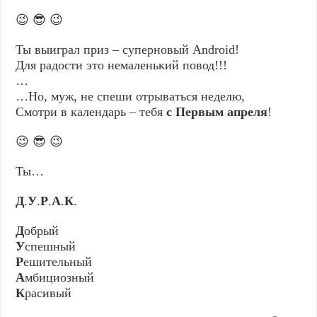
😉 😎 😉
Ты выиграл приз – суперновый Android!
Для радости это немаленький повод!!!
…
…Но, муж, не спеши отрываться неделю,
Смотри в календарь – тебя
с Первым апреля
!
😉 😎 😉
Ты…
Д
.
У
.
Р
.
А
.
К
.
Д
обрый
У
спешный
Р
ешительный
А
мбициозный
К
расивый