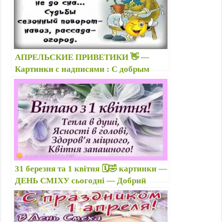
АПРЕЛЬСКИЕ ПРИВЕТИКИ 👋 —
Картинки с надписями : С добрым
утром, днём апреля — Открытки
пожелания : С Днем смеха, Здравствуй
апрель
31 березня та 1 квітня 🗓️🤣 картинки —
ДЕНЬ СМІХУ сьогодні — Добрий
ранок, з квітнем: світлини красиві,
побажання