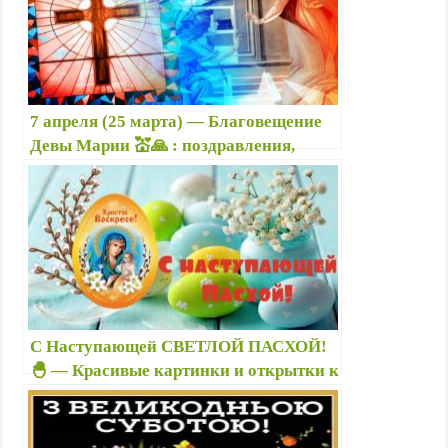
7 апреля (25 марта) — Благовещение
Девы Марии 💒🙏 : поздравления,
картинки на Благовещение (25 03 —
католическое, православное в
Украине)
С Наступающей СВЕТЛОЙ ПАСХОЙ!
🐣 — Красивые картинки и открытки к
Пасхе Христовой — Со светлой
Пасхой! картинки с пожеланиями
друзьям