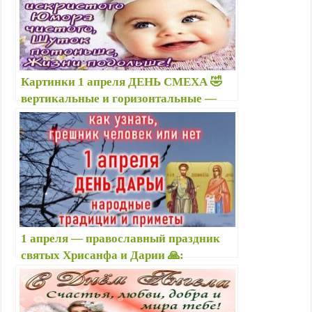
Картинки 1 апреля ДЕНЬ СМЕХА 🤣
вертикальные и горизонтальные —
Про первое апреля: открытки
смешные, шутки веселые, юмор для
статуса
1 апреля — православный праздник
святых Хрисанфа и Дарии 🙏:
приметы, что можно и нельзя делать,
именины