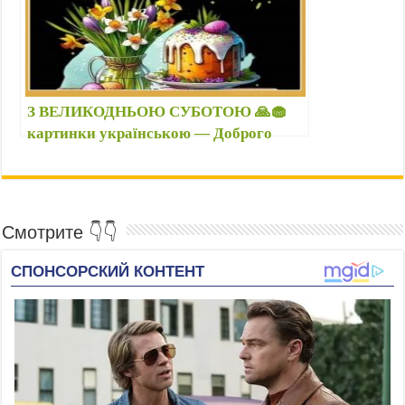
З ВЕЛИКОДНЬОЮ СУБОТОЮ 🙏🧁
картинки українською — Доброго
ранку, Великодня субота откритки —
Привітання перед Пасхою 2026
Смотрите 👇👇