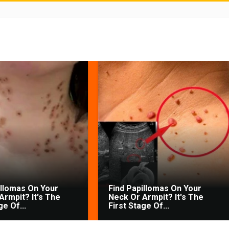
illomas On Your
Find Papillomas On Your
Armpit? It's The
Neck Or Armpit? It's The
ge Of...
First Stage Of...