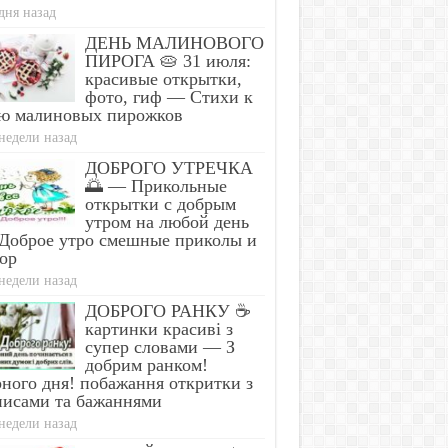
дня назад
ДЕНЬ МАЛИНОВОГО
ПИРОГА 🥧 31 июля:
красивые открытки,
фото, гиф — Стихи к
ю малиновых пирожков
недели назад
ДОБРОГО УТРЕЧКА
🌅 — Прикольные
открытки с добрым
утром на любой день
Доброе утро смешные приколы и
ор
недели назад
ДОБРОГО РАНКУ ☕
картинки красиві з
супер словами — З
добрим ранком!
ного дня! побажання откритки з
писами та бажаннями
недели назад