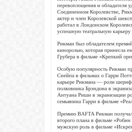
перевоплощения и обладателя у
Соединенном Королевстве, Рикм
актер и член Королевской шексп
работал в Лондонском Королевс
успешную театральную карьеру с
Рикман был обладателем преми
киноролью, которая принесла ему
Грубера в фильме «Крепкий оре
Особую популярность Рикман пр
Снейпа в фильмах о Гарри Потт
карьере Рикмана — роли шерифа
полковника Брэндона в экраниз
Антуана Риши в экранизации р
семьянина Гарри в фильме «Реа
Премию BAFTA Рикман получал
второго плана в фильме «Робин 
мужскую роль в фильме «Искрен