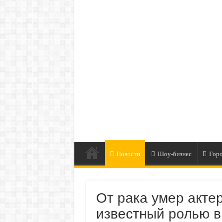
Новости
Шоу-бизнес
Гор
От рака умер акте
известный ролью в