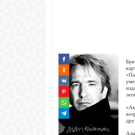
Бри
кар
«Па
уме
изд
лег
«Ак
воз
дру
Ала