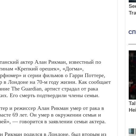
танский актер Алан Рикман, известный по
тинам «Крепкий орешек», «Догма»,
рфюмер» и серии фильмов о Гарри Поттере,
р в Лондоне на 70-м году жизни. Как сообщает
ание The Guardian, артист страдал от рака
ких. Его смерть подтвердили члены семьи.
тер и режиссер Алан Рикман умер от рака в
расте 69 лет. Он умер в окружении семьи и
зей», — говорится в заявлении семьи актера.
н Рикман родился в Лондоне, был вторым из