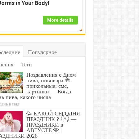
orms in Your Body!
More details
следние
Популярное
нения
Теги
Simple Trick Removes All
Stop Eating These 3 F
ites From Your Body!
Are Known to Cause P
Поздавления с Днем
пива, пивовара 🍻
прикольные: смс,
картинки — Когда
ь пива, какого числа
день назад
🥳 КАКОЙ СЕГОДНЯ
ПРАЗДНИК ? 👇👇 —
ПРАЗДНИКИ в
АВГУСТЕ 🌺 |
АЗДНИКИ 2026