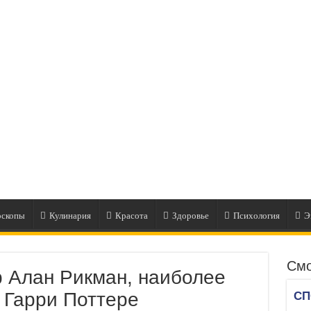
оскопы
Кулинария
Красота
Здоровье
Психология
Э
Смо
р Алан Рикман, наиболее
 Гарри Поттере