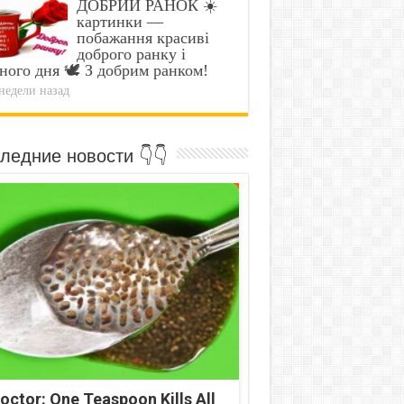
ДОБРИЙ РАНОК ☀️
картинки —
побажання красиві
доброго ранку і
ного дня 🕊️ З добрим ранком!
недели назад
ледние новости 👇👇
octor: One Teaspoon Kills All