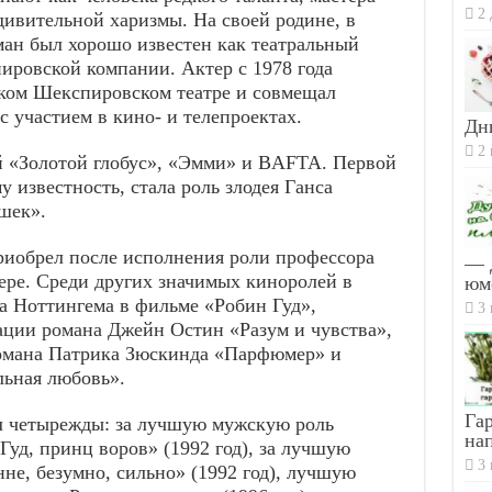
2 
дивительной харизмы. На своей родине, в
ан был хорошо известен как театральный
ировской компании. Актер с 1978 года
ком Шекспировском театре и совмещал
 участием в кино- и телепроектах.
Дн
2 
й «Золотой глобус», «Эмми» и BAFTA. Первой
 известность, стала роль злодея Ганса
шек».
иобрел после исполнения роли профессора
— 
ере. Среди других значимых киноролей в
юм
 Ноттингема в фильме «Робин Гуд»,
3 
ации романа Джейн Остин «Разум и чувства»,
омана Патрика Зюскинда «Парфюмер» и
льная любовь».
Гар
 четырежды: за лучшую мужскую роль
на
Гуд, принц воров» (1992 год), за лучшую
3 
не, безумно, сильно» (1992 год), лучшую