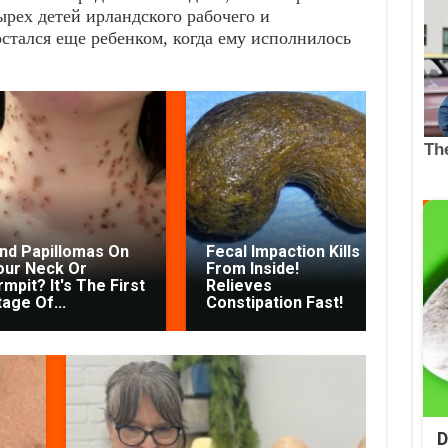
ырех детей ирландского рабочего и
остался еще ребенком, когда ему исполнилось
ind Papillomas On
Fecal Impaction Kills
Fi
our Neck Or
From Inside!
Yo
mpit? It's The First
Relieves
Arm
tage Of...
Constipation Fast!
Sta
D