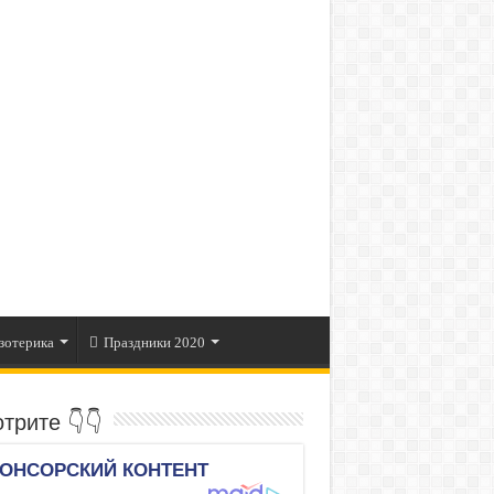
зотерика
Праздники 2020
трите 👇👇