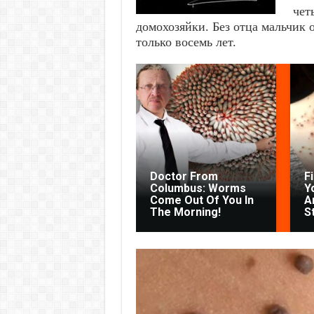
чет
домохозяйки. Без отца мальчик 
только восемь лет.
Doctor From
F
Columbus: Worms
Y
Come Out Of You In
Ar
The Morning!
S