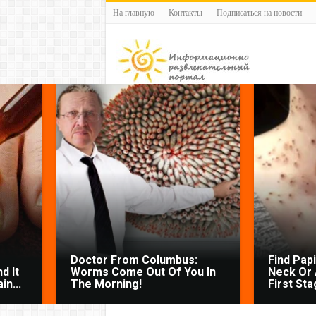
На главную
Контакты
Подписаться на новости
Doctor From Columbus:
Find Pap
d It
Worms Come Out Of You In
Neck Or 
n...
The Morning!
First Sta