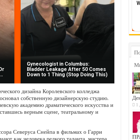
W
По
Gynecologist in Columbus:
М
Or
Bladder Leakage After 50 Comes
This 
..
Down to 1 Thing (Stop Doing This)
Paras
ического дизайна Королевского колледжа
Ден
 основал собственную дизайнерскую студию.
левскую академию драматического искусства и
1 
оставшись верным сцене, театральному и
сора Северуса Снейпа в фильмах о Гарри
ПР
ают как человека редкого таланта, мастера