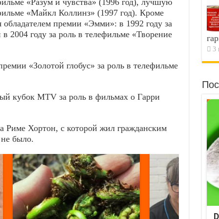
ильме «Разум и чувства» (1996 год), лучшую
фильме «Майкл Коллинз» (1997 год). Кроме
 обладателем премии «Эмми»: в 1992 году за
 в 2004 году за роль в телефильме «Творение
гар
3 
премии «Золотой глобус» за роль в телефильме
Пос
ный кубок MTV за роль в фильмах о Гарри
на Риме Хортон, с которой жил гражданским
 не было.
D