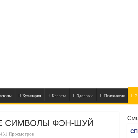
оскопы
Кулинария
Красота
Здоровье
Психология
Э
Смо
Е СИМВОЛЫ ФЭН-ШУЙ
431 Просмотров