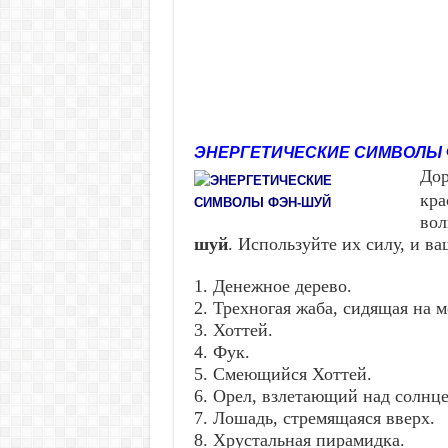
ЭНЕРГЕТИЧЕСКИЕ СИМВОЛЫ
Дор
кра
вол
шуй
. Используйте их силу, и в
1. Денежное дерево.
2. Трехногая жаба, сидящая на м
3. Хоттей.
4. Фук.
5. Смеющийся Хоттей.
6. Орел, взлетающий над солнце
7. Лошадь, стремящаяся вверх.
8. Хрустальная пирамидка.