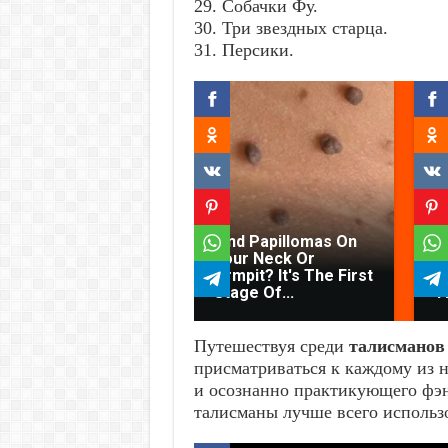
29. Собачки Фу.
30. Три звездных старца.
31. Персики.
G
C
Find Papillomas On
L
Your Neck Or
C
Armpit? It's The First
T
Stage Of...
T
Путешествуя среди
талисманов
присматриваться к каждому из н
и осознанно практикующего фэн
талисманы лучше всего использ