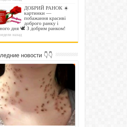
ДОБРИЙ РАНОК ☀️
картинки —
побажання красиві
доброго ранку і
ного дня 🕊️ З добрим ранком!
недели назад
ледние новости 👇👇