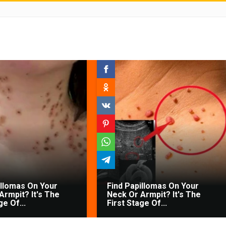
illomas On Your
Find Papillomas On Your
Armpit? It's The
Neck Or Armpit? It's The
ge Of...
First Stage Of...