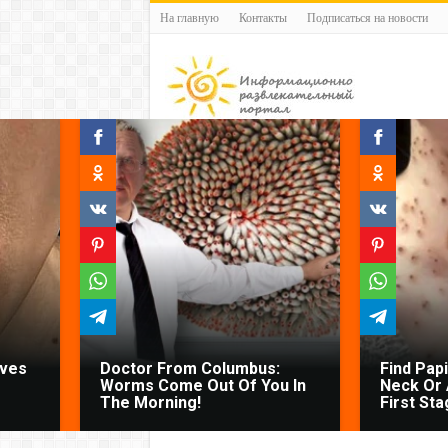
На главную
Контакты
Подписаться на новости
oves
Doctor From Columbus:
Find Pap
Worms Come Out Of You In
Neck Or 
The Morning!
First Sta