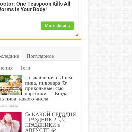
octor: One Teaspoon Kills All
orms in Your Body!
More details
следние
Популярное
нения
Теги
Stop Eating These 3
Thi
ngus Is A Parasite,
Foods That Are
Rem
Поздавления с Днем
d It Dies From A
Known to Cause
Par
пива, пивовара 🍻
p Of Plain...
Parasites
Bod
прикольные: смс,
картинки — Когда
ь пива, какого числа
день назад
🥳 КАКОЙ СЕГОДНЯ
ПРАЗДНИК ? 👇👇 —
ПРАЗДНИКИ в
АВГУСТЕ 🌺 |