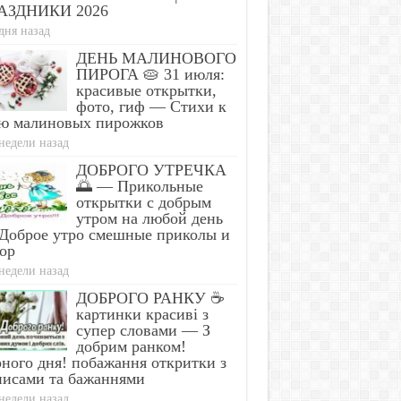
АЗДНИКИ 2026
дня назад
ДЕНЬ МАЛИНОВОГО
ПИРОГА 🥧 31 июля:
красивые открытки,
фото, гиф — Стихи к
ю малиновых пирожков
недели назад
ДОБРОГО УТРЕЧКА
🌅 — Прикольные
открытки с добрым
утром на любой день
Доброе утро смешные приколы и
ор
недели назад
r: One Teaspoon Kills All
One Teaspoon And Al
 in Your Body!
In The Body Die Instant
ДОБРОГО РАНКУ ☕
картинки красиві з
супер словами — З
добрим ранком!
ного дня! побажання откритки з
писами та бажаннями
недели назад