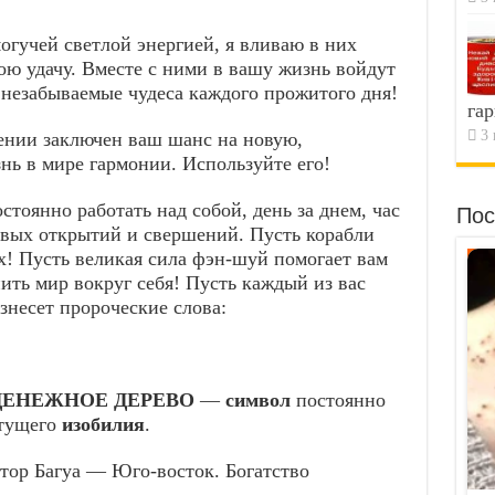
огучей светлой энергией, я вливаю в них
ою удачу. Вместе с ними в вашу жизнь войдут
 незабываемые чудеса каждого прожитого дня!
гар
3 
ении заключен ваш шанс на новую,
нь в мире гармонии. Используйте его!
стоянно работать над собой, день за днем, час
Пос
овых открытий и свершений. Пусть корабли
ах! Пусть великая сила фэн-шуй помогает вам
нить мир вокруг себя! Пусть каждый из вас
знесет пророческие слова:
ДЕНЕЖНОЕ ДЕРЕВО
—
символ
постоянно
тущего
изобилия
.
тор Багуа — Юго-восток. Богатство