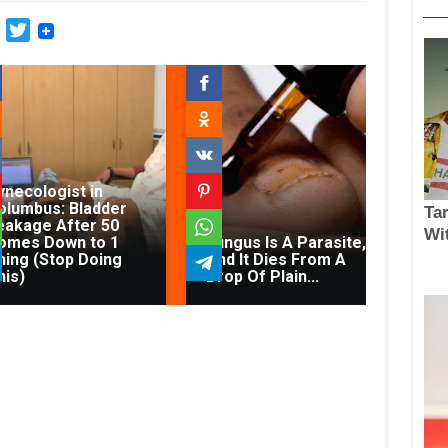
M
T
a
w
i
i
l
t
.
t
R
e
u
r
ynecologist in
olumbus: Bladder
eakage After 50
Con
omes Down to 1
Fungus Is A Parasite,
Di
hing (Stop Doing
And It Dies From A
Fec
his)
Drop Of Plain...
On