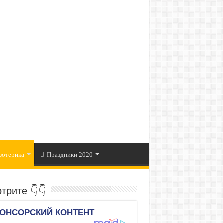
зотерика
Праздники 2020
трите 👇👇