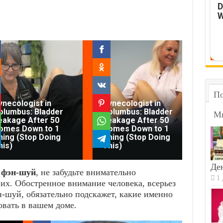
D
W
По
ynecologist in
Gynecologist in
olumbus: Bladder
Columbus: Bladder
М
eakage After 50
Leakage After 50
omes Down to 1
Comes Down to 1
Fu
hing (Stop Doing
Thing (Stop Doing
An
his)
This)
Dro
Ден
 фэн-шуй
, не забудьте внимательно
1 
их. Обостренное внимание человека, всерьез
-шуй, обязательно подскажет, какие именно
овать в вашем доме.