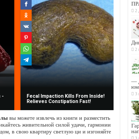
ПР
2 
Дн
2 
— 
юм
3 
 -
Fecal Impaction Kills From Inside!
Docto
Relieves Constipation Fast!
Worms
олы
вы можете извлечь из книги и разместить
икайтесь живительной силой удачи, гармонии
Гар
на
 дом, в свою квартиру светлую ци и изгоняйте
3 