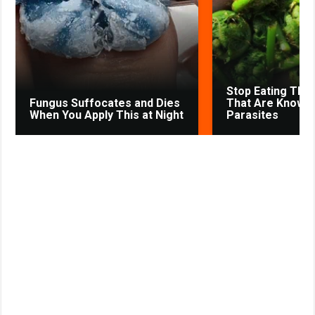
k
p
m
s
s
s
t
n
i
k
Stop Eating The
i
Fungus Suffocates and Dies
That Are Known
When You Apply This at Night
Parasites