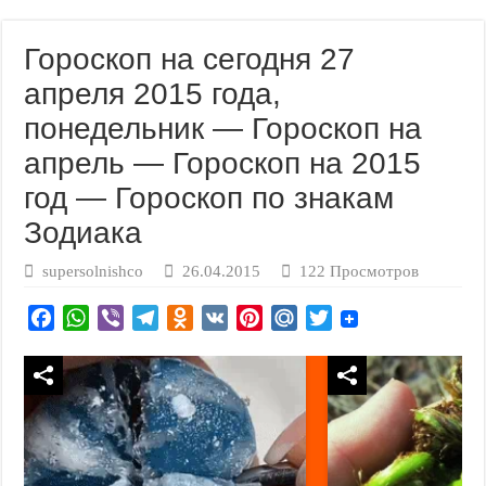
Гороскоп на сегодня 27
апреля 2015 года,
понедельник — Гороскоп на
апрель — Гороскоп на 2015
год — Гороскоп по знакам
Зодиака
supersolnishco
26.04.2015
122 Просмотров
F
W
V
T
O
V
P
M
T
a
h
i
e
d
K
i
a
w
c
a
b
l
n
n
i
i
e
t
e
e
o
t
l
t
b
s
r
g
k
e
.
t
o
A
r
l
r
R
e
o
p
a
a
e
u
r