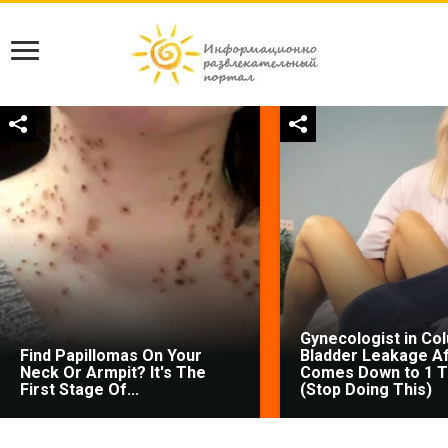
Gynecologist in Co
Find Papillomas On Your
Bladder Leakage Af
Neck Or Armpit? It's The
Comes Down to 1 T
First Stage Of...
(Stop Doing This)