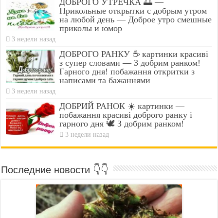
ДОБРОГО УТРЕЧКА 🌅 —
Прикольные открытки с добрым утром
на любой день — Доброе утро смешные
приколы и юмор
3 недели назад
ДОБРОГО РАНКУ ☕ картинки красиві
з супер словами — З добрим ранком!
Гарного дня! побажання откритки з
написами та бажаннями
3 недели назад
ДОБРИЙ РАНОК ☀️ картинки —
побажання красиві доброго ранку і
гарного дня 🕊️ З добрим ранком!
3 недели назад
Последние новости 👇👇