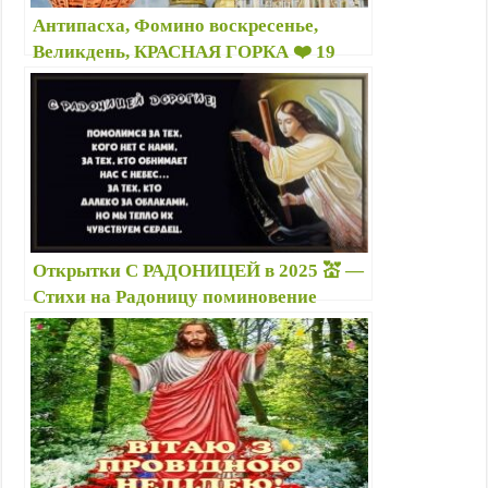
i
Антипасха, Фомино воскресенье,
k
Великдень, КРАСНАЯ ГОРКА ❤️ 19
i
апреля 2026г: что это за праздник,
дата, приметы, картинки, фото
Открытки С РАДОНИЦЕЙ в 2025 💒 —
Стихи на Радоницу поминовение
усопших — Поздравления с Радоницей
в картинках — Молитва на Радоницу
по усопшим — Слово на Радоницу в
прозе и стихах