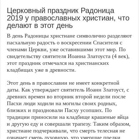
Церковный праздник Радоница
2019 у православных христиан, что
делают в этот день
В день Радоницы христиане символично разделяют
пасхальную радость о воскресении Спасителя с
членами Церкви, уже оставившими этот мир. По
свидетельству святителя Иоанна Златоуста (4 век),
этот праздник отмечался на христианских
кладбищах уже в древности.
Этот день в православии не имеет конкретной
даты. Как утверждает святитель Иоанн Златоуст, с
древних времен во вторник второй недели после
Пасхи люди ходили на могилы своих родных,
близких и праздновали Пасху усопших. По
традиции приносили на кладбище крашеные яйца
и другую еду и совершали трапезу. Таким образом,
христиане подчеркивали, что смерть телесная не
означает смерь духовную, что умершие предки