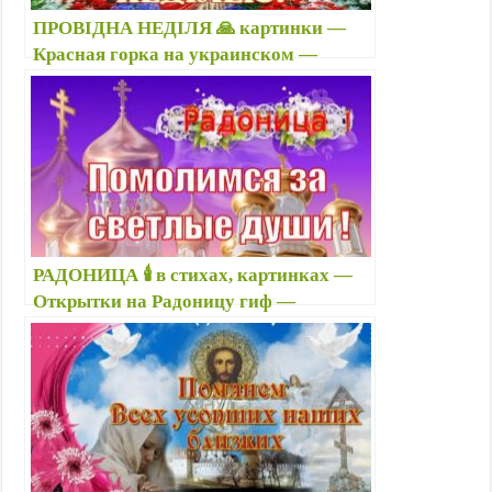
ПРОВІДНА НЕДІЛЯ 🙏 картинки —
Красная горка на украинском —
Привітання з Провідною неділею в
картинках, Червона гірка 2026
РАДОНИЦА 🕯️ в стихах, картинках —
Открытки на Радоницу гиф —
Анимация, картинки с Радоницей с
надписями, красивые пожелания