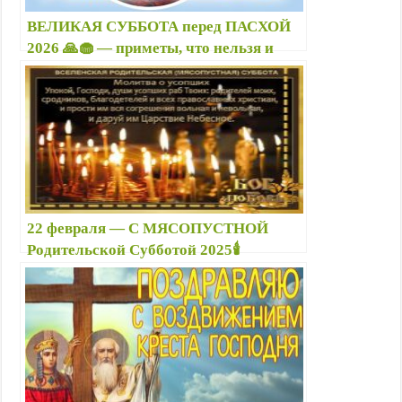
ВЕЛИКАЯ СУББОТА перед ПАСХОЙ
2026 🙏🧁 — приметы, что нельзя и
можно делать — Новые картинки с
Великой Страстной Субботой
22 февраля — С МЯСОПУСТНОЙ
Родительской Субботой 2025🕯️
картинки с надписями, душевные
открытки со словами, стихи
трогательными до слез