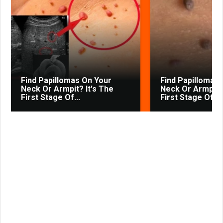
o
p
a
a
e
u
r
k
p
m
s
s
s
t
n
i
k
Find Papillomas On Your
Find Papillomas
i
Neck Or Armpit? It's The
Neck Or Armpit? 
First Stage Of...
First Stage Of...