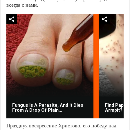
всегда с нами.
Fungus Is A Parasite, And It Dies
Find Papil
From A Drop Of Plain...
Armpit? It's
Празднуя воскресение Христово, его победу над