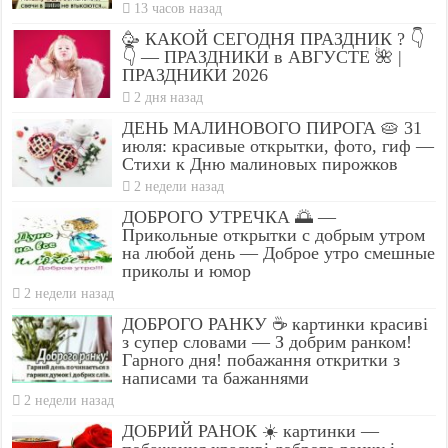
13 часов назад
🥳 КАКОЙ СЕГОДНЯ ПРАЗДНИК ? 👇
👇 — ПРАЗДНИКИ в АВГУСТЕ 🌺 |
ПРАЗДНИКИ 2026
2 дня назад
ДЕНЬ МАЛИНОВОГО ПИРОГА 🥧 31
июля: красивые открытки, фото, гиф —
Стихи к Дню малиновых пирожков
2 недели назад
ДОБРОГО УТРЕЧКА 🌅 —
Прикольные открытки с добрым утром
на любой день — Доброе утро смешные
приколы и юмор
2 недели назад
ДОБРОГО РАНКУ ☕ картинки красиві
з супер словами — З добрим ранком!
Гарного дня! побажання откритки з
написами та бажаннями
2 недели назад
ДОБРИЙ РАНОК ☀️ картинки —