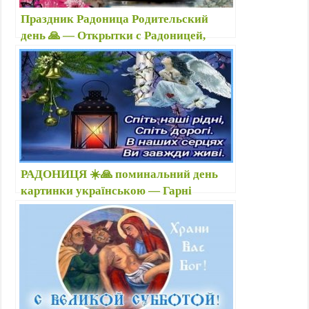
Праздник Радоница Родительский
день 🙏 — Открытки с Радоницей,
картинки с Радоницей — Радоница что
за праздник — Поздравления с
Радоницей
РАДОНИЦЯ ☀️🙏 поминальний день
картинки українською — Гарні
привітання з Радоницею, Провідною
неділею красиві