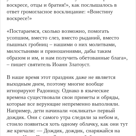
воскресе, отцы и братия!», как послышалось в
ответ громогласное восклицание: «Воистину
воскресе!»
«Постараемся, сколько возможно, помогать
усопшим, вместо слез, вместо рыданий, вместо
пышных гробниц – нашими о них молитвами,
милостынями и приношениями, дабы таким
образом и им, и нам получить обетованные блага»,
– пишет святитель Иоанн Златоуст.
В наше время этот праздник даже не является
выходным днем, поэтому многие вообще
игнорируют Радоницу. Однако в языческие
времена существовали свои приметы и обряды,
которые все верующие непременно выполняли.
Например, дети начинали «окликать» первый
дождик. Они с самого утра следили за небом и,
стоило появиться хоть одному облачку, как они тут
же кричали: — Дождик, дождик, снаряжайся на