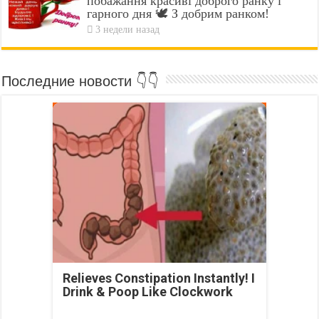
побажання красиві доброго ранку і
гарного дня 🕊️ З добрим ранком!
3 недели назад
Последние новости 👇👇
Relieves Constipation Instantly! I
Drink & Poop Like Clockwork