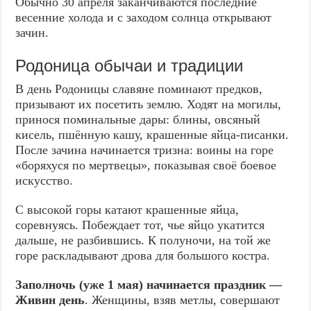
Обычно 30 апреля заканчиваются последние
весенние холода и с заходом солнца открывают
зачин.
Родоница обычаи и традиции
В день Родоницы славяне поминают предков,
призывают их посетить землю. Ходят на могилы,
принося поминальные дары: блины, овсяный
кисель, пшённую кашу, крашенные яйца-писанки.
После зачина начинается тризна: воины на горе
«боряхуся по мертвецы», показывая своё боевое
искусство.
С высокой горы катают крашенные яйца,
соревнуясь. Побеждает тот, чье яйцо укатится
дальше, не разбившись. К полуночи, на той же
горе раскладывают дрова для большого костра.
Заполночь (уже 1 мая) начинается праздник —
Живин день
. Женщины, взяв метлы, совершают