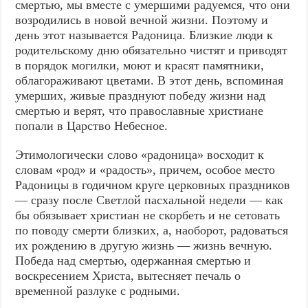
смертью, мы вместе с умершими радуемся, что они
возродились в новой вечной жизни. Поэтому и
день этот называется Радоница. Близкие люди к
родительскому дню обязательно чистят и приводят
в порядок могилки, моют и красят памятники,
облагораживают цветами. В этот день, вспоминая
умерших, живые празднуют победу жизни над
смертью и верят, что православные христиане
попали в Царство Небесное.
Этимологически слово «радоница» восходит к
словам «род» и «радость», причем, особое место
Радоницы в годичном круге церковных праздников
— сразу после Светлой пасхальной недели — как
бы обязывает христиан не скорбеть и не сетовать
по поводу смерти близких, а, наоборот, радоваться
их рождению в другую жизнь — жизнь вечную.
Победа над смертью, одержанная смертью и
воскресением Христа, вытесняет печаль о
временной разлуке с родными.