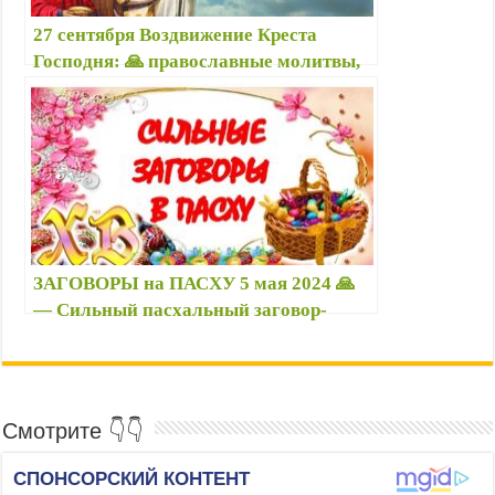
27 сентября Воздвижение Креста
Господня: 🙏 православные молитвы,
народные приметы, что нельзя и
можно делать, именины
ЗАГОВОРЫ на ПАСХУ 5 мая 2024 🙏
— Сильный пасхальный заговор-
молитва на ЗДОРОВЬЕ, ДЕНЬГИ,
УДАЧУ; приметы — Как читать
правильно заговоры?
Смотрите 👇👇