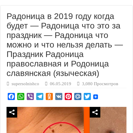
Радоница в 2019 году когда
будет — Радоница что это за
праздник — Радоница что
можно и что нельзя делать —
Праздник Радоница
православная и Родоница
славянская (языческая)
supersolnishco
06.05.2019
3,080 Просмотров
F
W
V
T
O
V
P
M
T
a
h
i
e
d
K
i
a
w
c
a
b
l
n
n
i
i
e
t
e
e
o
t
l
t
b
s
r
g
k
e
.
t
o
A
r
l
r
R
e