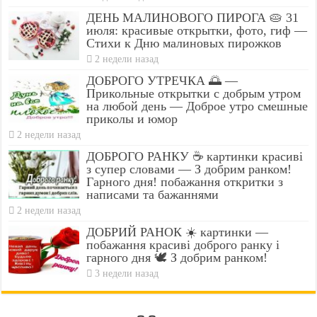
ДЕНЬ МАЛИНОВОГО ПИРОГА 🥧 31
июля: красивые открытки, фото, гиф —
Стихи к Дню малиновых пирожков
2 недели назад
ДОБРОГО УТРЕЧКА 🌅 —
Прикольные открытки с добрым утром
на любой день — Доброе утро смешные
приколы и юмор
2 недели назад
ДОБРОГО РАНКУ ☕ картинки красиві
з супер словами — З добрим ранком!
Гарного дня! побажання откритки з
написами та бажаннями
2 недели назад
ДОБРИЙ РАНОК ☀️ картинки —
побажання красиві доброго ранку і
гарного дня 🕊️ З добрим ранком!
3 недели назад