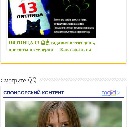
ПЯТНИЦА 13 🔮☝️ гадания в этот день,
приметы и суеверия — Как гадать на
пятницу 13, гадание на зеркале, на
картах, на воске
Смотрите 👇👇