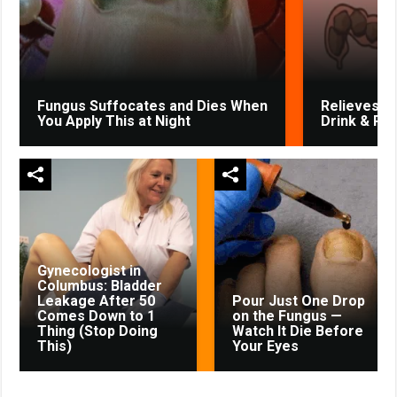
Fungus Suffocates and Dies When
Relieves Co
You Apply This at Night
Drink & Po
Gynecologist in
Columbus: Bladder
Leakage After 50
Pour Just One Drop
Comes Down to 1
on the Fungus —
Thing (Stop Doing
Watch It Die Before
This)
Your Eyes