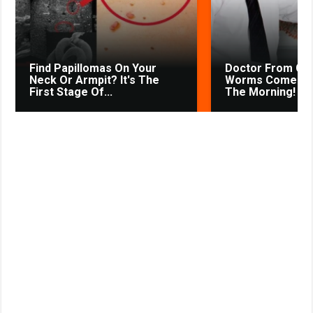
s
t
n
i
k
Find Papillomas On Your
Doctor From Co
i
Neck Or Armpit? It's The
Worms Come Out
First Stage Of...
The Morning!