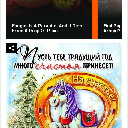
Fungus Is A Parasite, And It Dies
Find Papil
From A Drop Of Plain...
Armpit? It's