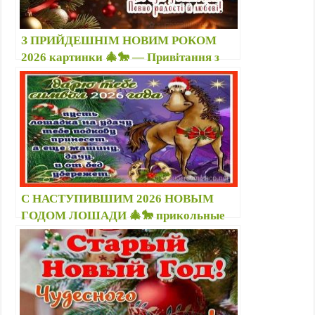
З ПРИЙДЕШНІМ НОВИМ РОКОМ
2026 картинки 🎄🐎 — Привітання з
роком Коня у прозі, віршах друзьям 🗓️
31 12 2025; 01 01 2026
С НАСТУПИВШИМ 2026 НОВЫМ
ГОДОМ ЛОШАДИ 🎄🐎 прикольные
стихи, картинки с лошадками — 1
января открытки, поздравление