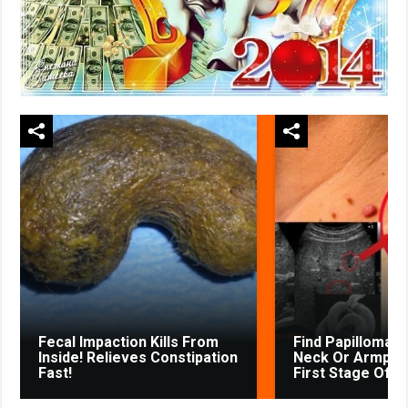
Fecal Impaction Kills From
Find Papillomas
Inside! Relieves Constipation
Neck Or Armpit? 
Fast!
First Stage Of...