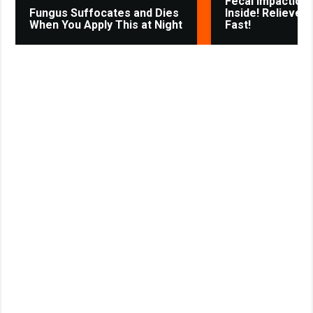
Fecal Impaction 
i
Fungus Suffocates and Dies
Inside! Relieves
When You Apply This at Night
Fast!