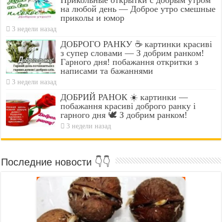
Прикольные открытки с добрым утром
на любой день — Доброе утро смешные
приколы и юмор
3 недели назад
ДОБРОГО РАНКУ ☕ картинки красиві
з супер словами — З добрим ранком!
Гарного дня! побажання откритки з
написами та бажаннями
3 недели назад
ДОБРИЙ РАНОК ☀️ картинки —
побажання красиві доброго ранку і
гарного дня 🕊️ З добрим ранком!
3 недели назад
Последние новости 👇👇