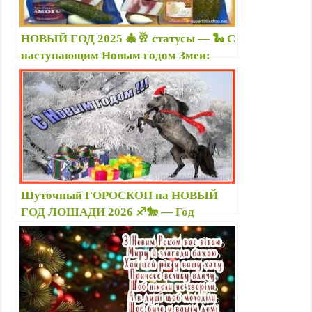
НОВЫЙ ГОД 2025 🎄🥂 статусы — 🐍 С
наступающим Новым годом Змеи:
лучшие новогодние поздравления и
прикольные картинки с надписями
Шуточный ГОРОСКОП на НОВЫЙ
ГОД ЛОШАДИ 2026 ♐🐎 — Год
Лошади по знакам зодиака в стихах,
картинки, стикеры, гиф