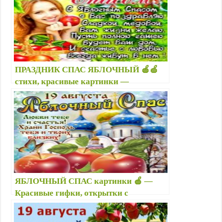
ПРАЗДНИК СПАС ЯБЛОЧНЫЙ 🍎🍏
стихи, красивые картинки —
Поздравления с Яблочным Спасом —
Преображение Господне: приметы,
молитвы
ЯБЛОЧНЫЙ СПАС картинки 🍎 —
Красивые гифки, открытки с
наступающим Яблочным Спасом —
Стихи Преображение Господне