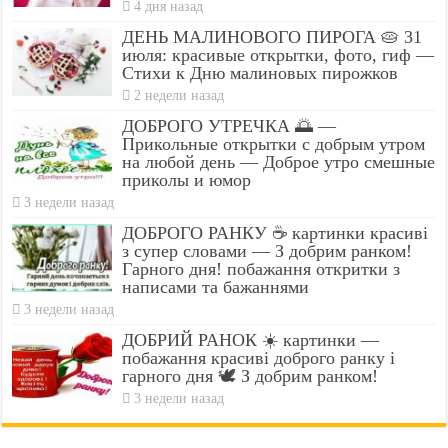
4 дня назад
ДЕНЬ МАЛИНОВОГО ПИРОГА 🥧 31
июля: красивые открытки, фото, гиф —
Стихи к Дню малиновых пирожков
2 недели назад
ДОБРОГО УТРЕЧКА 🌅 —
Прикольные открытки с добрым утром
на любой день — Доброе утро смешные
приколы и юмор
3 недели назад
ДОБРОГО РАНКУ ☕ картинки красиві
з супер словами — З добрим ранком!
Гарного дня! побажання откритки з
написами та бажаннями
3 недели назад
ДОБРИЙ РАНОК ☀️ картинки —
побажання красиві доброго ранку і
гарного дня 🕊️ З добрим ранком!
3 недели назад