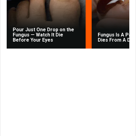
s
t
n
i
k
Pour Just One Drop on the
i
Fungus — Watch It Die
Fungus Is A Paras
Before Your Eyes
Dies From A Drop