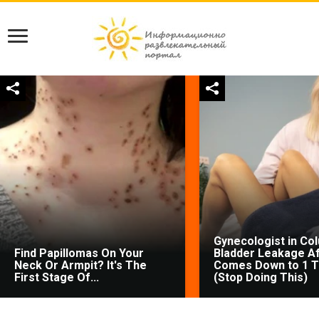
Gynecologist in Co
Find Papillomas On Your
Bladder Leakage Af
Neck Or Armpit? It's The
Comes Down to 1 T
First Stage Of...
(Stop Doing This)