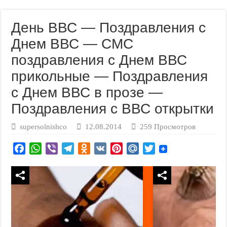
День ВВС — Поздравления с
Днем ВВС — СМС
поздравления с Днем ВВС
прикольные — Поздравления
с Днем ВВС в прозе —
Поздравления с ВВС открытки
supersolnishco
12.08.2014
259 Просмотров
F
W
V
T
O
V
P
M
T
a
h
i
e
d
K
i
a
w
c
a
b
l
n
n
i
i
e
t
e
e
o
t
l
t
b
s
r
g
k
e
.
t
o
A
r
l
r
R
e
o
p
a
a
e
u
r