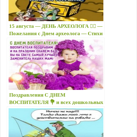
15 августа — ДЕНЬ АРХЕОЛОГА 👷‍♂️ —
Пожелания с Днем археолога — Стихи
с Днём археологов — Картинки
археологу
Поздравления С ДНЕМ
ВОСПИТАТЕЛЯ 💐 и всех дошкольных
работников | 27 сентября на День
воспитателя картинки прикольные,
стикеры гиф