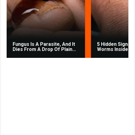
k
p
m
s
s
s
t
n
i
k
i
Fungus Is A Parasite, And It
5 Hidden Signs 
Dies From A Drop Of Plain...
Worms Inside Yo