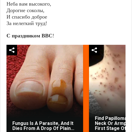
Неба вам высокого,
Дорогие соколы,
И спасибо доброе
За нелегкий труд!
С праздником ВВС
!
Find Papillomas
Fungus Is A Parasite, And It
Neck Or Armpit? 
Dies From A Drop Of Plain...
First Stage Of...