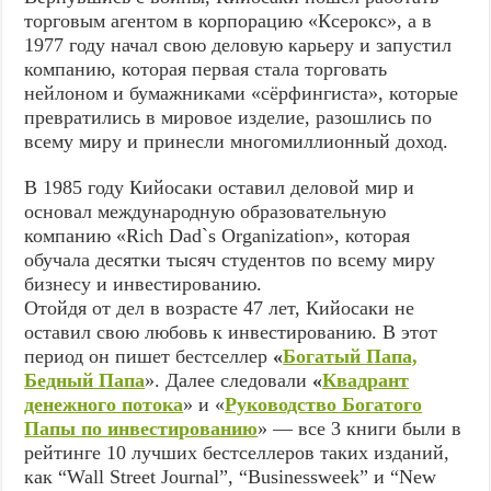
торговым агентом в корпорацию «Ксерокс», а в
1977 году начал свою деловую карьеру и запустил
компанию, которая первая стала торговать
нейлоном и бумажниками «сёрфингиста», которые
превратились в мировое изделие, разошлись по
всему миру и принесли многомиллионный доход.
В 1985 году Кийосаки оставил деловой мир и
основал международную образовательную
компанию «Rich Dad`s Organization», которая
обучала десятки тысяч студентов по всему миру
бизнесу и инвестированию.
Отойдя от дел в возрасте 47 лет, Кийосаки не
оставил свою любовь к инвестированию. В этот
период он пишет бестселлер
«
Богатый Папа,
Бедный Папа
». Далее следовали
«
Квадрант
денежного потока
» и «
Руководство Богатого
Папы по инвестированию
» — все 3 книги были в
рейтинге 10 лучших бестселлеров таких изданий,
как “Wall Street Journal”, “Businessweek” и “New