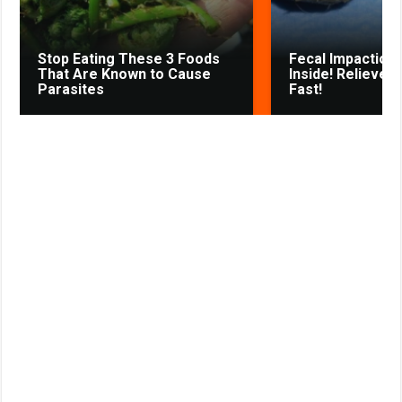
i
k
Stop Eating These 3 Foods
Fecal Impaction 
i
That Are Known to Cause
Inside! Relieves
Parasites
Fast!