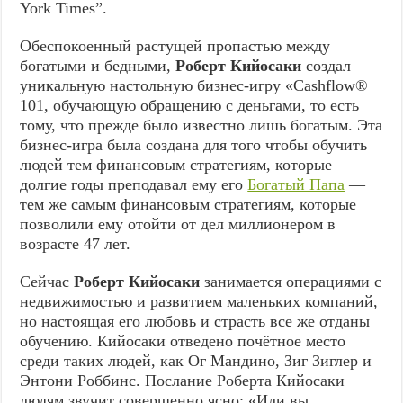
York Times”.
Обеспокоенный растущей пропастью между
богатыми и бедными,
Роберт Кийосаки
создал
уникальную настольную бизнес-игру «Cashflow®
101, обучающую обращению с деньгами, то есть
тому, что прежде было известно лишь богатым. Эта
бизнес-игра была создана для того чтобы обучить
людей тем финансовым стратегиям, которые
долгие годы преподавал ему его
Богатый Папа
—
тем же самым финансовым стратегиям, которые
позволили ему отойти от дел миллионером в
возрасте 47 лет.
Сейчас
Роберт Кийосаки
занимается операциями с
недвижимостью и развитием маленьких компаний,
но настоящая его любовь и страсть все же отданы
обучению. Кийосаки отведено почётное место
среди таких людей, как Ог Мандино, Зиг Зиглер и
Энтони Роббинс. Послание Роберта Кийосаки
людям звучит совершенно ясно: «Или вы