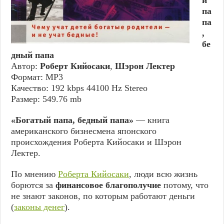
й
па
па
,
бе
дный папа
Автор:
Роберт Кийосаки
,
Шэрон Лектер
Формат: MP3
Качество: 192 kbps 44100 Hz Stereo
Размер: 549.76 mb
«Богатый папа, бедный папа»
— книга
американского бизнесмена японского
происхождения Роберта Кийосаки и Шэрон
Лектер.
По мнению
Роберта Кийосаки
, люди всю жизнь
борются за
финансовое благополучие
потому, что
не знают законов, по которым работают деньги
(
законы денег
).