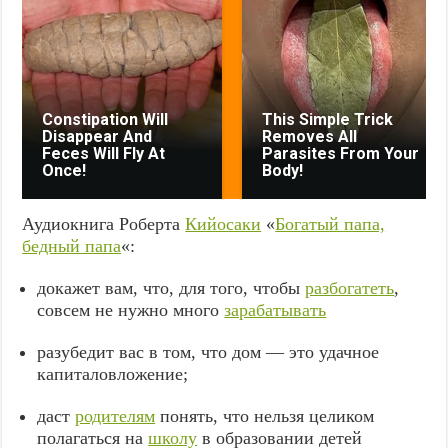
Constipation Will
This Simple Trick
Disappear And
Removes All
Feces Will Fly At
Parasites From Your
Once!
Body!
Аудиокнига Роберта
Кийосаки
«
Богатый папа,
бедный папа
«:
докажет вам, что, для того, чтобы
разбогатеть
,
совсем не нужно много
зарабатывать
разубедит вас в том, что дом — это удачное
капиталовложение;
даст
родителям
понять, что нельзя целиком
полагаться на
школу
в образовании детей