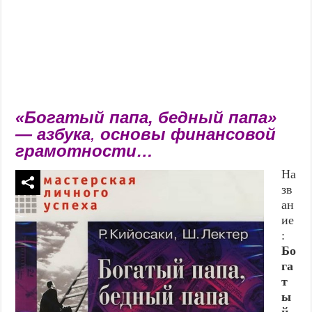
«Богатый папа, бедный папа»
— азбука
,
основы финансовой
грамотности…
На
зв
ан
ие
:
Бо
га
т
ы