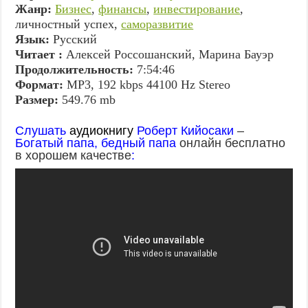
Жанр:
Бизнес
,
финансы
,
инвестирование
,
личностный успех,
саморазвитие
Язык:
Русский
Читает :
Aлексей Россошанский, Марина Бауэр
Продолжительность:
7:54:46
Формат:
MP3, 192 kbps 44100 Hz Stereo
Размер:
549.76 mb
Слушать
аудиокнигу
Роберт Кийосаки
–
Богатый папа, бедный папа
онлайн бесплатно
в хорошем качестве
: