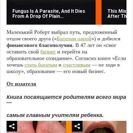
Fungus Is A Parasite, And It Dies
This Mixtur
From A Drop Of Plain...
After The V
Маленький Роберт выбрал путь, предложенный
отцом своего друга («
Богатым папой
») и добился
финансового благополучия
. В 47 лет он «смог
оставить свой
бизнес
и перейти на
образовательное созидание». Согласно книге «Если
хочешь
стать богатым
и
счастливым
— не ходи в
школу», образование — его новый бизнес.
От издателя
Книга посвящается родителям всего мира
—
самым главным учителям ребенка.