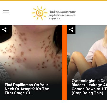
Gynecologist in Co
Find Papillomas On Your
Bladder Leakage Af
Neck Or Armpit? It's The
Comes Down to 1 T
First Stage Of...
(Stop Doing This)