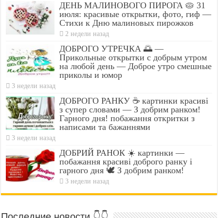
ДЕНЬ МАЛИНОВОГО ПИРОГА 🥧 31
июля: красивые открытки, фото, гиф —
Стихи к Дню малиновых пирожков
2 недели назад
ДОБРОГО УТРЕЧКА 🌅 —
Прикольные открытки с добрым утром
на любой день — Доброе утро смешные
приколы и юмор
3 недели назад
ДОБРОГО РАНКУ ☕ картинки красиві
з супер словами — З добрим ранком!
Гарного дня! побажання откритки з
написами та бажаннями
3 недели назад
ДОБРИЙ РАНОК ☀️ картинки —
побажання красиві доброго ранку і
гарного дня 🕊️ З добрим ранком!
3 недели назад
Последние новости 👇👇