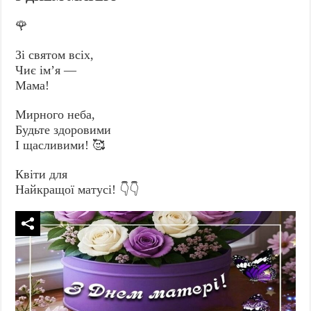
🌹
Зі святом всіх,
Чиє ім’я —
Мама!
Мирного неба,
Будьте здоровими
І щасливими! 🥰
Квіти для
Найкращої матусі! 👇👇