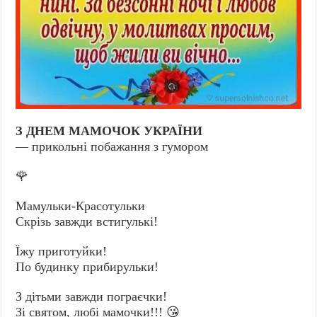
З ДНЕМ МАМОЧОК УКРАЇНИ
— прикольні побажання з гумором
🌹
Мамульки-Красотульки
Скрізь завжди встигулькі!
Їжу приготуйки!
По будинку прибирульки!
З дітьми завжди пограєчки!
Зі святом, любі мамочки!!! 😘