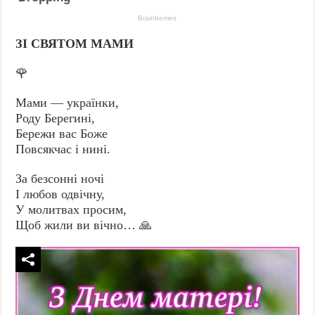
ЗІ СВЯТОМ МАМИ
🌹
Мами — українки,
Роду Берегині,
Бережи вас Боже
Повсякчас і нині.
За безсонні ночі
І любов одвічну,
У молитвах просим,
Щоб жили ви вічно… 🙏