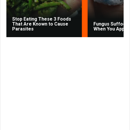
i
k
Stop Eating These 3 Foods
i
That Are Known to Cause
Fungus Suffocat
Parasites
When You Apply T