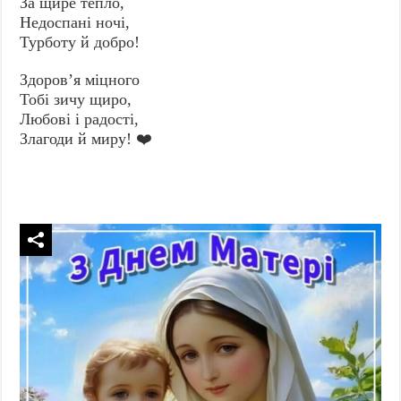
За щире тепло,
Недоспані ночі,
Турботу й добро!
Здоров’я міцного
Тобі зичу щиро,
Любові і радості,
Злагоди й мирy! ❤️