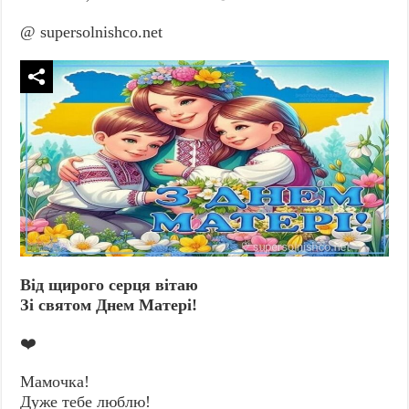
@ supersolnishco.net
Від щирого серця вітаю
Зі святом Днем Матері!
❤️
Мамочка!
Дуже тебе люблю!