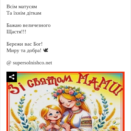
Всім матусям
Та їхнім діткам
Бажаю величезного
Щастя!!!
Бережи вас Бог!
Миру та добра! 🕊️
@ supersolnishco.net