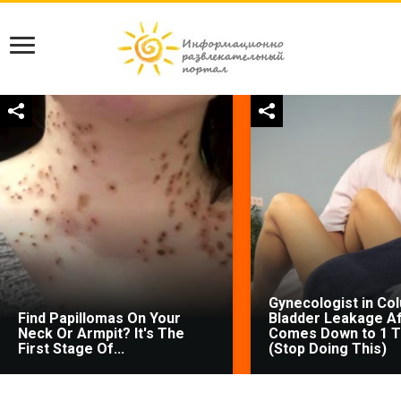
Gynecologist in Co
Find Papillomas On Your
Bladder Leakage Af
Neck Or Armpit? It's The
Comes Down to 1 T
First Stage Of...
(Stop Doing This)