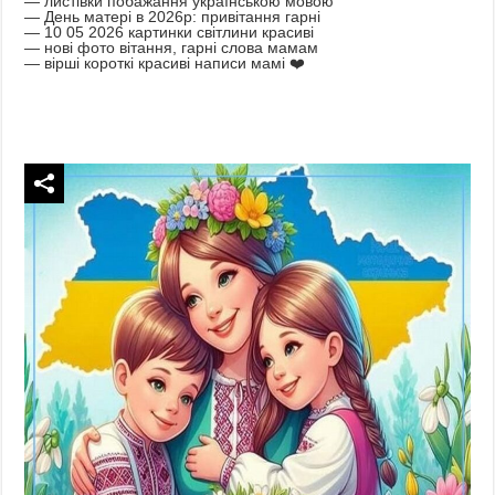
— листівки побажання українською мовою
— День матері в 2026р: привітання гарні
— 10 05 2026 картинки світлини красиві
— нові фото вітання, гарні слова мамам
— вірші короткі красиві написи мамі ❤️