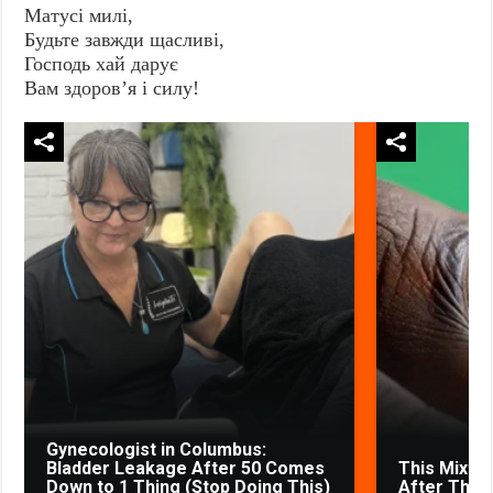
Матусі милі,
Будьте завжди щасливі,
Господь хай дарує
Вам здоров’я і силу!
Gynecologist in Columbus:
Bladder Leakage After 50 Comes
This Mixtur
Down to 1 Thing (Stop Doing This)
After The V