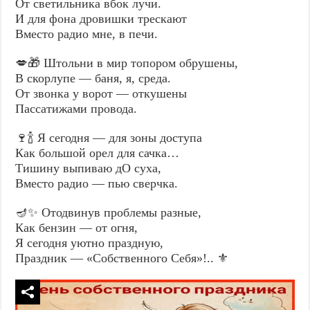
От светильника вбок лучи.
И для фона дровишки трескают
Вместо радио мне, в печи.
💋🎁 Штольни в мир топором обрушены,
В скорлупе — баня, я, среда.
От звонка у ворот — откушены
Пассатижами провода.
🍷🍾 Я сегодня — для зоны доступа
Как большой орел для сачка…
Тишину выпиваю дО суха,
Вместо радио — пью сверчка.
🪔✨ Отодвинув проблемы разные,
Как бензин — от огня,
Я сегодня уютно праздную,
Праздник — «Собственного Себя»!.. ⚜️