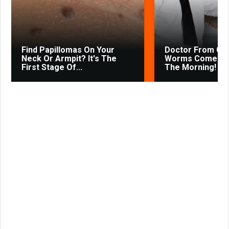
s
t
n
i
k
Find Papillomas On Your
Doctor From Co
i
Neck Or Armpit? It's The
Worms Come Out
First Stage Of...
The Morning!