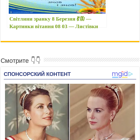
Світлини зранку 8 Березня 💃🦋 —
Картинки вітання 08 03 — Листівки
красиві, прикольні до свята 8 Березня
на аву, на телефон
Смотрите 👇👇