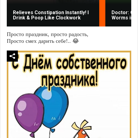
Relieves Constipation Instantly! I
Doctor: One
Drink & Poop Like Clockwork
Worms in Y
Просто праздник, просто радость,
Просто смех дарить себе!.. 😂