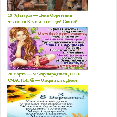
19 (6) марта — День Обретения
честного Креста и гвоздей Святой
Еленой ✝️ : приметы, что можно и
нельзя делать, именины
20 марта — Международный ДЕНЬ
СЧАСТЬЯ 🦋 — Открытки с Днем
счастья, красивые картинки гиф