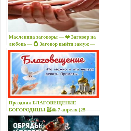
Масленица заговоры — ❤️ Заговор на
любовь — 💍 Заговор выйти замуж —
Заговор на верность мужа
Праздник БЛАГОВЕЩЕНИЕ
БОГОРОДИЦЫ 💒🙏 7 апреля (25
марта) : приметы, что можно и нельзя
делать, молитвы, заговоры