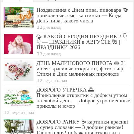
Поздавления с Днем пива, пивовара 🍻
прикольные: смс, картинки — Когда
День пива, какого числа
2 дня назад
🥳 КАКОЙ СЕГОДНЯ ПРАЗДНИК ? 👇
👇 — ПРАЗДНИКИ в АВГУСТЕ 🌺 |
ПРАЗДНИКИ 2026
3 дня назад
ДЕНЬ МАЛИНОВОГО ПИРОГА 🥧 31
июля: красивые открытки, фото, гиф —
Стихи к Дню малиновых пирожков
2 недели назад
ДОБРОГО УТРЕЧКА 🌅 —
Прикольные открытки с добрым утром
на любой день — Доброе утро смешные
приколы и юмор
3 недели назад
ДОБРОГО РАНКУ ☕ картинки красиві
з супер словами — З добрим ранком!
Гарного дня! побажання откритки з