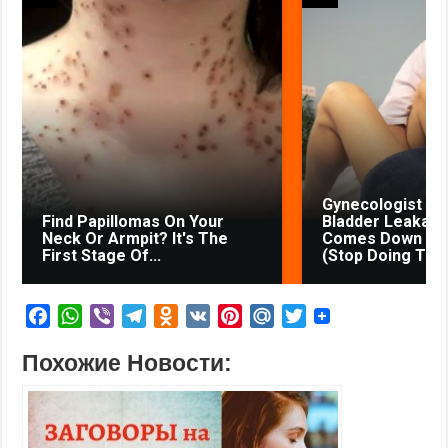
Gynecologist in
Find Papillomas On Your
Bladder Leakage
Neck Or Armpit? It's The
Comes Down to 
First Stage Of...
(Stop Doing This
F
W
V
T
O
V
P
M
T
a
h
i
e
d
K
i
a
w
Похожие Новости:
c
a
b
l
n
n
i
i
e
t
e
e
o
t
l
t
b
s
r
g
k
e
.
t
o
A
r
l
r
R
e