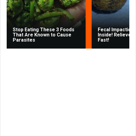
s
t
n
i
k
Stop Eating These 3 Foods
Fecal Impaction 
i
That Are Known to Cause
Inside! Relieves
Parasites
Fast!