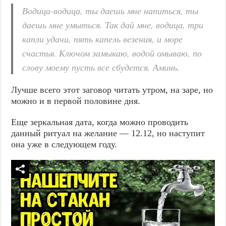
Водица-водица, ты даешь мне напиться, ты
даешь мне умыться. Так дай мне, водица, три
капли удачи, пять капель везения, и море
счастья. Ключом замыкаю, водой омываю, по
слову моему пусть все сбудется. Аминь.
Лучше всего этот заговор читать утром, на заре, но
можно и в первой половине дня.
Еще зеркальная дата, когда можно проводить
данный ритуал на желание — 12.12, но наступит
она уже в следующем году.