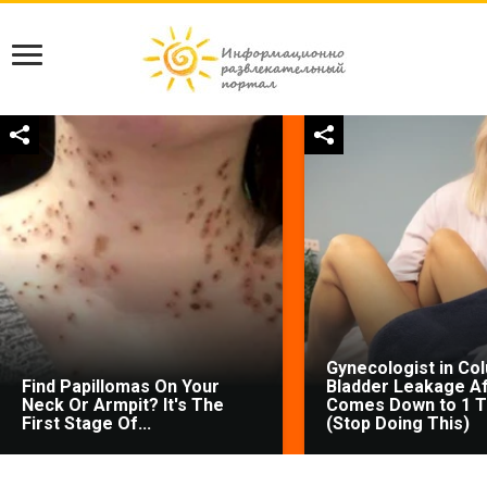
Gynecologist in Co
Find Papillomas On Your
Bladder Leakage Af
Neck Or Armpit? It's The
Comes Down to 1 T
First Stage Of...
(Stop Doing This)