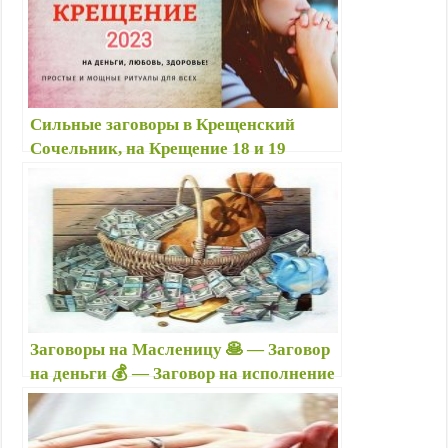
o
p
a
a
e
u
r
k
p
m
s
s
s
t
n
i
Сильные заговоры в Крещенский
k
Сочельник, на Крещение 18 и 19
i
января 2025 — Заговоры на
крещенском снеге и воде на удачу,
достаток, здоровье
Заговоры на Масленицу 🥞 — Заговор
на деньги 💰 — Заговор на исполнение
желания 🍀 — Заговор от зависти;
оберег от ведьм