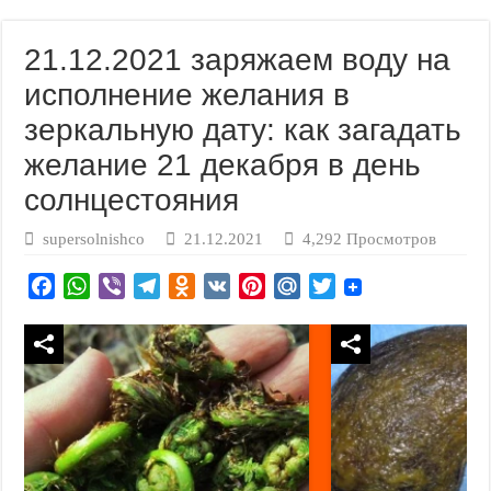
21.12.2021 заряжаем воду на
исполнение желания в
зеркальную дату: как загадать
желание 21 декабря в день
солнцестояния
supersolnishco
21.12.2021
4,292 Просмотров
F
W
V
T
O
V
P
M
T
a
h
i
e
d
K
i
a
w
c
a
b
l
n
n
i
i
e
t
e
e
o
t
l
t
b
s
r
g
k
e
.
t
o
A
r
l
r
R
e
o
p
a
a
e
u
r
k
p
m
s
s