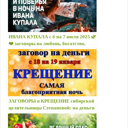
ИВАНА КУПАЛА с 6 на 7 июля 2025 🌿
❤️ заговоры на любовь, богатство,
купальские обряды от болезней, как
использовать травы на Ивана Купалу
ЗАГОВОРЫ в КРЕЩЕНИЕ сибирской
целительницы Степановой: на деньги
любовь ❤️ замужество судьбу роды —
Крещенские заговоры от Натальи