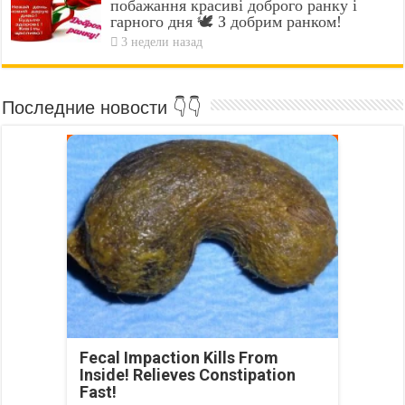
побажання красиві доброго ранку і
гарного дня 🕊️ З добрим ранком!
3 недели назад
Последние новости 👇👇
Fecal Impaction Kills From
Inside! Relieves Constipation
Fast!