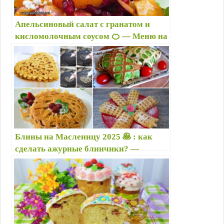
n
i
Апельсиновый салат с гранатом и
k
кисломолочным соусом 🍊 — Меню на
i
Новый год 2025: 🎄🥗 что готовить
новое и интересное
Блины на Масленицу 2025 🥞 : как
сделать ажурные блинчики? —
Кружевные блины — Рецепты блинов
с фото — Оригинальные блины на
блинную (масленичную) неделю