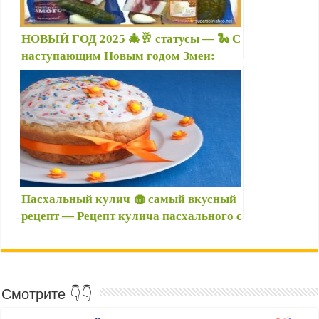
НОВЫЙ ГОД 2025 🎄🥂 статусы — 🐍 С
наступающим Новым годом Змеи:
лучшие новогодние поздравления и
прикольные картинки с надписями
Пасхальный кулич 🧁 самый вкусный
рецепт — Рецепт кулича пасхального с
фото пошагово — Куличи пасхальные
рецепты
Смотрите 👇👇