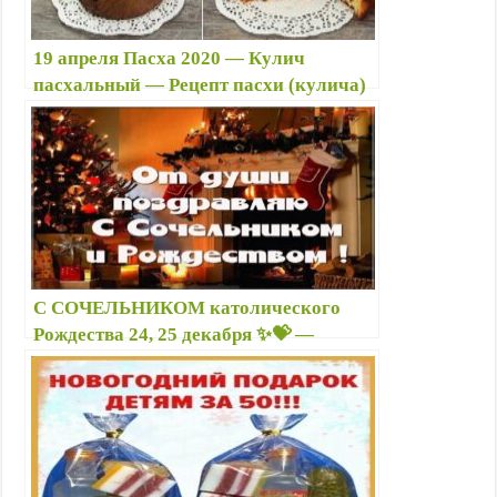
19 апреля Пасха 2020 — Кулич
пасхальный — Рецепт пасхи (кулича)
простой вкусный: с изюмом, цукатами,
курагой — Кулич на заварном тесте
С СОЧЕЛЬНИКОМ католического
Рождества 24, 25 декабря ✨💝 —
Открытки с Рождеством и Новым
годом