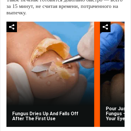
за 15 минут, не считая времени, потраченного на
выпечку.
Pour Just 
Fungus Dries Up And Falls Off
Fungus — W
After The First Use
Your Eyes