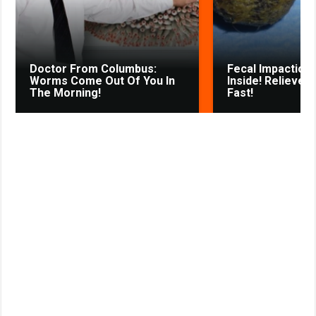
s
t
n
i
k
Doctor From Columbus:
Fecal Impaction 
i
Worms Come Out Of You In
Inside! Relieves
The Morning!
Fast!