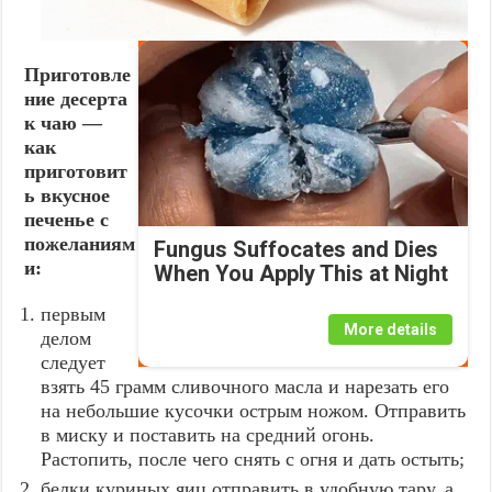
Приготовле
ние десерта
к чаю —
как
приготовит
ь вкусное
печенье с
пожеланиям
Fungus Suffocates and Dies
и:
When You Apply This at Night
первым
More details
делом
следует
взять 45 грамм сливочного масла и нарезать его
на небольшие кусочки острым ножом. Отправить
в миску и поставить на средний огонь.
Растопить, после чего снять с огня и дать остыть;
белки куриных яиц отправить в удобную тару, а