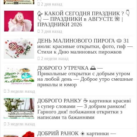
2 дня назад
🥳 КАКОЙ СЕГОДНЯ ПРАЗДНИК ? 👇
👇 — ПРАЗДНИКИ в АВГУСТЕ 🌺 |
ПРАЗДНИКИ 2026
3 дня назад
ДЕНЬ МАЛИНОВОГО ПИРОГА 🥧 31
июля: красивые открытки, фото, гиф —
Стихи к Дню малиновых пирожков
2 недели назад
ДОБРОГО УТРЕЧКА 🌅 —
Прикольные открытки с добрым утром
на любой день — Доброе утро смешные
приколы и юмор
3 недели назад
ДОБРОГО РАНКУ ☕ картинки красиві
з супер словами — З добрим ранком!
Гарного дня! побажання откритки з
написами та бажаннями
3 недели назад
ДОБРИЙ РАНОК ☀️ картинки —