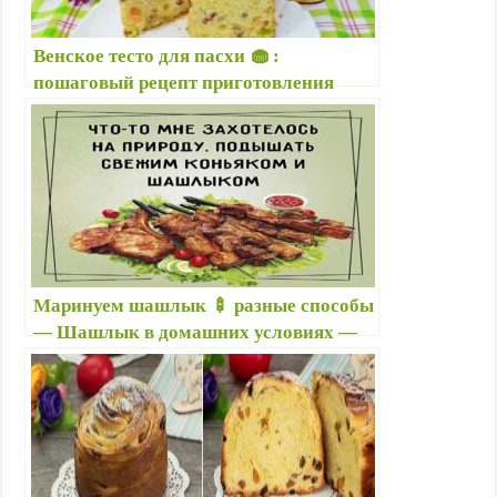
Венское тесто для пасхи 🧁 :
пошаговый рецепт приготовления
пасхального кулича из венского теста
в духовке и хлебопечке
Маринуем шашлык 🍢 разные способы
— Шашлык в домашних условиях —
Как замариновать шашлык —
Шашлык как вкусно замариновать и
приготовить